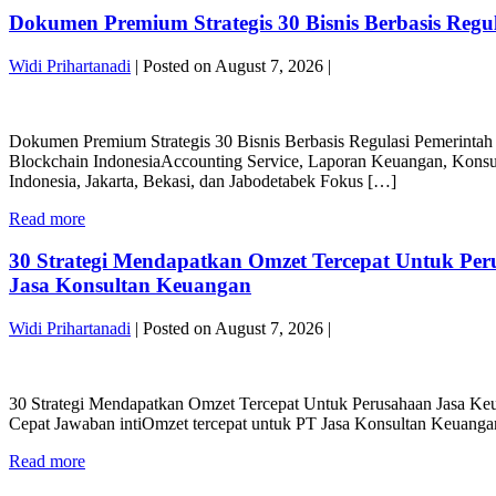
Dokumen Premium Strategis 30 Bisnis Berbasis Reg
Widi Prihartanadi
|
Posted on
August 7, 2026
|
Dokumen
Premium
Dokumen Premium Strategis 30 Bisnis Berbasis Regulasi Pemerinta
Strategis
Blockchain IndonesiaAccounting Service, Laporan Keuangan, Konsul
30
Indonesia, Jakarta, Bekasi, dan Jabodetabek Fokus […]
Bisnis
Berbasis
Dokumen
Read more
Regulasi
Premium
Pemerintah
Strategis
30 Strategi Mendapatkan Omzet Tercepat Untuk Per
Untuk
30
PT
Jasa Konsultan Keuangan
Bisnis
Jasa
Berbasis
Konsultan
Widi Prihartanadi
|
Posted on
August 7, 2026
|
Regulasi
Keuangan
Pemerintah
Group
30
Untuk
Strategi
PT
30 Strategi Mendapatkan Omzet Tercepat Untuk Perusahaan Jasa Keu
Mendapatkan
Jasa
Cepat Jawaban intiOmzet tercepat untuk PT Jasa Konsultan Keuangan p
Omzet
Konsultan
Tercepat
Keuangan
30
Read more
Untuk
Group
Strategi
Perusahaan