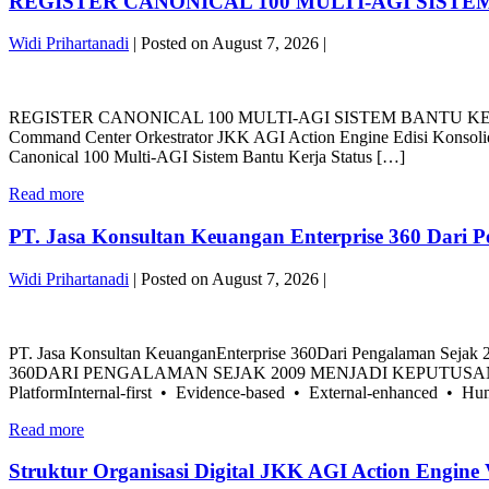
REGISTER CANONICAL 100 MULTI-AGI SIST
20
360
Konten
5
Final
Widi Prihartanadi
|
Posted on
August 7, 2026
|
Pilar
Siap
Premium
REGISTER
Posting
•
CANONICAL
Kedalaman
20
REGISTER CANONICAL 100 MULTI-AGI SISTEM BANTU KERJA P
100
dan
Konten
Command Center Orkestrator JKK AGI Action Engine Edisi Konsolid
MULTI-
otoritas
Final
Canonical 100 Multi-AGI Sistem Bantu Kerja Status […]
AGI
konten
Siap
SISTEM
lama
REGISTER
Posting
Read more
BANTU
dipadukan
CANONICAL
Kedalaman
KERJA
dengan
100
dan
PT. Jasa Konsultan Keuangan Enterprise 360 Dari 
PT
kejernihan,
MULTI-
otoritas
JASA
keamanan,
AGI
konten
KONSULTAN
dan
Widi Prihartanadi
|
Posted on
August 7, 2026
|
SISTEM
lama
KEUANGAN
kemudahan
BANTU
dipadukan
PT.
ENTERPRISE
membaca
KERJA
dengan
Jasa
360
konten
PT
kejernihan,
PT. Jasa Konsultan KeuanganEnterprise 360Dari Pengalaman S
Konsultan
baru.
JASA
keamanan,
360DARI PENGALAMAN SEJAK 2009 MENJADI KEPUTUSAN KEUA
Keuangan
By
KONSULTAN
dan
PlatformInternal-first • Evidence-based • External-enhanced • H
Enterprise
PT
KEUANGAN
kemudahan
360
Jasa
PT.
ENTERPRISE
Read more
membaca
Dari
Konsultan
Jasa
360
konten
Pengalaman
Keuangan
Konsultan
baru.
Struktur Organisasi Digital JKK AGI Action Engin
Sejak
Keuangan
By