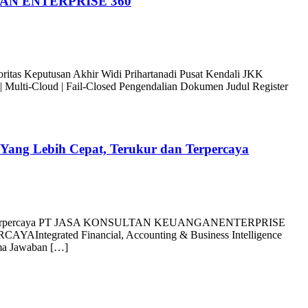
AN ENTERPRISE 360
tusan Akhir Widi Prihartanadi Pusat Kendali JKK
Multi-Cloud | Fail-Closed Pengendalian Dokumen Judul Register
Yang Lebih Cepat, Terukur dan Terpercaya
kur dan Terpercaya PT JASA KONSULTAN KEUANGANENTERPRISE
ted Financial, Accounting & Business Intelligence
ama Jawaban […]