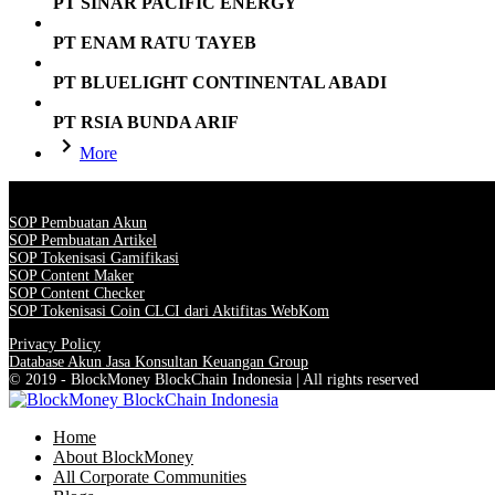
PT SINAR PACIFIC ENERGY
PT ENAM RATU TAYEB
PT BLUELIGHT CONTINENTAL ABADI
PT RSIA BUNDA ARIF
More
SOP Pembuatan Akun
SOP Pembuatan Artikel
SOP Tokenisasi Gamifikasi
SOP Content Maker
SOP Content Checker
SOP Tokenisasi Coin CLCI dari Aktifitas WebKom
Privacy Policy
Database Akun Jasa Konsultan Keuangan Group
© 2019 - BlockMoney BlockChain Indonesia | All rights reserved
Home
About BlockMoney
All Corporate Communities