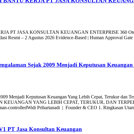
EM BANTU KERJA PT JASA KONSULTAN KEUANG
T JASA KONSULTAN KEUANGAN ENTERPRISE 360 Otoritas Kepu
asi Resmi – 2 Agustus 2026 Evidence-Based | Human Approval Gate | 
Pengalaman Sejak 2009 Menjadi Keputusan Keuangan 
ejak 2009 Menjadi Keputusan Keuangan Yang Lebih Cepat, Teru
NGAN YANG LEBIH CEPAT, TERUKUR, DAN TERPERCAYAIntegra
uman-controlledWidi Prihartanadi | Founder & CEO 1. Ringkasan Ut
e V1 PT Jasa Konsultan Keuangan