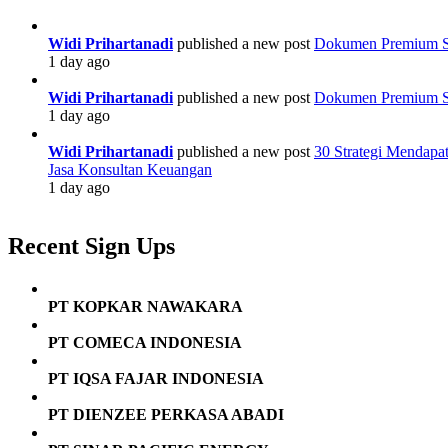
Dari
By
Arsip
PT
Digital
Jasa
Widi Prihartanadi
published a new post
Dokumen Premium Str
Menjadi
Konsultan
1 day ago
Mesin
Keuangan
Keputusan
Widi Prihartanadi
published a new post
Dokumen Premium Str
By
1 day ago
PT
Jasa
Widi Prihartanadi
published a new post
30 Strategi Mendapa
Konsultan
Jasa Konsultan Keuangan
Keuangan
1 day ago
Recent Sign Ups
PT KOPKAR NAWAKARA
PT COMECA INDONESIA
PT IQSA FAJAR INDONESIA
PT DIENZEE PERKASA ABADI