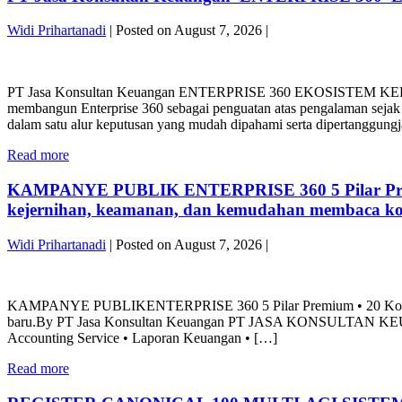
–
PT
Integrated
By
Versi
Jasa
Financial,
PT
Widi Prihartanadi
|
Posted on
August 7, 2026
|
Cek
Konsultan
Accounting,
Jasa
&
Keuangan
&
PT
Konsultan
Validasi
Enterprise
Business
Jasa
Keuangan
By
360
Intelligence
Konsultan
PT Jasa Konsultan Keuangan ENTERPRISE 360 EKOSISTEM
PT
Integrated
Platfrom
Keuangan
membangun Enterprise 360 sebagai penguatan atas pengalaman sejak 20
Jasa
Financial,
ENTERPRISE
dalam satu alur keputusan yang mudah dipahami serta dipertanggun
Konsultan
Accounting,
360
Keuangan
&
PT
Read more
EKOSISTEM
Business
Jasa
KEPUTUSAN
Intelligence
Konsultan
KAMPANYE PUBLIK ENTERPRISE 360 5 Pilar Premium
KEUANGAN
Platfrom
Keuangan
TERINTEGRASI
kejernihan, keamanan, dan kemudahan membaca ko
ENTERPRISE
360
Widi Prihartanadi
|
Posted on
August 7, 2026
|
EKOSISTEM
KEPUTUSAN
KAMPANYE
KEUANGAN
PUBLIK
TERINTEGRASI
KAMPANYE PUBLIKENTERPRISE 360 5 Pilar Premium • 20 Konten Fi
ENTERPRISE
baru.By PT Jasa Konsultan Keuangan PT JASA KONSULTAN KEUAN
360
Accounting Service • Laporan Keuangan • […]
5
Pilar
KAMPANYE
Read more
Premium
PUBLIK
•
ENTERPRISE