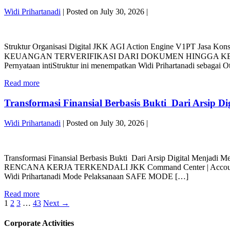
2009
Enterprise
PT
Menjadi
Widi Prihartanadi
|
Posted on
July 30, 2026
|
360
Jasa
Keputusan
Dari
Konsultan
Struktur
Keuangan
Pengalaman
Keuangan
Organisasi
Yang
Sejak
Struktur Organisasi Digital JKK AGI Action Engine V1P
Digital
Lebih
2009
JKK
KEUANGAN TERVERIFIKASI DARI DOKUMEN HINGGA KEPUTUSAN PT J
Cepat,
Menjadi
AGI
Pernyataan intiStruktur ini menempatkan Widi Prihartanadi sebagai 
Terukur
Keputusan
Action
dan
Keuangan
Struktur
Read more
Engine
Terpercaya
Yang
Organisasi
V1
Lebih
Digital
Transformasi Finansial Berbasis Bukti Dari Arsip 
PT
Cepat,
JKK
Jasa
Terukur
AGI
Konsultan
Widi Prihartanadi
|
Posted on
July 30, 2026
|
dan
Action
Keuangan
Terpercaya
Engine
Transformasi
V1
Finansial
PT
Transformasi Finansial Berbasis Bukti Dari Arsip Digital 
Berbasis
Jasa
RENCANA KERJA TERKENDALI JKK Command Center | Accounting Serv
Bukti
Konsultan
Widi Prihartanadi Mode Pelaksanaan SAFE MODE […]
Dari
Keuangan
Arsip
Transformasi
Read more
Digital
Posts
Finansial
1
2
3
…
43
Next →
Menjadi
Berbasis
Mesin
pagination
Bukti
Keputusan
Corporate Activities