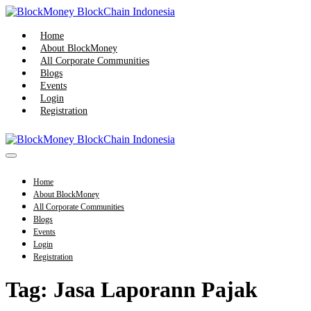
Skip
to
content
Home
About BlockMoney
All Corporate Communities
Blogs
Events
Login
Registration
Menu
Toggle
Home
About BlockMoney
All Corporate Communities
Blogs
Events
Login
Registration
Tag:
Jasa Laporann Pajak