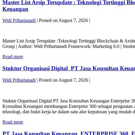
Mendapatkan
Master List Arsip Terupdate : Teknologi Tertinggi B
Jasa
Omzet
Keuangan
Keuangan
Tercepat
di
Untuk
Indonesia
Widi Prihartanadi
|
Posted on
August 7, 2026
|
Perusahaan
Fokus
Jasa
:
Master
Keuangan
Jasa
List
di
Accounting
Master List Arsip Terupdate :Teknologi Tertinggi Blockchain & Ars
Arsip
Indonesia
Service,
Group | Author: Widi Prihartanadi Framework: Marketing 6.0 | Stru
Terupdate
Fokus
PT
:
:
Master
Jasa
Read more
Teknologi
Jasa
List
Laporan
Tertinggi
Accounting
Arsip
Keuangan
Stuktur Organisasi Digital PT Jasa Konsultan Keuang
Blockchain
Service,
Terupdate
dan
&
PT
:
PT
Arsitektur
Widi Prihartanadi
|
Posted on
August 7, 2026
|
Jasa
Teknologi
Jasa
Keuangan
Laporan
Tertinggi
Konsultan
Stuktur
Status
Keuangan
Blockchain
Keuangan
Organisasi
:
dan
&
Digital
Stuktur Organisasi Digital PT Jasa Konsultan Keuangan Enterpri
Draft
PT
Arsitektur
PT
Konsultan Keuangan membangun Enterprise 360 sebagai penguatan ata
Induk
Jasa
Keuangan
Jasa
teknologi, dan bukti kerja ke dalam satu alur keputusan yang mudah
–
Konsultan
Status
Konsultan
Versi
Keuangan
:
Stuktur
Read more
Keuangan
Cek
Draft
Organisasi
Enterprise
&
Induk
Digital
PT Jasa Konsultan Keuangan ENTERPRISE 
360
Validasi