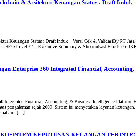
lockchain & Arsitektur Keuangan Status : Draft Induk
itektur Keuangan Status : Draft Induk – Versi Cek & ValidasiBy PT J
ktur: SEO Level 7 1. Executive Summary & Sinkronisasi Ekosistem JKK
an Enterprise 360 Integrated Financial, Accounting, &
se 360 Integrated Financial, Accounting, & Business Intelligence
s pengalaman sejak 2009. Sistem ini menyatukan layanan keuangan, aku
 dipahami […]
360 EKOSISTEM KEPUTUSAN KEUANGAN TERINTE