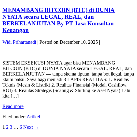
GOLD
ROADMAP
MENAMBANG BITCOIN (BTC) di DUNIA
QUANTUM
BY
LEDGER
NYATA secara LEGAL, REAL, dan
PT
SYSTEM™
JASA
BERKELANJUTAN By PT Jasa Konsultan
LAPORAN
KONSULTAN
Keuangan
LENGKAP
KEUANGAN
IMPLEMENTASI,
Widi Prihartanadi
|
Posted on
December 10, 2025
|
PROGRESS,
DAN
MENAMBANG
ROADMAP
BITCOIN
BY
SISTEM EKSEKUSI NYATA agar bisa MENAMBANG
(BTC)
PT
BITCOIN (BTC) di DUNIA NYATA secara LEGAL, REAL, dan
di
JASA
BERKELANJUTAN — tanpa skema tipuan, tanpa bot ilegal, tanpa
DUNIA
KONSULTAN
klaim palsu. Saya bagi menjadi 3 LAPIS REALITAS: 1. Realitas
NYATA
KEUANGAN
Teknis (Mesin & Listrik) 2. Realitas Finansial (Modal, Cashflow,
secara
ROI) 3. Realitas Strategis (Scaling & Shifting ke Aset Nyata) Lalu
LEGAL,
kita […]
REAL,
dan
MENAMBANG
Read more
BERKELANJUTAN
BITCOIN
By
Filed under:
Artikel
(BTC)
PT
di
Jasa
Posts
1
2
3
…
6
Next →
DUNIA
Konsultan
NYATA
Keuangan
pagination