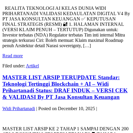
TEKNOLOGI
BY
REALITA TEKNOLOGI AI KELAS DUNIA WIDI
AI
PT
PRIHARTANADI VALIDASI KEDAULATAN DIGITAL V4 By
KELAS
JASA
PT JASA KONSULTAN KEUANGAN ✅ KEPUTUSAN
DUNIA
KONSULTAN
FINAL STRATEGIS (RESMI) 🔐 1. HALAMAN INTERNAL
WIDI
KEUANGAN
(VERSI KLAIM PENUH – TERTUTUP) Digunakan untuk:
PRIHARTANADI
Investor terbatas (NDA) Regulator terbatas Tim inti internal Mitra
VALIDASI
strategis terkurasi Ciri: Boleh memuat: Klaim maximal Roadmap
KEDAULATAN
penuh Arsitektur detail Narasi sovereignty, […]
DIGITAL
V4
REALITA
Read more
By
TEKNOLOGI
PT
Filed under:
Artikel
AI
JASA
KELAS
KONSULTAN
MASTER LIST ARSIP TERUPDATE Standar:
DUNIA
KEUANGAN
WIDI
Teknologi Tertinggi Blockchain + AI – Widi
PRIHARTANADI
Prihartanadi Status: DRAF INDUK – VERSI CEK
VALIDASI
& VALIDASI By PT Jasa Konsultan Keuangan
KEDAULATAN
DIGITAL
Widi Prihartanadi
|
Posted on
December 10, 2025
|
V4
By
MASTER
PT
LIST
JASA
MASTER LIST ARSIP KE 2 TAHAP 1 SAMPAI DENGAN 200
ARSIP
KONSULTAN