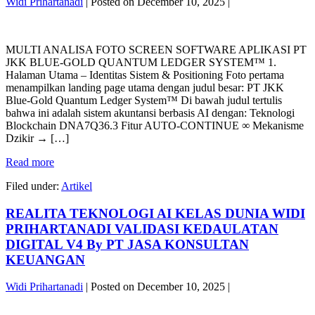
Widi Prihartanadi
|
Posted on
December 10, 2025
|
V4
By
MULTI
PT
ANALISA
JASA
MULTI ANALISA FOTO SCREEN SOFTWARE APLIKASI PT
FOTO
KONSULTAN
JKK BLUE-GOLD QUANTUM LEDGER SYSTEM™ 1.
SCREEN
KEUANGAN
Halaman Utama – Identitas Sistem & Positioning Foto pertama
SOFTWARE
menampilkan landing page utama dengan judul besar: PT JKK
APLIKASI
Blue-Gold Quantum Ledger System™ Di bawah judul tertulis
PT
bahwa ini adalah sistem akuntansi berbasis AI dengan: Teknologi
JKK
Blockchain DNA7Q36.3 Fitur AUTO-CONTINUE ∞ Mekanisme
BLUE-
Dzikir → […]
GOLD
QUANTUM
MULTI
Read more
LEDGER
ANALISA
SYSTEM™
Filed under:
Artikel
FOTO
BY
SCREEN
PT
REALITA TEKNOLOGI AI KELAS DUNIA WIDI
SOFTWARE
JASA
APLIKASI
PRIHARTANADI VALIDASI KEDAULATAN
KONSULTAN
PT
KEUANGAN
DIGITAL V4 By PT JASA KONSULTAN
JKK
KEUANGAN
BLUE-
GOLD
Widi Prihartanadi
|
Posted on
December 10, 2025
|
QUANTUM
LEDGER
REALITA
SYSTEM™