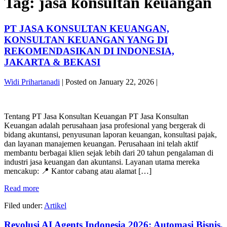
Tag:
jasa konsultan keuangan
PT JASA KONSULTAN KEUANGAN,
KONSULTAN KEUANGAN YANG DI
REKOMENDASIKAN DI INDONESIA,
JAKARTA & BEKASI
Widi Prihartanadi
|
Posted on
January 22, 2026
|
PT
JASA
Tentang PT Jasa Konsultan Keuangan PT Jasa Konsultan
KONSULTAN
Keuangan adalah perusahaan jasa profesional yang bergerak di
KEUANGAN,
bidang akuntansi, penyusunan laporan keuangan, konsultasi pajak,
KONSULTAN
dan layanan manajemen keuangan. Perusahaan ini telah aktif
KEUANGAN
membantu berbagai klien sejak lebih dari 20 tahun pengalaman di
YANG
industri jasa keuangan dan akuntansi. Layanan utama mereka
DI
mencakup: 📍 Kantor cabang atau alamat […]
REKOMENDASIKAN
DI
PT
Read more
INDONESIA,
JASA
JAKARTA
Filed under:
Artikel
KONSULTAN
&
KEUANGAN,
BEKASI
Revolusi AI Agents Indonesia 2026: Automasi Bisnis,
KONSULTAN