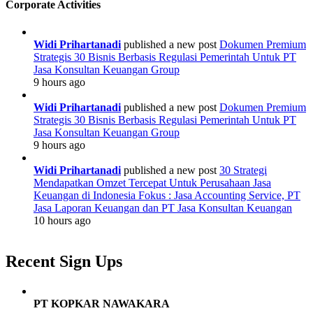
secara
Corporate Activities
LEGAL,
REAL,
dan
Widi Prihartanadi
published a new post
Dokumen Premium
BERKELANJUTAN
Strategis 30 Bisnis Berbasis Regulasi Pemerintah Untuk PT
By
Jasa Konsultan Keuangan Group
PT
9 hours ago
Jasa
Konsultan
Widi Prihartanadi
published a new post
Dokumen Premium
Keuangan
Strategis 30 Bisnis Berbasis Regulasi Pemerintah Untuk PT
Jasa Konsultan Keuangan Group
9 hours ago
Widi Prihartanadi
published a new post
30 Strategi
Mendapatkan Omzet Tercepat Untuk Perusahaan Jasa
Keuangan di Indonesia Fokus : Jasa Accounting Service, PT
Jasa Laporan Keuangan dan PT Jasa Konsultan Keuangan
10 hours ago
Recent Sign Ups
PT KOPKAR NAWAKARA