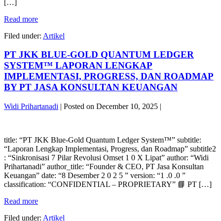
[…]
Web3
,
MASTER
Read more
dan
PLAN
Kecerdasan
Filed under:
Artikel
ARSITEKTUR
Buatan
EKOSISTEM
(AI)
PT JKK BLUE-GOLD QUANTUM LEDGER
DIGITAL
By
TERPADU
SYSTEM™ LAPORAN LENGKAP
PT
Sinergi
Jasa
IMPLEMENTASI, PROGRESS, DAN ROADMAP
Tanpa
Konsultan
BY PT JASA KONSULTAN KEUANGAN
Batas:
Keuangan
Blockchain,
Widi Prihartanadi
|
Posted on
December 10, 2025
|
Web3
,
PT
dan
JKK
Kecerdasan
title: “PT JKK Blue-Gold Quantum Ledger System™” subtitle:
BLUE-
Buatan
“Laporan Lengkap Implementasi, Progress, dan Roadmap” subtitle2
GOLD
(AI)
: “Sinkronisasi 7 Pilar Revolusi Omset 1 0 X Lipat” author: “Widi
QUANTUM
By
Prihartanadi” author_title: “Founder & CEO, PT Jasa Konsultan
LEDGER
PT
Keuangan” date: “8 Desember 2 0 2 5 ” version: “1 .0 .0 ”
SYSTEM™
Jasa
classification: “CONFIDENTIAL – PROPRIETARY” 📘 PT […]
LAPORAN
Konsultan
LENGKAP
Keuangan
PT
Read more
IMPLEMENTASI,
JKK
PROGRESS,
Filed under:
Artikel
BLUE-
DAN