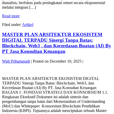
CEK
dianalisis, berfokus pada peningkatan omset secara eksponensial
Widi
&
melalui integrasi […]
Prihartanadi
VALIDASI
dengan
By
REVOLUSI
Read more
Blockchain,
PT
OMSET
AI,
Jasa
Filed under:
Artikel
1OX
dan
Konsultan
LIPAT
Keilahian
Keuangan
MASTER PLAN ARSITEKTUR EKOSISTEM
Strategi
By
Bisnis
DIGITAL TERPADU Sinergi Tanpa Batas:
PT
7
Jasa
Blockchain, Web3 , dan Kecerdasan Buatan (AI) By
Pilar
Konsultan
PT Jasa Konsultan Keuangan
Widi
Keuangan
Prihartanadi
Widi Prihartanadi
|
Posted on
December 10, 2025
|
dengan
Blockchain,
MASTER
AI,
PLAN
dan
MASTER PLAN ARSITEKTUR EKOSISTEM DIGITAL
ARSITEKTUR
Keilahian
TERPADU Sinergi Tanpa Batas: Blockchain, Web3, dan
EKOSISTEM
By
Kecerdasan Buatan (AI) By PT. Jasa Konsultan Keuangan
DIGITAL
PT
BAGIAN I : FONDASI STRATEGI DAN KONSORSIUM 1.1.
TERPADU
Jasa
Ringkasan Eksekutif Dokumen ini adalah sintesis dan
Sinergi
Konsultan
pengembangan tanpa batas dari Memorandum of Understanding
Tanpa
Keuangan
(MoU) dan Whitepaper Konsorsium Blockchain Pendidikan
Batas:
Indonesia (KBPI). Tujuannya adalah menciptakan sebuah Master
Blockchain,