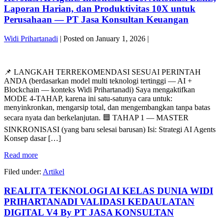
KEUANGAN
Laporan Harian, dan Produktivitas 10X untuk
YANG
Perusahaan — PT Jasa Konsultan Keuangan
DI
REKOMENDASIKAN
Widi Prihartanadi
|
Posted on
January 1, 2026
|
DI
INDONESIA,
Revolusi
JAKARTA
AI
&
📌 LANGKAH TERREKOMENDASI SESUAI PERINTAH
Agents
BEKASI
ANDA (berdasarkan model multi teknologi tertinggi — AI +
Indonesia
Blockchain — konteks Widi Prihartanadi) Saya mengaktifkan
2026:
MODE 4-TAHAP, karena ini satu-satunya cara untuk:
Automasi
menyinkronkan, mengarsip total, dan mengembangkan tanpa batas
Bisnis,
Laporan
secara nyata dan berkelanjutan. 🟦 TAHAP 1 — MASTER
Harian,
SINKRONISASI (yang baru selesai barusan) Isi: Strategi AI Agents
dan
Konsep dasar […]
Produktivitas
10X
Revolusi
Read more
untuk
AI
Perusahaan
Filed under:
Artikel
Agents
—
Indonesia
PT
REALITA TEKNOLOGI AI KELAS DUNIA WIDI
2026:
Jasa
Automasi
PRIHARTANADI VALIDASI KEDAULATAN
Konsultan
Bisnis,
DIGITAL V4 By PT JASA KONSULTAN
Keuangan
Laporan