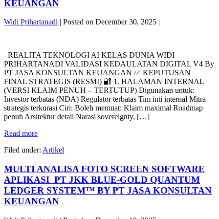
KEUANGAN
Harian,
dan
Widi Prihartanadi
|
Posted on
December 30, 2025
|
Produktivitas
10X
REALITA
untuk
TEKNOLOGI
Perusahaan
REALITA TEKNOLOGI AI KELAS DUNIA WIDI
AI
—
PRIHARTANADI VALIDASI KEDAULATAN DIGITAL V4 By
KELAS
PT
PT JASA KONSULTAN KEUANGAN ✅ KEPUTUSAN
DUNIA
Jasa
FINAL STRATEGIS (RESMI) 🔐 1. HALAMAN INTERNAL
WIDI
Konsultan
(VERSI KLAIM PENUH – TERTUTUP) Digunakan untuk:
PRIHARTANADI
Keuangan
Investor terbatas (NDA) Regulator terbatas Tim inti internal Mitra
VALIDASI
strategis terkurasi Ciri: Boleh memuat: Klaim maximal Roadmap
KEDAULATAN
penuh Arsitektur detail Narasi sovereignty, […]
DIGITAL
V4
REALITA
Read more
By
TEKNOLOGI
PT
Filed under:
Artikel
AI
JASA
KELAS
KONSULTAN
MULTI ANALISA FOTO SCREEN SOFTWARE
DUNIA
KEUANGAN
WIDI
APLIKASI PT JKK BLUE-GOLD QUANTUM
PRIHARTANADI
LEDGER SYSTEM™ BY PT JASA KONSULTAN
VALIDASI
KEUANGAN
KEDAULATAN
DIGITAL