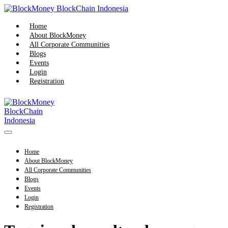
Skip
to
content
Home
About BlockMoney
All Corporate Communities
Blogs
Events
Login
Registration
Menu
Toggle
Home
About BlockMoney
All Corporate Communities
Blogs
Events
Login
Registration