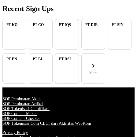
Recent Sign Ups
PT KOPKAR NAWAKARA
PT COMECA INDONESIA
PT IQSA FAJAR INDONESIA
PT DIENZEE PERKASA ABADI
PT SINAR PACIFIC ENERGY
PT ENAM RATU TAYEB
PT BLUELIGHT CONTINENTAL ABADI
PT RSIA BUNDA ARIF
More
SOP Pembuatan Akun
SOP Pembuatan Artikel
SOP Tokenisasi Gamifikasi
SOP Content Maker
SOP Content Checker
SOP Tokenisasi Coin CLCI dari Aktifitas WebKom
Privacy Policy