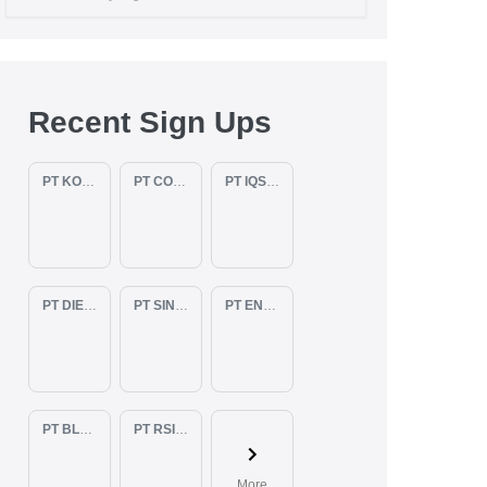
Recent Sign Ups
PT KOPKAR NAWAKARA
PT COMECA INDONESIA
PT IQSA FAJAR INDONESIA
PT DIENZEE PERKASA ABADI
PT SINAR PACIFIC ENERGY
PT ENAM RATU TAYEB
PT BLUELIGHT CONTINENTAL ABADI
PT RSIA BUNDA ARIF
More