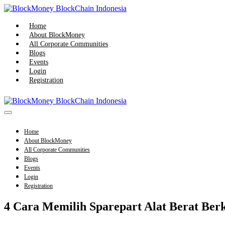
Skip
to
content
Home
About BlockMoney
All Corporate Communities
Blogs
Events
Login
Registration
Menu
Toggle
Home
About BlockMoney
All Corporate Communities
Blogs
Events
Login
Registration
4 Cara Memilih Sparepart Alat Berat Berk