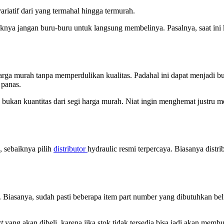
riatif dari yang termahal hingga termurah.
ya jangan buru-buru untuk langsung membelinya. Pasalnya, saat ini k
ga murah tanpa memperdulikan kualitas. Padahal ini dapat menjadi bu
 panas.
a bukan kuantitas dari segi harga murah. Niat ingin menghemat justru me
, sebaiknya pilih
distributor
hydraulic resmi terpercaya. Biasanya dist
k. Biasanya, sudah pasti beberapa item part number yang dibutuhkan b
t
yang akan dibeli, karena jika stok tidak tersedia bisa jadi akan me