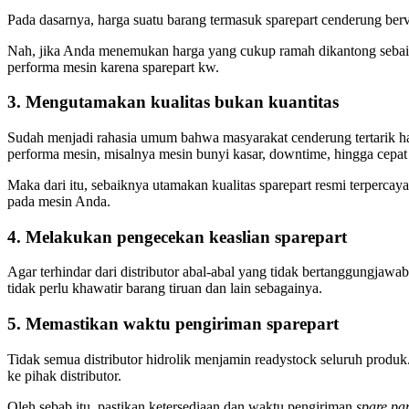
Pada dasarnya, harga suatu barang termasuk sparepart cenderung berva
Nah, jika Anda menemukan harga yang cukup ramah dikantong sebaikn
performa mesin karena sparepart kw.
3. Mengutamakan kualitas bukan kuantitas
Sudah menjadi rahasia umum bahwa masyarakat cenderung tertarik har
performa mesin, misalnya mesin bunyi kasar, downtime, hingga cepat
Maka dari itu, sebaiknya utamakan kualitas sparepart resmi terpercay
pada mesin Anda.
4. Melakukan pengecekan keaslian sparepart
Agar terhindar dari distributor abal-abal yang tidak bertanggungjawab
tidak perlu khawatir barang tiruan dan lain sebagainya.
5. Memastikan waktu pengiriman sparepart
Tidak semua distributor hidrolik menjamin readystock seluruh produ
ke pihak distributor.
Oleh sebab itu, pastikan ketersediaan dan waktu pengiriman
spare par