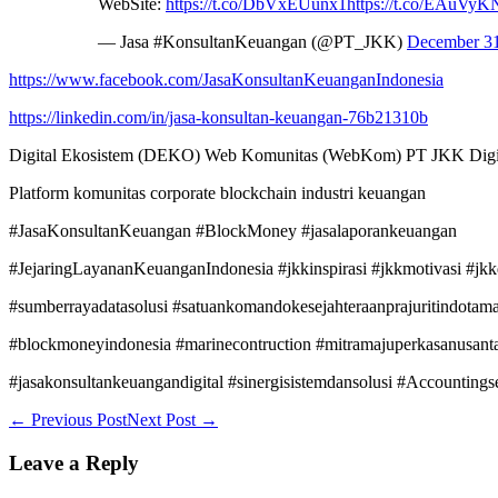
WebSite:
https://t.co/DbVxEUunx1
https://t.co/EAuVy
— Jasa #KonsultanKeuangan (@PT_JKK)
December 31
https://www.facebook.com/JasaKonsultanKeuanganIndonesia
https://linkedin.com/in/jasa-konsultan-keuangan-76b21310b
Digital Ekosistem (DEKO) Web Komunitas (WebKom) PT JKK Digit
Platform komunitas corporate blockchain industri keuangan
#JasaKonsultanKeuangan #BlockMoney #jasalaporankeuangan
#JejaringLayananKeuanganIndonesia #jkkinspirasi #jkkmotivasi #jkk
#sumberrayadatasolusi #satuankomandokesejahteraanprajuritindotam
#blockmoneyindonesia #marinecontruction #mitramajuperkasanusant
#jasakonsultankeuangandigital #sinergisistemdansolusi #Accountings
Post
← Previous Post
Next Post →
Navigation
Leave a Reply