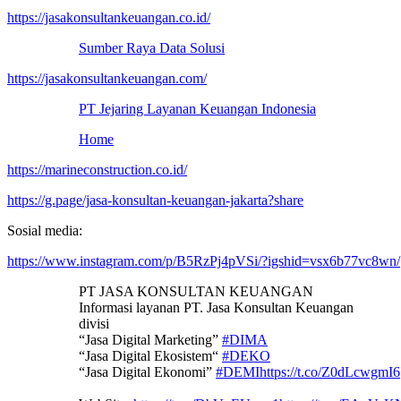
https://jasakonsultankeuangan.co.id/
Sumber Raya Data Solusi
https://jasakonsultankeuangan.com/
PT Jejaring Layanan Keuangan Indonesia
Home
https://marineconstruction.co.id/
https://g.page/jasa-konsultan-keuangan-jakarta?share
Sosial media:
https://www.instagram.com/p/B5RzPj4pVSi/?igshid=vsx6b77vc8wn/
PT JASA KONSULTAN KEUANGAN
Informasi layanan PT. Jasa Konsultan Keuangan
divisi
“Jasa Digital Marketing”
#DIMA
“Jasa Digital Ekosistem“
#DEKO
“Jasa Digital Ekonomi”
#DEMI
https://t.co/Z0dLcwgmI6