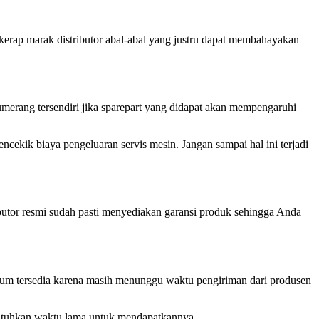
erap marak distributor abal-abal yang justru dapat membahayakan
merang tersendiri jika sparepart yang didapat akan mempengaruhi
ncekik biaya pengeluaran servis mesin. Jangan sampai hal ini terjadi
ributor resmi sudah pasti menyediakan garansi produk sehingga Anda
elum tersedia karena masih menunggu waktu pengiriman dari produsen
mbutuhkan waktu lama untuk mendapatkannya.