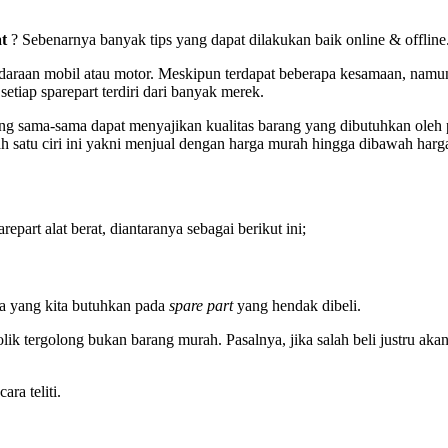
at
? Sebenarnya banyak tips yang dapat dilakukan baik online & offline
daraan mobil atau motor. Meskipun terdapat beberapa kesamaan, namun 
tiap sparepart terdiri dari banyak merek.
ang sama-sama dapat menyajikan kualitas barang yang dibutuhkan oleh
;ah satu ciri ini yakni menjual dengan harga murah hingga dibawah ha
part alat berat, diantaranya sebagai berikut ini;
aja yang kita butuhkan pada
spare part
yang hendak dibeli.
rolik tergolong bukan barang murah. Pasalnya, jika salah beli justru
ra teliti.