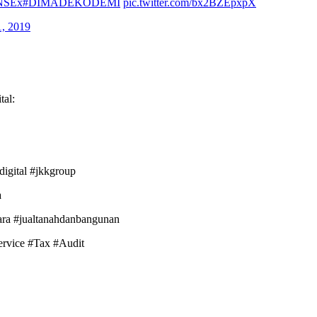
KNSEx
#DIMADEKODEMI
pic.twitter.com/bx2BZEpxpX
, 2019
al:
digital #jkkgroup
a
ara #jualtanahdanbangunan
ervice #Tax #Audit