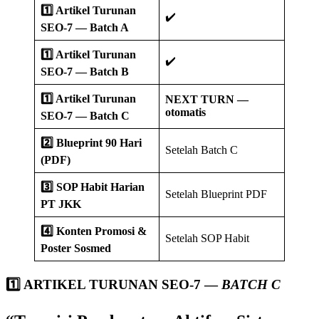
1️⃣ Artikel Turunan
✔️
SEO-7 — Batch A
1️⃣ Artikel Turunan
✔️
SEO-7 — Batch B
1️⃣ Artikel Turunan
NEXT TURN —
otomatis
SEO-7 — Batch C
2️⃣ Blueprint 90 Hari
Setelah Batch C
(PDF)
3️⃣ SOP Habit Harian
Setelah Blueprint PDF
PT JKK
4️⃣ Konten Promosi &
Setelah SOP Habit
Poster Sosmed
1️⃣ ARTIKEL TURUNAN SEO-7 —
BATCH C