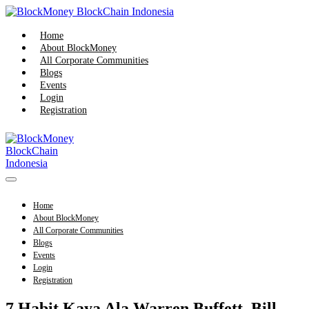
Skip
to
content
Home
About BlockMoney
All Corporate Communities
Blogs
Events
Login
Registration
Menu
Toggle
Home
About BlockMoney
All Corporate Communities
Blogs
Events
Login
Registration
7 Habit Kaya Ala Warren Buffett, Bill