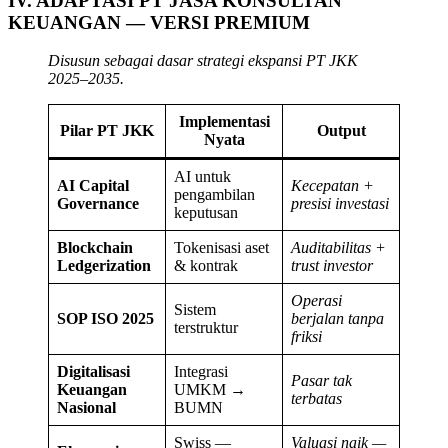
IV. ADAPTASI PT JASA KONSULTAN
KEUANGAN — VERSI PREMIUM
Disusun sebagai dasar strategi ekspansi PT JKK
2025–2035.
Implementasi
Pilar PT JKK
Output
Nyata
AI untuk
AI Capital
Kecepatan +
pengambilan
Governance
presisi investasi
keputusan
Blockchain
Tokenisasi aset
Auditabilitas +
Ledgerization
& kontrak
trust investor
Operasi
Sistem
SOP ISO 2025
berjalan tanpa
terstruktur
friksi
Digitalisasi
Integrasi
Pasar tak
Keuangan
UMKM →
terbatas
Nasional
BUMN
Swiss —
Valuasi naik —