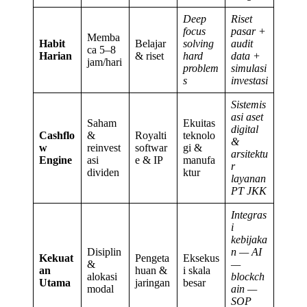
Deep
Riset
focus
pasar +
Memba
Habit
Belajar
solving
audit
ca 5–8
Harian
& riset
hard
data +
jam/hari
problem
simulasi
s
investasi
Sistemis
asi aset
Saham
Ekuitas
digital
Cashflo
&
Royalti
teknolo
&
w
reinvest
softwar
gi &
arsitektu
Engine
asi
e & IP
manufa
r
dividen
ktur
layanan
PT JKK
Integras
i
kebijaka
Disiplin
n — AI
Kekuat
Pengeta
Eksekus
&
—
an
huan &
i skala
alokasi
blockch
Utama
jaringan
besar
modal
ain —
SOP