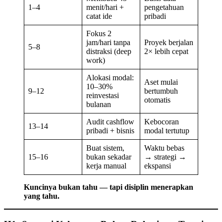
1–4
menit/hari +
pengetahuan
catat ide
pribadi
Fokus 2
jam/hari tanpa
Proyek berjalan
5–8
distraksi (deep
2× lebih cepat
work)
Alokasi modal:
Aset mulai
10–30%
9–12
bertumbuh
reinvestasi
otomatis
bulanan
Audit cashflow
Kebocoran
13–14
pribadi + bisnis
modal tertutup
Buat sistem,
Waktu bebas
15–16
bukan sekadar
→ strategi →
kerja manual
ekspansi
Kuncinya bukan tahu — tapi disiplin menerapkan
yang tahu.