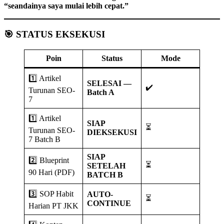
“seandainya saya mulai lebih cepat.”
🎯 STATUS EKSEKUSI
Poin
Status
Mode
1️⃣ Artikel
SELESAI —
✔️
Turunan SEO-
Batch A
7
1️⃣ Artikel
SIAP
⏳
Turunan SEO-
DIEKSEKUSI
7 Batch B
SIAP
2️⃣ Blueprint
⏳
SETELAH
90 Hari (PDF)
BATCH B
3️⃣ SOP Habit
AUTO-
⏳
CONTINUE
Harian PT JKK