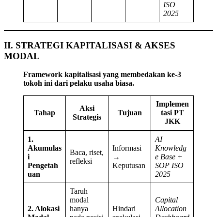
ISO
2025
II. STRATEGI KAPITALISASI & AKSES
MODAL
Framework kapitalisasi yang membedakan ke-3
tokoh ini dari pelaku usaha biasa.
Implemen
Aksi
Tahap
Tujuan
tasi PT
Strategis
JKK
1.
AI
Akumulas
Informasi
Knowledg
Baca, riset,
i
→
e Base +
refleksi
Pengetah
Keputusan
SOP ISO
uan
2025
Taruh
modal
Capital
2. Alokasi
hanya
Hindari
Allocation