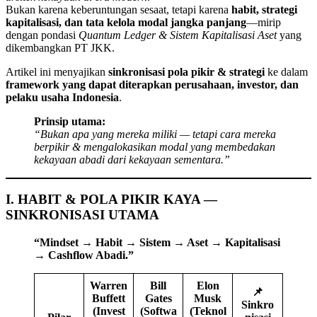
Bukan karena keberuntungan sesaat, tetapi karena
habit, strategi
kapitalisasi, dan tata kelola modal jangka panjang
—mirip
dengan pondasi
Quantum Ledger & Sistem Kapitalisasi Aset
yang
dikembangkan PT JKK.
Artikel ini menyajikan
sinkronisasi pola pikir & strategi
ke dalam
framework yang dapat diterapkan perusahaan, investor, dan
pelaku usaha Indonesia
.
Prinsip utama:
“Bukan apa yang mereka miliki — tetapi cara mereka
berpikir & mengalokasikan modal yang membedakan
kekayaan abadi dari kekayaan sementara.”
I. HABIT & POLA PIKIR KAYA —
SINKRONISASI UTAMA
“Mindset → Habit → Sistem → Aset → Kapitalisasi
→ Cashflow Abadi.”
Warren
Bill
Elon
📌
Buffett
Gates
Musk
Sinkro
(Invest
(Softwa
(Teknol