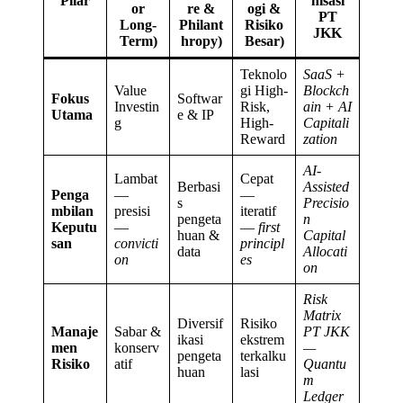
Pilar
nisasi
or
re &
ogi &
PT
Long-
Philant
Risiko
JKK
Term)
hropy)
Besar)
Teknolo
SaaS +
Value
gi High-
Blockch
Fokus
Softwar
Investin
Risk,
ain + AI
Utama
e & IP
g
High-
Capitali
Reward
zation
AI-
Lambat
Cepat
Berbasi
Assisted
Penga
—
—
s
Precisio
mbilan
presisi
iteratif
pengeta
n
Keputu
—
—
first
huan &
Capital
san
convicti
principl
data
Allocati
on
es
on
Risk
Matrix
Diversif
Risiko
Manaje
Sabar &
PT JKK
ikasi
ekstrem
men
konserv
—
pengeta
terkalku
Risiko
atif
Quantu
huan
lasi
m
Ledger