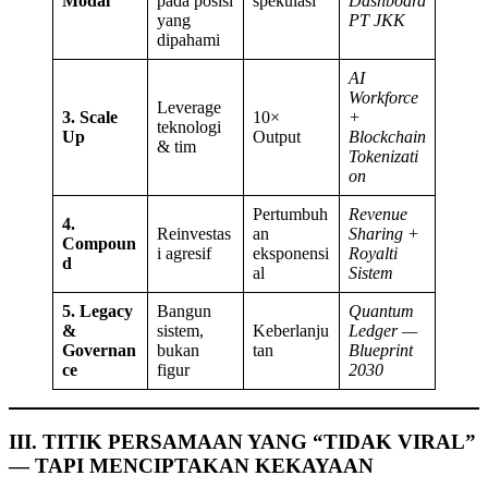
Modal
pada posisi
spekulasi
Dashboard
yang
PT JKK
dipahami
AI
Workforce
Leverage
3. Scale
10×
+
teknologi
Up
Output
Blockchain
& tim
Tokenizati
on
Pertumbuh
Revenue
4.
Reinvestas
an
Sharing +
Compoun
i agresif
eksponensi
Royalti
d
al
Sistem
5. Legacy
Bangun
Quantum
&
sistem,
Keberlanju
Ledger —
Governan
bukan
tan
Blueprint
ce
figur
2030
III. TITIK PERSAMAAN YANG “TIDAK VIRAL”
— TAPI MENCIPTAKAN KEKAYAAN