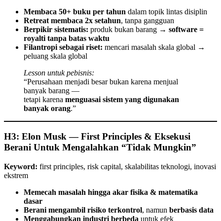
Membaca 50+ buku per tahun
dalam topik lintas disiplin
Retreat membaca 2x setahun
, tanpa gangguan
Berpikir sistematis:
produk bukan barang →
software =
royalti tanpa batas waktu
Filantropi sebagai riset:
mencari masalah skala global →
peluang skala global
Lesson untuk pebisnis:
“Perusahaan menjadi besar bukan karena menjual
banyak barang —
tetapi karena
menguasai sistem yang digunakan
banyak orang
.”
H3: Elon Musk — First Principles & Eksekusi
Berani Untuk Mengalahkan “Tidak Mungkin”
Keyword:
first principles, risk capital, skalabilitas teknologi, inovasi
ekstrem
Memecah masalah hingga akar fisika & matematika
dasar
Berani mengambil risiko terkontrol
, namun
berbasis data
Menggabungkan industri berbeda
untuk efek