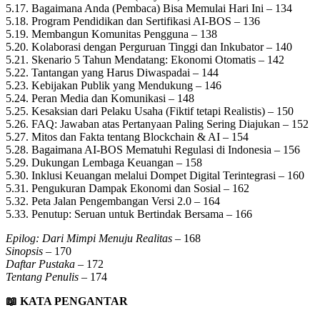
5.17. Bagaimana Anda (Pembaca) Bisa Memulai Hari Ini – 134
5.18. Program Pendidikan dan Sertifikasi AI-BOS – 136
5.19. Membangun Komunitas Pengguna – 138
5.20. Kolaborasi dengan Perguruan Tinggi dan Inkubator – 140
5.21. Skenario 5 Tahun Mendatang: Ekonomi Otomatis – 142
5.22. Tantangan yang Harus Diwaspadai – 144
5.23. Kebijakan Publik yang Mendukung – 146
5.24. Peran Media dan Komunikasi – 148
5.25. Kesaksian dari Pelaku Usaha (Fiktif tetapi Realistis) – 150
5.26. FAQ: Jawaban atas Pertanyaan Paling Sering Diajukan – 152
5.27. Mitos dan Fakta tentang Blockchain & AI – 154
5.28. Bagaimana AI-BOS Mematuhi Regulasi di Indonesia – 156
5.29. Dukungan Lembaga Keuangan – 158
5.30. Inklusi Keuangan melalui Dompet Digital Terintegrasi – 160
5.31. Pengukuran Dampak Ekonomi dan Sosial – 162
5.32. Peta Jalan Pengembangan Versi 2.0 – 164
5.33. Penutup: Seruan untuk Bertindak Bersama – 166
Epilog: Dari Mimpi Menuju Realitas
– 168
Sinopsis
– 170
Daftar Pustaka
– 172
Tentang Penulis
– 174
📖
KATA PENGANTAR