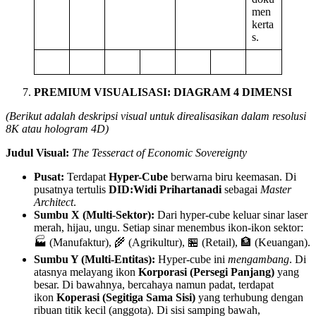
men
kerta
s.
PREMIUM VISUALISASI: DIAGRAM 4 DIMENSI
(Berikut adalah deskripsi visual untuk direalisasikan dalam resolusi
8K atau hologram 4D)
Judul Visual:
The Tesseract of Economic Sovereignty
Pusat:
Terdapat
Hyper-Cube
berwarna biru keemasan. Di
pusatnya tertulis
DID:Widi Prihartanadi
sebagai
Master
Architect
.
Sumbu X (Multi-Sektor):
Dari hyper-cube keluar sinar laser
merah, hijau, ungu. Setiap sinar menembus ikon-ikon sektor:
🏭 (Manufaktur), 🌾 (Agrikultur), 🏪 (Retail), 🏦 (Keuangan).
Sumbu Y (Multi-Entitas):
Hyper-cube ini
mengambang
. Di
atasnya melayang ikon
Korporasi (Persegi Panjang)
yang
besar. Di bawahnya, bercahaya namun padat, terdapat
ikon
Koperasi (Segitiga Sama Sisi)
yang terhubung dengan
ribuan titik kecil (anggota). Di sisi samping bawah,