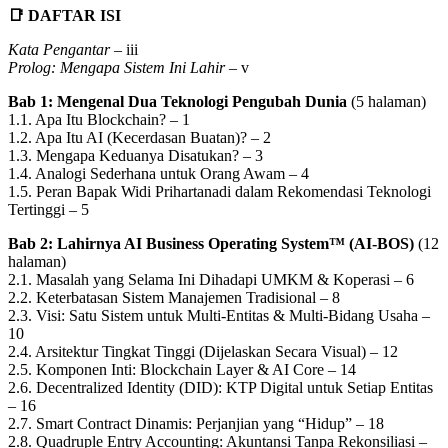
📑
DAFTAR ISI
Kata Pengantar
– iii
Prolog: Mengapa Sistem Ini Lahir
– v
Bab 1: Mengenal Dua Teknologi Pengubah Dunia
(5 halaman)
1.1. Apa Itu Blockchain? – 1
1.2. Apa Itu AI (Kecerdasan Buatan)? – 2
1.3. Mengapa Keduanya Disatukan? – 3
1.4. Analogi Sederhana untuk Orang Awam – 4
1.5. Peran Bapak Widi Prihartanadi dalam Rekomendasi Teknologi
Tertinggi – 5
Bab 2: Lahirnya AI Business Operating System™ (AI-BOS)
(12
halaman)
2.1. Masalah yang Selama Ini Dihadapi UMKM & Koperasi – 6
2.2. Keterbatasan Sistem Manajemen Tradisional – 8
2.3. Visi: Satu Sistem untuk Multi-Entitas & Multi-Bidang Usaha –
10
2.4. Arsitektur Tingkat Tinggi (Dijelaskan Secara Visual) – 12
2.5. Komponen Inti: Blockchain Layer & AI Core – 14
2.6. Decentralized Identity (DID): KTP Digital untuk Setiap Entitas
– 16
2.7. Smart Contract Dinamis: Perjanjian yang “Hidup” – 18
2.8. Quadruple Entry Accounting: Akuntansi Tanpa Rekonsiliasi –