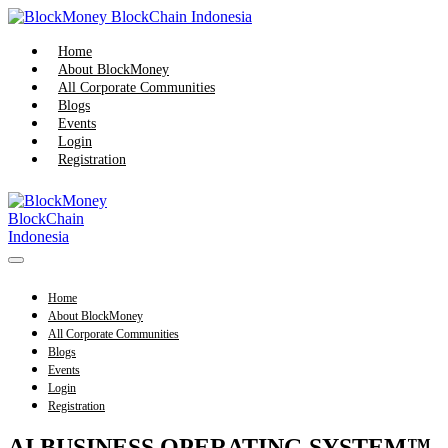
Skip
to
content
Home
About BlockMoney
All Corporate Communities
Blogs
Events
Login
Registration
Menu
Toggle
Home
About BlockMoney
All Corporate Communities
Blogs
Events
Login
Registration
AI BUSINESS OPERATING SYSTEM™