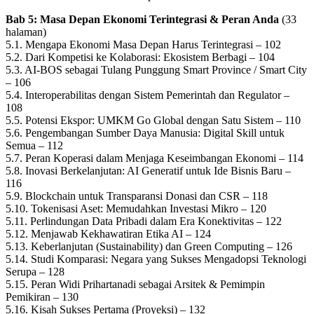
Bab 5: Masa Depan Ekonomi Terintegrasi & Peran Anda
(33
halaman)
5.1. Mengapa Ekonomi Masa Depan Harus Terintegrasi – 102
5.2. Dari Kompetisi ke Kolaborasi: Ekosistem Berbagi – 104
5.3. AI-BOS sebagai Tulang Punggung Smart Province / Smart City
– 106
5.4. Interoperabilitas dengan Sistem Pemerintah dan Regulator –
108
5.5. Potensi Ekspor: UMKM Go Global dengan Satu Sistem – 110
5.6. Pengembangan Sumber Daya Manusia: Digital Skill untuk
Semua – 112
5.7. Peran Koperasi dalam Menjaga Keseimbangan Ekonomi – 114
5.8. Inovasi Berkelanjutan: AI Generatif untuk Ide Bisnis Baru –
116
5.9. Blockchain untuk Transparansi Donasi dan CSR – 118
5.10. Tokenisasi Aset: Memudahkan Investasi Mikro – 120
5.11. Perlindungan Data Pribadi dalam Era Konektivitas – 122
5.12. Menjawab Kekhawatiran Etika AI – 124
5.13. Keberlanjutan (Sustainability) dan Green Computing – 126
5.14. Studi Komparasi: Negara yang Sukses Mengadopsi Teknologi
Serupa – 128
5.15. Peran Widi Prihartanadi sebagai Arsitek & Pemimpin
Pemikiran – 130
5.16. Kisah Sukses Pertama (Proyeksi) – 132