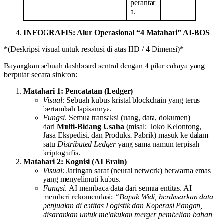
perantar
a.
INFOGRAFIS: Alur Operasional “4 Matahari” AI-BOS
*(Deskripsi visual untuk resolusi di atas HD / 4 Dimensi)*
Bayangkan sebuah dashboard sentral dengan 4 pilar cahaya yang
berputar secara sinkron:
Matahari 1: Pencatatan (Ledger)
Visual:
Sebuah kubus kristal blockchain yang terus
bertambah lapisannya.
Fungsi:
Semua transaksi (uang, data, dokumen)
dari
Multi-Bidang Usaha
(misal: Toko Kelontong,
Jasa Ekspedisi, dan Produksi Pabrik) masuk ke dalam
satu
Distributed Ledger
yang sama namun terpisah
kriptografis.
Matahari 2: Kognisi (AI Brain)
Visual:
Jaringan saraf (neural network) berwarna emas
yang menyelimuti kubus.
Fungsi:
AI membaca data dari semua entitas. AI
memberi rekomendasi:
“Bapak Widi, berdasarkan data
penjualan di entitas Logistik dan Koperasi Pangan,
disarankan untuk melakukan merger pembelian bahan