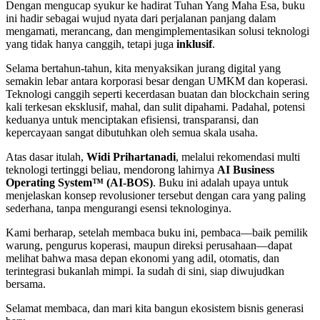
Dengan mengucap syukur ke hadirat Tuhan Yang Maha Esa, buku
ini hadir sebagai wujud nyata dari perjalanan panjang dalam
mengamati, merancang, dan mengimplementasikan solusi teknologi
yang tidak hanya canggih, tetapi juga
inklusif
.
Selama bertahun-tahun, kita menyaksikan jurang digital yang
semakin lebar antara korporasi besar dengan UMKM dan koperasi.
Teknologi canggih seperti kecerdasan buatan dan blockchain sering
kali terkesan eksklusif, mahal, dan sulit dipahami. Padahal, potensi
keduanya untuk menciptakan efisiensi, transparansi, dan
kepercayaan sangat dibutuhkan oleh semua skala usaha.
Atas dasar itulah,
Widi Prihartanadi
, melalui rekomendasi multi
teknologi tertinggi beliau, mendorong lahirnya
AI Business
Operating System™ (AI-BOS)
. Buku ini adalah upaya untuk
menjelaskan konsep revolusioner tersebut dengan cara yang paling
sederhana, tanpa mengurangi esensi teknologinya.
Kami berharap, setelah membaca buku ini, pembaca—baik pemilik
warung, pengurus koperasi, maupun direksi perusahaan—dapat
melihat bahwa masa depan ekonomi yang adil, otomatis, dan
terintegrasi bukanlah mimpi. Ia sudah di sini, siap diwujudkan
bersama.
Selamat membaca, dan mari kita bangun ekosistem bisnis generasi