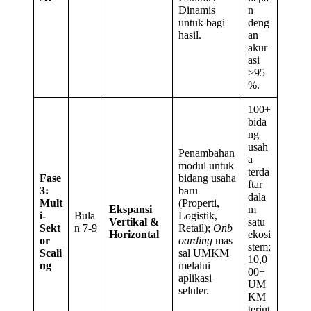
Dinamis
n
untuk bagi
deng
hasil.
an
akur
asi
>95
%.
100+
bida
ng
usah
Penambahan
a
modul untuk
terda
Fase
bidang usaha
ftar
3:
baru
dala
Mult
(Properti,
Ekspansi
m
i-
Bula
Logistik,
Vertikal &
satu
Sekt
n 7-9
Retail);
Onb
Horizontal
ekosi
or
oarding
mas
stem;
Scali
sal UMKM
10,0
ng
melalui
00+
aplikasi
UM
seluler.
KM
terint