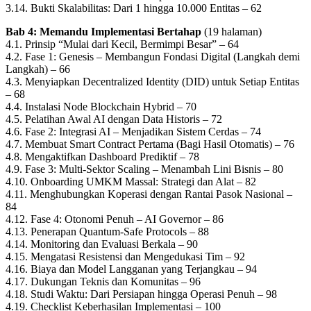
3.14. Bukti Skalabilitas: Dari 1 hingga 10.000 Entitas – 62
Bab 4: Memandu Implementasi Bertahap
(19 halaman)
4.1. Prinsip “Mulai dari Kecil, Bermimpi Besar” – 64
4.2. Fase 1: Genesis – Membangun Fondasi Digital (Langkah demi
Langkah) – 66
4.3. Menyiapkan Decentralized Identity (DID) untuk Setiap Entitas
– 68
4.4. Instalasi Node Blockchain Hybrid – 70
4.5. Pelatihan Awal AI dengan Data Historis – 72
4.6. Fase 2: Integrasi AI – Menjadikan Sistem Cerdas – 74
4.7. Membuat Smart Contract Pertama (Bagi Hasil Otomatis) – 76
4.8. Mengaktifkan Dashboard Prediktif – 78
4.9. Fase 3: Multi-Sektor Scaling – Menambah Lini Bisnis – 80
4.10. Onboarding UMKM Massal: Strategi dan Alat – 82
4.11. Menghubungkan Koperasi dengan Rantai Pasok Nasional –
84
4.12. Fase 4: Otonomi Penuh – AI Governor – 86
4.13. Penerapan Quantum-Safe Protocols – 88
4.14. Monitoring dan Evaluasi Berkala – 90
4.15. Mengatasi Resistensi dan Mengedukasi Tim – 92
4.16. Biaya dan Model Langganan yang Terjangkau – 94
4.17. Dukungan Teknis dan Komunitas – 96
4.18. Studi Waktu: Dari Persiapan hingga Operasi Penuh – 98
4.19. Checklist Keberhasilan Implementasi – 100