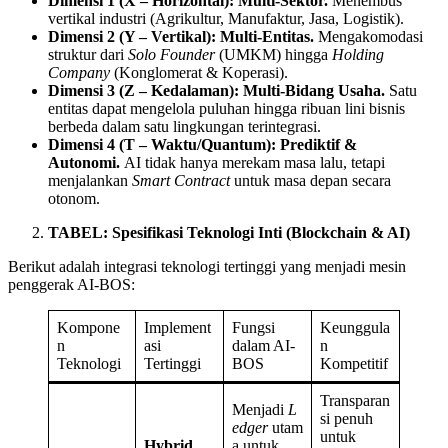
Dimensi 1 (X – Horizontal):
Multi-Sektor.
Menembus
vertikal industri (Agrikultur, Manufaktur, Jasa, Logistik).
Dimensi 2 (Y – Vertikal):
Multi-Entitas.
Mengakomodasi
struktur dari
Solo Founder
(UMKM) hingga
Holding
Company
(Konglomerat & Koperasi).
Dimensi 3 (Z – Kedalaman):
Multi-Bidang Usaha.
Satu
entitas dapat mengelola puluhan hingga ribuan lini bisnis
berbeda dalam satu lingkungan terintegrasi.
Dimensi 4 (T – Waktu/Quantum):
Prediktif &
Autonomi.
AI tidak hanya merekam masa lalu, tetapi
menjalankan
Smart Contract
untuk masa depan secara
otonom.
TABEL: Spesifikasi Teknologi Inti (Blockchain & AI)
Berikut adalah integrasi teknologi tertinggi yang menjadi mesin
penggerak AI-BOS:
Kompone
Implement
Fungsi
Keunggula
n
asi
dalam AI-
n
Teknologi
Tertinggi
BOS
Kompetitif
Transparan
Menjadi
L
si penuh
edger
utam
untuk
Hybrid
a untuk