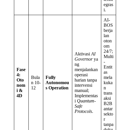
egras
i.
AI-
BOS
berja
lan
oton
om
24/7;
Aktivasi
AI
Multi
Governor
ya
-
ng
Entit
Fase
menjalankan
as
4:
operasi
Bula
Fully
mela
Oto
harian tanpa
n 10-
Autonomou
kuka
nom
intervensi
12
s Operation
n
i &
manual;
trans
4D
Implementas
aksi
i
Quantum-
B2B
Safe
antar
Protocols
.
sekto
r
tanpa
doku