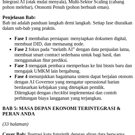
Integrasi AI (otak mulai menyala), Multi-Sektor Scaling (cabang
pohon melebar), Otonomi Penuh (pohon berbuah emas).
Penjelasan Bab:
Bab ini adalah panduan langkah demi langkah. Setiap fase diuraikan
dalam sub-bab yang praktis.
Fase 1
membahas persiapan: menyiapkan dokumen digital,
membuat DID, dan memasang node.
Fase 2
fokus pada “melatih AI” dengan data penjualan lama,
membuat smart contract sederhana untuk bagi hasil, dan
menggunakan fitur prediksi.
Fase 3
mengajak pembaca memperluas ke lini bisnis baru dan
mengajak UMKM lain bergabung.
Fase 4
menunjukkan bagaimana sistem dapat berjalan otonom
dengan AI Governor yang mengatur operasional harian
berdasarkan kebijakan yang ditetapkan pemilik.
Dilengkapi dengan
checklist
implementasi dan contoh
perhitungan biaya langganan yang terjangkau.
BAB 5: MASA DEPAN EKONOMI TERINTEGRASI &
PERAN ANDA
(33 halaman)
Cover Bab:
Ilustrasi kota futuristik dengan aliran data berwarna