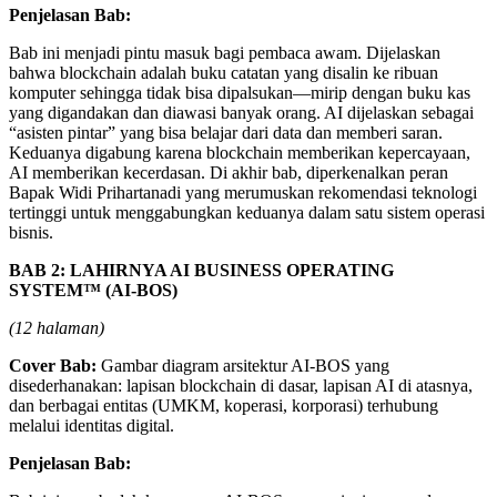
Penjelasan Bab:
Bab ini menjadi pintu masuk bagi pembaca awam. Dijelaskan
bahwa blockchain adalah buku catatan yang disalin ke ribuan
komputer sehingga tidak bisa dipalsukan—mirip dengan buku kas
yang digandakan dan diawasi banyak orang. AI dijelaskan sebagai
“asisten pintar” yang bisa belajar dari data dan memberi saran.
Keduanya digabung karena blockchain memberikan kepercayaan,
AI memberikan kecerdasan. Di akhir bab, diperkenalkan peran
Bapak Widi Prihartanadi yang merumuskan rekomendasi teknologi
tertinggi untuk menggabungkan keduanya dalam satu sistem operasi
bisnis.
BAB 2: LAHIRNYA AI BUSINESS OPERATING
SYSTEM™ (AI-BOS)
(12 halaman)
Cover Bab:
Gambar diagram arsitektur AI-BOS yang
disederhanakan: lapisan blockchain di dasar, lapisan AI di atasnya,
dan berbagai entitas (UMKM, koperasi, korporasi) terhubung
melalui identitas digital.
Penjelasan Bab: