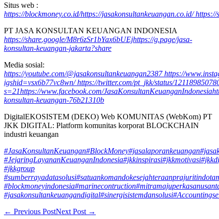
Situs web :
https://blockmoney.co.id/
https://jasakonsultankeuangan.co.id/
https:/
PT JASA KONSULTAN KEUANGAN INDONESIA
https://share.google/M8r6zSr1bYax6bUEj
https://g.page/jasa-
konsultan-keuangan-jakarta?share
Media sosial:
https://youtube.com/@jasakonsultankeuangan2387
https://www.ins
igshid=vsx6b77vc8wn/
https://twitter.com/pt_jkk/status/121189850
s=21
https://www.facebook.com/JasaKonsultanKeuanganIndonesia
ht
konsultan-keuangan-76b21310b
DigitalEKOSISTEM (DEKO) Web KOMUNITAS (WebKom) PT
JKK DIGITAL: Platform komunitas korporat BLOCKCHAIN
industri keuangan
#JasaKonsultanKeuangan
#BlockMoney
#jasalaporankeuangan
#jasa
#JejaringLayananKeuanganIndonesia
#jkkinspirasi
#jkkmotivasi
#jkkdi
#jkkgroup
#sumberrayadatasolusi
#satuankomandokesejahteraanprajuritindota
#blockmoneyindonesia
#marinecontruction
#mitramajuperkasanusant
#jasakonsultankeuangandigital
#sinergisistemdansolusi
#Accountingse
Post
← Previous Post
Next Post →