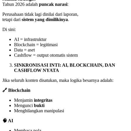
Tahun 2026 adalah
puncak narasi
:
Perusahaan tidak lagi dinilai dari laporan,
tetapi dari
sistem yang dimilikinya
.
Di sini:
AI = infrastruktur
Blockchain = legitimasi
Data = aset
Cashflow = output otomatis sistem
SINKRONISASI INTI: AI, BLOCKCHAIN, DAN
CASHFLOW NYATA
Jika seluruh konten disatukan, maka logika besarnya adalah:
🔗
Blockchain
Menjamin
integritas
Mengunci
bukti
Menghilangkan manipulasi
🧠
AI
Membaca pola