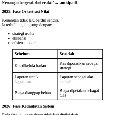
Keuangan bergerak dari
reaktif → antisipatif
.
2025: Fase Orkestrasi Nilai
Keuangan tidak lagi berdiri sendiri.
Ia terhubung langsung dengan:
strategi usaha
ekspansi
efisiensi modal
Sebelum
Sesudah
Kas diposisikan sebagai
Kas dikelola harian
strategi
Laporan untuk
Laporan sebagai alat
kepatuhan
kendali
Biaya dipetakan sebagai
Biaya dianggap beban
tuas
2026: Fase Kedaulatan Sistem
Pada fase ini, perusahaan tidak lagi dinilai dari: