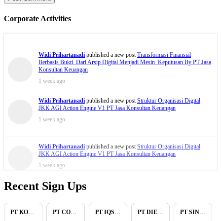
Corporate Activities
Widi Prihartanadi
published a new post
Struktur Organisasi Digital
JKK AGI Action Engine V1 PT Jasa Konsultan Keuangan
1 week ago
Widi Prihartanadi
published a new post
Transformasi Finansial
Berbasis Bukti Dari Arsip Digital Menjadi Mesin Keputusan By PT Jasa
Konsultan Keuangan
1 week ago
Widi Prihartanadi
published a new post
Struktur Organisasi Digital
JKK AGI Action Engine V1 PT Jasa Konsultan Keuangan
1 week ago
Recent Sign Ups
PT KOPKAR NAWAKARA
PT COMECA INDONESIA
PT IQSA FAJAR INDONESIA
PT DIENZEE PERKASA ABADI
PT SINAR PACIFIC ENERGY