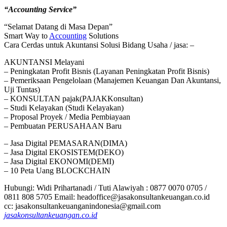
“Accounting Service”
“Selamat Datang di Masa Depan”
Smart Way to
Accounting
Solutions
Cara Cerdas untuk Akuntansi Solusi Bidang Usaha / jasa: –
AKUNTANSI Melayani
– Peningkatan Profit Bisnis (Layanan Peningkatan Profit Bisnis)
– Pemeriksaan Pengelolaan (Manajemen Keuangan Dan Akuntansi,
Uji Tuntas)
– KONSULTAN pajak(PAJAKKonsultan)
– Studi Kelayakan (Studi Kelayakan)
– Proposal Proyek / Media Pembiayaan
– Pembuatan PERUSAHAAN Baru
– Jasa Digital PEMASARAN(DIMA)
– Jasa Digital EKOSISTEM(DEKO)
– Jasa Digital EKONOMI(DEMI)
– 10 Peta Uang BLOCKCHAIN
Hubungi: Widi Prihartanadi / Tuti Alawiyah : 0877 0070 0705 /
0811 808 5705 Email: headoffice@jasakonsultankeuangan.co.id
cc: jasakonsultankeuanganindonesia@gmail.com
jasakonsultankeuangan.co.id