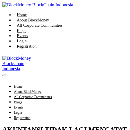
Skip
to
content
Home
About BlockMoney
All Corporate Communities
Blogs
Events
Login
Registration
Menu
Toggle
Home
About BlockMoney
All Corporate Communities
Blogs
Events
Login
Registration
AKUNTANSI TIDAK LAGI MENCATAT