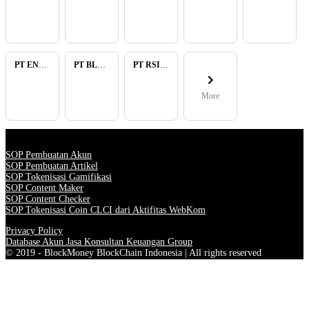
PT ENAM RATU TAYEB
PT BLUELIGHT CONTINENTAL ABADI
PT RSIA BUNDA ARIF
More
SOP Pembuatan Akun
SOP Pembuatan Artikel
SOP Tokenisasi Gamifikasi
SOP Content Maker
SOP Content Checker
SOP Tokenisasi Coin CLCI dari Aktifitas WebKom
Privacy Policy
Database Akun Jasa Konsultan Keuangan Group
© 2019 - BlockMoney BlockChain Indonesia | All rights reserved