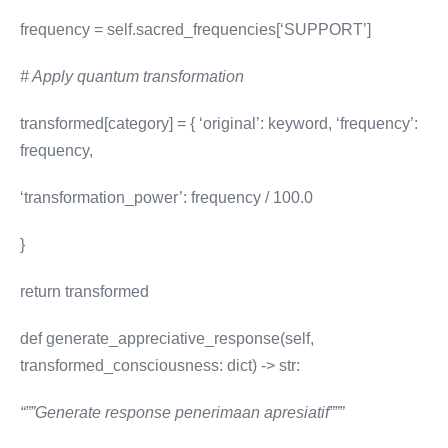
frequency = self.sacred_frequencies[‘SUPPORT’]
# Apply quantum transformation
transformed[category] = { ‘original’: keyword, ‘frequency’:
frequency,
‘transformation_power’: frequency / 100.0
}
return transformed
def generate_appreciative_response(self,
transformed_consciousness: dict) -> str:
“””Generate response penerimaan apresiatif”””