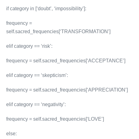
if category in [‘doubt’, ‘impossibility’]:
frequency =
self.sacred_frequencies[‘TRANSFORMATION’]
elif category == ‘risk’:
frequency = self.sacred_frequencies[‘ACCEPTANCE’]
elif category == ‘skepticism’:
frequency = self.sacred_frequencies[‘APPRECIATION’]
elif category == ‘negativity’:
frequency = self.sacred_frequencies[‘LOVE’]
else: