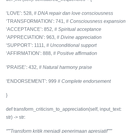
‘LOVE’: 528,
# DNA repair dan love consciousness
‘TRANSFORMATION’: 741,
#
Consciousness
expansion
‘ACCEPTANCE’: 852,
# Spiritual acceptance
‘APPRECIATION’: 963,
# Divine appreciation
‘SUPPORT’: 1111,
# Unconditional support
‘AFFIRMATION’: 888,
# Positive affirmation
‘PRAISE’: 432,
# Natural harmony praise
‘ENDORSEMENT’: 999
#
Complete
endorsement
}
def transform_criticism_to_appreciation(self, input_text:
str) -> str:
“””Transform kritik menjadi penerimaan apresiatif”””