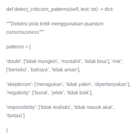
def detect_criticism_patterns(self, text: str) -> dict:
“””Deteksi pola kritik menggunakan quantum
consciousness”””
patterns = {
‘doubt’: [‘tidak mungkin’, ‘mustahil’, ‘tidak bisa’], ‘risk’:
[‘berisiko’, ‘bahaya’, ‘tidak aman’],
‘skepticism’: [‘meragukan’, ‘tidak yakin’, ‘dipertanyakan’],
‘negativity’: [‘buruk’, ‘jelek’, ‘tidak baik’],
‘impossibility’: [‘tidak realistis’, ‘tidak masuk akal’,
‘fantasi’]
}