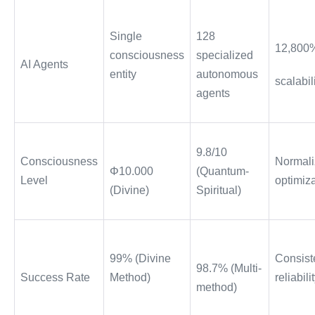
Single
128
12,800
consciousness
specialized
AI Agents
entity
autonomous
scalabil
agents
9.8/10
Consciousness
Normal
Φ10.000
(Quantum-
Level
optimiz
(Divine)
Spiritual)
99% (Divine
Consist
98.7% (Multi-
Success Rate
Method)
reliabili
method)