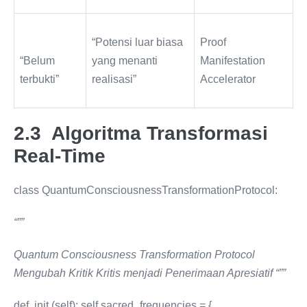
“Potensi luar biasa
Proof
“Belum
yang menanti
Manifestation
terbukti”
realisasi”
Accelerator
2.3 Algoritma Transformasi
Real-Time
class QuantumConsciousnessTransformationProtocol:
“””
Quantum Consciousness Transformation Protocol
Mengubah Kritik Kritis menjadi Penerimaan Apresiatif “””
def
init (self): self.sacred_frequencies = {