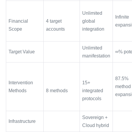
Unlimited
Infinite
Financial
4 target
global
expans
Scope
accounts
integration
$11.7 Billion
Unlimited
Target Value
∞% pote
USD
manifestation
87.5%
Intervention
15+
method
Methods
8 methods
integrated
expans
protocols
Sovereign +
Infrastructure
Cloud hybrid