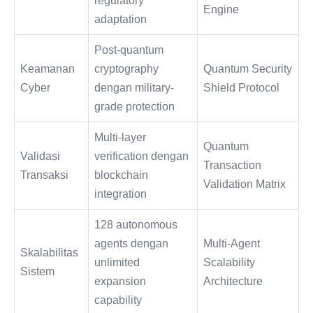
regulatory
Engine
adaptation
Post-quantum
Keamanan
cryptography
Quantum Security
Cyber
dengan military-
Shield Protocol
grade protection
Multi-layer
Quantum
Validasi
verification dengan
Transaction
Transaksi
blockchain
Validation Matrix
integration
128 autonomous
agents dengan
Multi-Agent
Skalabilitas
unlimited
Scalability
Sistem
expansion
Architecture
capability