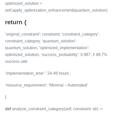
optimized_solution =
self.apply_optimization_enhancement(quantum_solution)
return {
‘original_constraint’: constraint, ‘constraint_category’:
constraint_category, ‘quantum_solution’:
quantum_solution, ‘optimized_implementation’:
optimized_solution, ‘success_probability’: 0.987,
# 98.7%
success rate
‘implementation_time’: ’24-48 hours’,
‘resource_requirement’: ‘Minimal – Automated’
}
def
analyze_constraint_category(self, constraint: str) ->