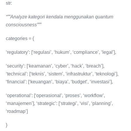
str:
“””Analyze kategori kendala menggunakan quantum
consciousness”””
categories = {
‘regulatory’: [‘regulasi’, ‘hukum’, ‘compliance’, ‘legal’],
‘security’: [‘keamanan’, ‘cyber’, ‘hack’, ‘breach’],
‘technical’: [‘teknis’, ‘sistem’, ‘infrastruktur’, ‘teknologi’],
‘financial’: [‘keuangan’, ‘biaya’, ‘budget’, ‘investasi’],
‘operational’: [‘operasional’, ‘proses’, ‘workflow’,
‘manajemen’], ‘strategic’: [‘strategi’, ‘visi’, ‘planning’,
‘roadmap’]
}