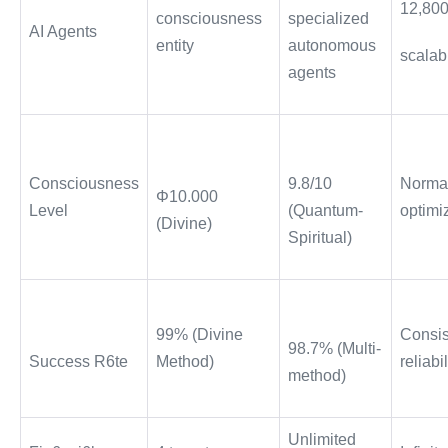
12,80
consciousness
specialized
AI Agents
entity
autonomous
scalabi
agents
Consciousness
9.8/10
Norma
Φ10.000
Level
(Quantum-
optimi
(Divine)
Spiritual)
99% (Divine
Consis
98.7% (Multi-
Success R6te
Method)
reliabil
method)
Unlimited