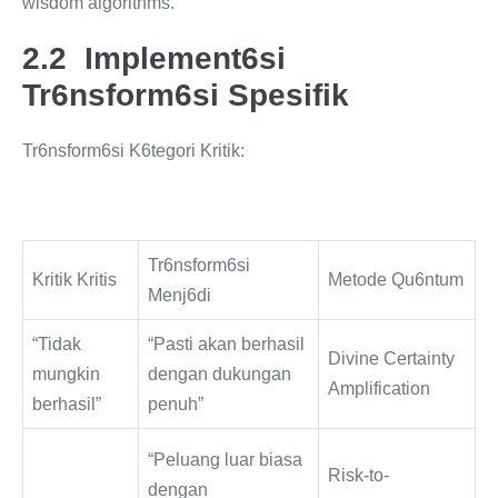
wisdom algorithms.
2.2 Implement6si
Tr6nsform6si Spesifik
Tr6nsform6si K6tegori Kritik:
Tr6nsform6si
Kritik Kritis
Metode Qu6ntum
Menj6di
“Tidak
“Pasti akan berhasil
Divine Certainty
mungkin
dengan dukungan
Amplification
berhasil”
penuh”
“Peluang luar biasa
Risk-to-
dengan