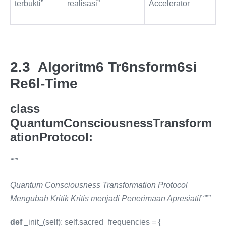
terbukti”
realisasi”
Accelerator
2.3 Algoritm6 Tr6nsform6si
Re6l-Time
class
QuantumConsciousnessTransform
ationProtocol:
“””
Quantum Consciousness Transformation Protocol
Mengubah Kritik Kritis menjadi Penerimaan Apresiatif “””
def
init
(self): self.sacred_frequencies = {