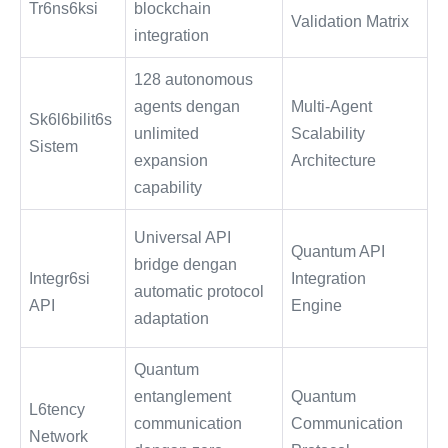
Tr6ns6ksi
blockchain
Validation Matrix
integration
128 autonomous
agents dengan
Multi-Agent
Sk6l6bilit6s
unlimited
Scalability
Sistem
expansion
Architecture
capability
Universal API
Quantum API
bridge dengan
Integr6si
Integration
automatic protocol
API
Engine
adaptation
Quantum
entanglement
Quantum
L6tency
communication
Communication
Network