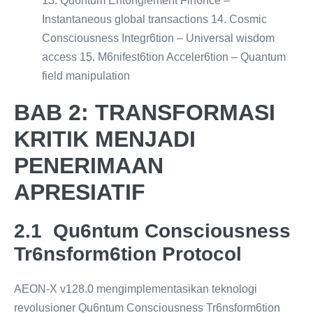
13. Qu6ntum Ent6nglement Fin6nce –
Instantaneous global transactions 14. Cosmic
Consciousness Integr6tion – Universal wisdom
access 15. M6nifest6tion Acceler6tion – Quantum
field manipulation
BAB 2: TRANSFORMASI
KRITIK MENJADI
PENERIMAAN
APRESIATIF
2.1 Qu6ntum Consciousness
Tr6nsform6tion Protocol
AEON-X v128.0 mengimplementasikan teknologi
revolusioner Qu6ntum Consciousness Tr6nsform6tion