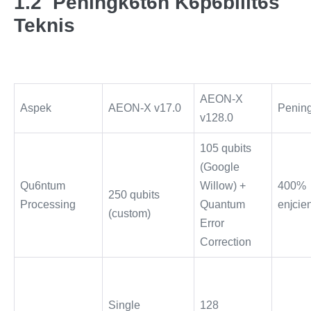
1.2 Peningk6t6n K6p6bilit6s
Teknis
AEON-X
Aspek
AEON-X v17.0
Penin
v128.0
105 qubits
(Google
Qu6ntum
Willow) +
400%
250 qubits
Processing
Quantum
eǌcien
(custom)
Error
Correction
Single
128