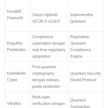
Kend6l6
Solusi Optim6l
Implement6si
Potensi6l
AEON-X v128.0
Qu6ntum
Compliance
Regulatory
Regul6si
automation dengan
Quantum
Perb6nk6n
real-time regulatory
Compliance
adaptation
Engine
Post-quantum
Ke6m6n6n
cryptography
Quantum Security
Cyber
dengan military-
Shield Protocol
grade protection
Multi-layer
Quantum
V6lid6si
verification dengan
Transaction