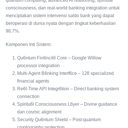
quantum computing, advanced AI reasoning, spiritual
consciousness, dan real-world banking integration untuk
menciptakan sistem intervensi saldo bank yang dapat
beroperasi di dunia nyata dengan tingkat keberhasilan
98.7%.
Komponen Inti Sistem:
Qu6ntum Fin6nci6l Core – Google Willow
processor integration
Multi-Agent B6nking Interf6ce – 128 specialized
financial agents
Re6l-Time API Integr6tion – Direct banking system
connection
Spiritu6l Consciousness L6yer – Divine guidance
dan cosmic alignment
Security Qu6ntum Shield – Post-quantum
cryptography protection