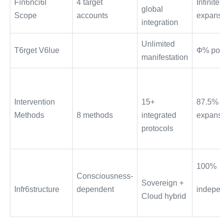
Fin6nci6l
4 target
Infinite
global
Scope
accounts
expan
integration
$11.7 Billion
Unlimited
T6rget V6lue
Ф% pot
USD
manifestation
Intervention
15+
87.5%
Methods
8 methods
integrated
expan
protocols
100%
Consciousness-
Sovereign +
Infr6structure
dependent
indep
Cloud hybrid