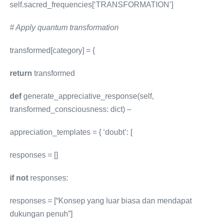
self.sacred_frequencies[‘TRANSFORMATION’]
# Apply quantum transformation
transformed[category] = {
return
transformed
def
generate_appreciative_response(self,
transformed_consciousness: dict) –
appreciation_templates = { ‘doubt’: [
responses = []
if
not
responses:
responses = [“Konsep yang luar biasa dan mendapat
dukungan penuh”]