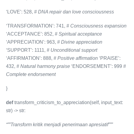
‘LOVE’: 528,
# DNA repair dan love consciousness
‘TRANSFORMATION’: 741,
# Consciousness expansion
‘ACCEPTANCE’: 852,
# Spiritual acceptance
‘APPRECIATION’: 963,
# Divine appreciation
‘SUPPORT’: 1111,
# Unconditional support
‘AFFIRMATION’: 888,
# Positive affirmation
‘PRAISE’:
432,
# Natural harmony praise
‘ENDORSEMENT’: 999
#
Complete endorsement
}
def
transform_criticism_to_appreciation(self, input_text:
str) -> str:
“””Transform kritik menjadi penerimaan apresiatif”””