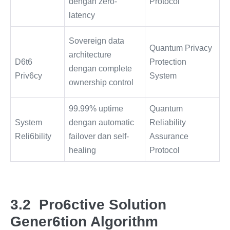
dengan zero-
Protocol
latency
Sovereign data
Quantum Privacy
architecture
D6t6
Protection
dengan complete
Priv6cy
System
ownership control
99.99% uptime
Quantum
System
dengan automatic
Reliability
Reli6bility
failover dan self-
Assurance
healing
Protocol
3.2 Pro6ctive Solution
Gener6tion Algorithm