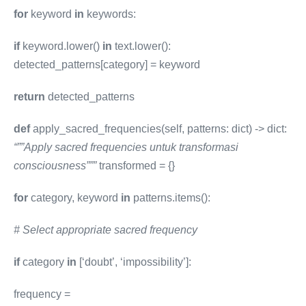
for
keyword
in
keywords:
if
keyword.lower()
in
text.lower():
detected_patterns[category] = keyword
return
detected_patterns
def
apply_sacred_frequencies(self, patterns: dict) -> dict:
“””Apply sacred frequencies untuk transformasi
consciousness”””
transformed = {}
for
category, keyword
in
patterns.items():
# Select appropriate sacred frequency
if
category
in
[‘doubt’, ‘impossibility’]:
frequency =