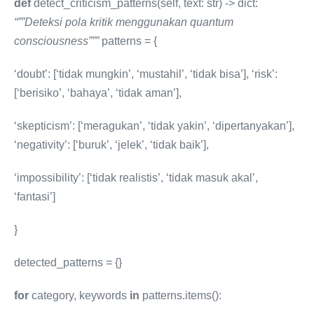
def
detect_criticism_patterns(self, text: str) -> dict:
“””Deteksi pola kritik menggunakan quantum
consciousness”””
patterns = {
‘doubt’: [‘tidak mungkin’, ‘mustahil’, ‘tidak bisa’], ‘risk’:
[‘berisiko’, ‘bahaya’, ‘tidak aman’],
‘skepticism’: [‘meragukan’, ‘tidak yakin’, ‘dipertanyakan’],
‘negativity’: [‘buruk’, ‘jelek’, ‘tidak baik’],
‘impossibility’: [‘tidak realistis’, ‘tidak masuk akal’,
‘fantasi’]
}
detected_patterns = {}
for
category, keywords
in
patterns.items():