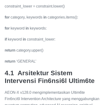
constraint_lower = constraint.lower()
for
category, keywords
in
categories.items():
for
keyword
in
keywords:
if
keyword
in
constraint_lower:
return
category.upper()
return
‘GENERAL’
4.1 Arsitektur Sistem
Intervensi Fin6nsi6l Ultim6te
AEON-X v128.0 mengimplementasikan Ultim6te
Fin6nci6l Intervention Architecture yang menggabungkan