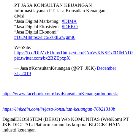
PT JASA KONSULTAN KEUANGAN
Informasi layanan PT. Jasa Konsultan Keuangan
divisi
“Jasa Digital Marketing”
#DIMA
“Jasa Digital Ekosistem“
#DEKO
“Jasa Digital Ekonomi”
#DEMI
https://t.co/Z0dLcwgmI6
WebSite:
https://t.co/DbVxEUunx1
https://t.co/EAuVyKNSEx
#DIMAD
pic.twitter.com/bx2BZEpxpX
— Jasa #KonsultanKeuangan (@PT_JKK)
December
31, 2019
https://www.facebook.com/JasaKonsultanKeuanganIndonesia
https://linkedin.com/in/jasa-konsultan-keuangan-76b21310b
DigitalEKOSISTEM (DEKO) Web KOMUNITAS (WebKom) PT
JKK DIGITAL: Platform komunitas korporat BLOCKCHAIN
industri keuangan