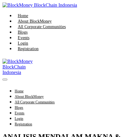
Skip
to
content
Home
About BlockMoney
All Corporate Communities
Blogs
Events
Login
Registration
Menu
Toggle
Home
About BlockMoney
All Corporate Communities
Blogs
Events
Login
Registration
ANALISIS MENDALAM MAKNA &