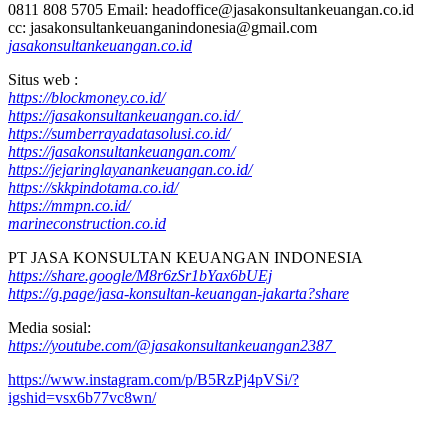
0811 808 5705 Email: headoffice@jasakonsultankeuangan.co.id
cc: jasakonsultankeuanganindonesia@gmail.com
jasakonsultankeuangan.co.id
Situs web :
https://blockmoney.co.id/
https://jasakonsultankeuangan.co.id/
https://sumberrayadatasolusi.co.id/
https://jasakonsultankeuangan.com/
https://jejaringlayanankeuangan.co.id/
https://skkpindotama.co.id/
https://mmpn.co.id/
marineconstruction.co.id
PT JASA KONSULTAN KEUANGAN INDONESIA
https://share.google/M8r6zSr1bYax6bUEj
https://g.page/jasa-konsultan-keuangan-jakarta?share
Media sosial:
https://youtube.com/@jasakonsultankeuangan2387
https://www.instagram.com/p/B5RzPj4pVSi/?
igshid=vsx6b77vc8wn/