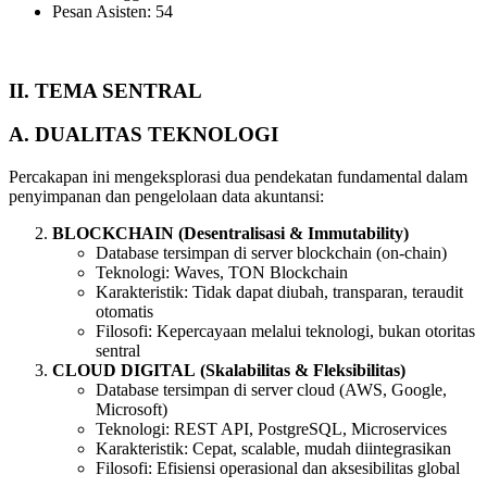
Pesan Asisten: 54
II.
TEMA
SENTRAL
A.
DUALITAS
TEKNOLOGI
Percakapan ini mengeksplorasi dua pendekatan fundamental dalam
penyimpanan dan pengelolaan data akuntansi:
BLOCKCHAIN
(Desentralisasi
&
Immutability)
Database tersimpan di server blockchain (on-chain)
Teknologi: Waves, TON Blockchain
Karakteristik: Tidak dapat diubah, transparan, teraudit
otomatis
Filosofi: Kepercayaan melalui teknologi, bukan otoritas
sentral
CLOUD
DIGITAL
(Skalabilitas
&
Fleksibilitas)
Database tersimpan di server cloud (AWS, Google,
Microsoft)
Teknologi: REST API, PostgreSQL, Microservices
Karakteristik: Cepat, scalable, mudah diintegrasikan
Filosofi: Efisiensi operasional dan aksesibilitas global