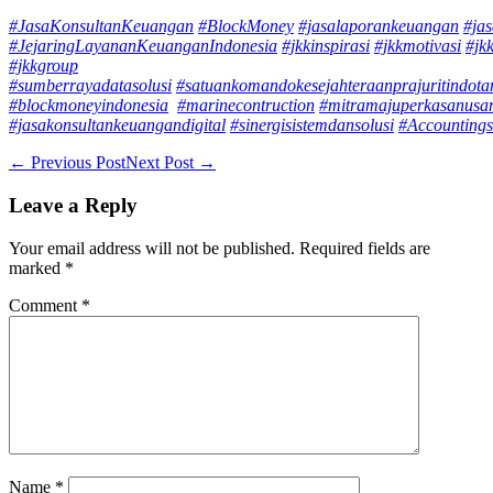
#JasaKonsultanKeuangan
#BlockMoney
#jasalaporankeuangan
#ja
#JejaringLayananKeuanganIndonesia
#jkkinspirasi
#jkkmotivasi
#jkk
#jkkgroup
#sumberrayadatasolusi
#satuankomandokesejahteraanprajuritindot
#blockmoneyindonesia
#marinecontruction
#mitramajuperkasanusa
#jasakonsultankeuangandigital
#sinergisistemdansolusi
#Accountings
Post
← Previous Post
Next Post →
Navigation
Leave a Reply
Your email address will not be published.
Required fields are
marked
*
Comment
*
Name
*