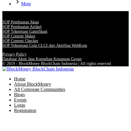
More
SOP Pembuatan Akun
SOP Pembuatan Artikel
SOP Tokenisasi Gamifikasi
SOP Content Maker
SOP Content Checker
SOP Tokenisasi Coin CLCI dari Aktifitas WebKom
Privacy Policy
Database Akun Jasa Konsultan Keuangan Group
© 2019 - BlockMoney BlockChain Indonesia | All rights reserved
Home
About BlockMoney
All Corporate Communities
Blogs
Events
Login
Registration