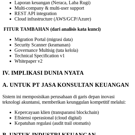
Laporan keuangan (Neraca, Laba Rugi)
Multi-company & multi-user support
REST API integration
Cloud infrastructure (AWS/GCP/Azure)
FITUR
TAMBAHAN
(dari
analisis
kata
kunci)
Migration Portal (migrasi data)
Security Scanner (keamanan)
Governance Multisig (tata kelola)
Technical Specification v1
Whitepaper v2
IV.
IMPLIKASI
DUNIA
NYATA
A.
UNTUK
PT
JASA
KONSULTAN
KEUANGAN
Sistem ini memposisikan perusahaan di garis depan inovasi
teknologi akuntansi, memberikan keunggulan kompetitif melalui:
Kepercayaan klien (transparansi blockchain)
Efisiensi operasional (cloud digital)
Kepatuhan regulasi (audit trail otomatis)
B.
UNTUK
INDUSTRI
KEUANGAN