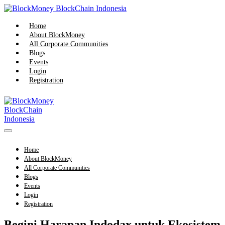
Skip
to
content
Home
About BlockMoney
All Corporate Communities
Blogs
Events
Login
Registration
Menu
Toggle
Home
About BlockMoney
All Corporate Communities
Blogs
Events
Login
Registration
Begini Harapan Indodax untuk Ekosistem