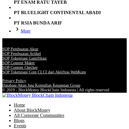
PT ENAM RATU TAYEB
PT BLUELIGHT CONTINENTAL ABADI
PT RSIA BUNDA ARIF
More
SOP Pembuatan Akun
SOP Pembuatan Artikel
SOP Tokenisasi Gamifikasi
SOP Content Maker
SOP Content Checker
SOP Tokenisasi Coin CLCI dari Aktifitas WebKom
Privacy Policy
Database Akun Jasa Konsultan Keuangan Group
© 2019 - BlockMoney BlockChain Indonesia | All rights reserved
Home
About BlockMoney
All Corporate Communities
Blogs
Events