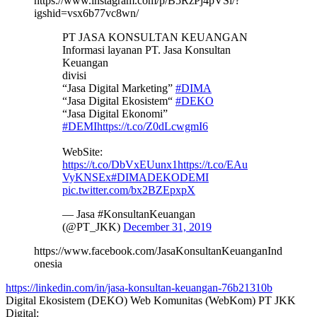
https://www.instagram.com/p/B5RzPj4pVSi/?
igshid=vsx6b77vc8wn/
PT JASA KONSULTAN KEUANGAN
Informasi layanan PT. Jasa Konsultan
Keuangan
divisi
“Jasa Digital Marketing”
#DIMA
“Jasa Digital Ekosistem“
#DEKO
“Jasa Digital Ekonomi”
#DEMI
https://t.co/Z0dLcwgmI6
WebSite:
https://t.co/DbVxEUunx1
https://t.co/EAu
VyKNSEx
#DIMADEKODEMI
pic.twitter.com/bx2BZEpxpX
— Jasa #KonsultanKeuangan
(@PT_JKK)
December 31, 2019
https://www.facebook.com/JasaKonsultanKeuanganInd
onesia
https://linkedin.com/in/jasa-konsultan-keuangan-76b21310b
Digital Ekosistem (DEKO) Web Komunitas (WebKom) PT JKK
Digital: