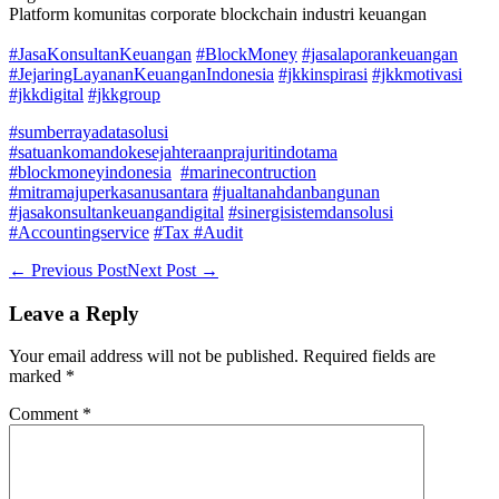
Platform komunitas corporate blockchain industri keuangan
#JasaKonsultanKeuangan
#BlockMoney
#jasalaporankeuangan
#JejaringLayananKeuanganIndonesia
#jkkinspirasi
#jkkmotivasi
#jkkdigital
#jkkgroup
#sumberrayadatasolusi
#satuankomandokesejahteraanprajuritindotama
#blockmoneyindonesia
#marinecontruction
#mitramajuperkasanusantara
#jualtanahdanbangunan
#jasakonsultankeuangandigital
#sinergisistemdansolusi
#Accountingservice
#Tax
#Audit
Post
← Previous Post
Next Post →
Navigation
Leave a Reply
Your email address will not be published.
Required fields are
marked
*
Comment
*