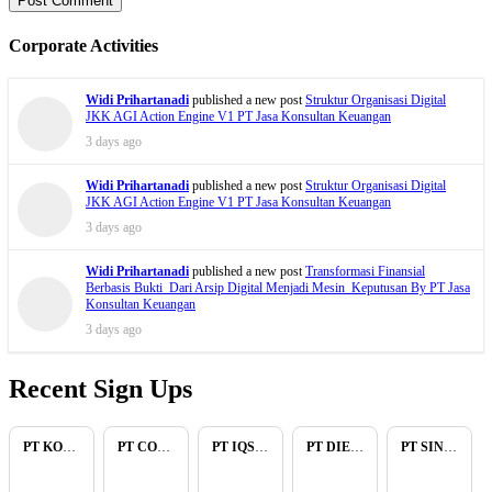
Corporate Activities
Widi Prihartanadi
published a new post
Struktur Organisasi Digital
JKK AGI Action Engine V1 PT Jasa Konsultan Keuangan
3 days ago
Widi Prihartanadi
published a new post
Struktur Organisasi Digital
JKK AGI Action Engine V1 PT Jasa Konsultan Keuangan
3 days ago
Widi Prihartanadi
published a new post
Transformasi Finansial
Berbasis Bukti Dari Arsip Digital Menjadi Mesin Keputusan By PT Jasa
Konsultan Keuangan
3 days ago
Recent Sign Ups
PT KOPKAR NAWAKARA
PT COMECA INDONESIA
PT IQSA FAJAR INDONESIA
PT DIENZEE PERKASA ABADI
PT SINAR PACIFIC ENERGY