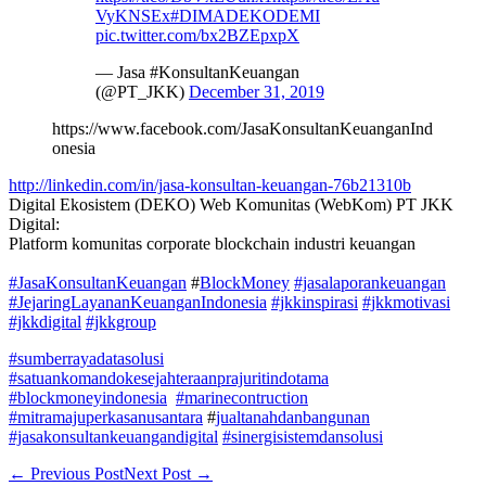
VyKNSEx
#DIMADEKODEMI
pic.twitter.com/bx2BZEpxpX
— Jasa #KonsultanKeuangan
(@PT_JKK)
December 31, 2019
https://www.facebook.com/JasaKonsultanKeuanganInd
onesia
http://linkedin.com/in/jasa-konsultan-keuangan-76b21310b
Digital Ekosistem (DEKO) Web Komunitas (WebKom) PT JKK
Digital:
Platform komunitas corporate blockchain industri keuangan
#JasaKonsultanKeuangan
#
BlockMoney
#jasalaporankeuangan
#JejaringLayananKeuanganIndonesia
#jkkinspirasi
#jkkmotivasi
#jkkdigital
#jkkgroup
#sumberrayadatasolusi
#satuankomandokesejahteraanprajuritindotama
#blockmoneyindonesia
#marinecontruction
#mitramajuperkasanusantara
#
jualtanahdanbangunan
#jasakonsultankeuangandigital
#sinergisistemdansolusi
Post
← Previous Post
Next Post →