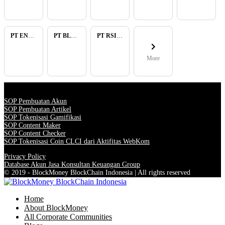
PT ENAM RATU TAYEB
PT BLUELIGHT CONTINENTAL ABADI
PT RSIA BUNDA ARIF
More
SOP Pembuatan Akun
SOP Pembuatan Artikel
SOP Tokenisasi Gamifikasi
SOP Content Maker
SOP Content Checker
SOP Tokenisasi Coin CLCI dari Aktifitas WebKom
Privacy Policy
Database Akun Jasa Konsultan Keuangan Group
© 2019 - BlockMoney BlockChain Indonesia | All rights reserved
Home
About BlockMoney
All Corporate Communities