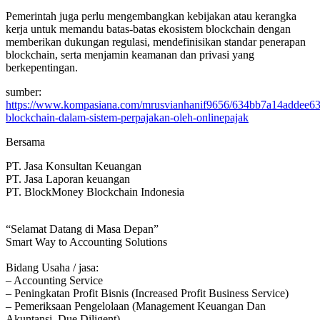
Pemerintah juga perlu mengembangkan kebijakan atau kerangka
kerja untuk memandu batas-batas ekosistem blockchain dengan
memberikan dukungan regulasi, mendefinisikan standar penerapan
blockchain, serta menjamin keamanan dan privasi yang
berkepentingan.
sumber:
https://www.kompasiana.com/mrusvianhanif9656/634bb7a14addee6
blockchain-dalam-sistem-perpajakan-oleh-onlinepajak
Bersama
PT. Jasa Konsultan Keuangan
PT. Jasa Laporan keuangan
PT. BlockMoney Blockchain Indonesia
“Selamat Datang di Masa Depan”
Smart Way to Accounting Solutions
Bidang Usaha / jasa:
– Accounting Service
– Peningkatan Profit Bisnis (Increased Profit Business Service)
– Pemeriksaan Pengelolaan (Management Keuangan Dan
Akuntansi, Due Diligent)