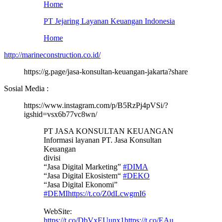
Home
PT Jejaring Layanan Keuangan Indonesia
Home
http://marineconstruction.co.id/
https://g.page/jasa-konsultan-keuangan-jakarta?share
Sosial Media :
https://www.instagram.com/p/B5RzPj4pVSi/?
igshid=vsx6b77vc8wn/
PT JASA KONSULTAN KEUANGAN
Informasi layanan PT. Jasa Konsultan
Keuangan
divisi
“Jasa Digital Marketing”
#DIMA
“Jasa Digital Ekosistem“
#DEKO
“Jasa Digital Ekonomi”
#DEMI
https://t.co/Z0dLcwgmI6
WebSite:
https://t.co/DbVxEUunx1
https://t.co/EAu