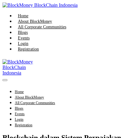
Skip
to
content
Home
About BlockMoney
All Corporate Communities
Blogs
Events
Login
Registration
Menu
Toggle
Home
About BlockMoney
All Corporate Communities
Blogs
Events
Login
Registration
Blockchain dalam Sistem Perpajakan