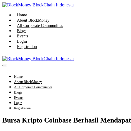
Skip
to
content
Home
About BlockMoney
All Corporate Communities
Blogs
Events
Login
Registration
Menu
Toggle
Home
About BlockMoney
All Corporate Communities
Blogs
Events
Login
Registration
Bursa Kripto Coinbase Berhasil Mendapatk