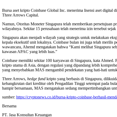
Bursa aset kripto Coinbase Global Inc. menerima lisensi aset digital 
Three Arrows Capital.
Namun, Otoritas Moneter Singapura telah memberikan persetujuan 
wilayahnya. Sekitar 15 perusahaan telah menerima izin tersebut seja
Singapura akan menjadi wilayah yang strategis untuk melakukan eksp
kepala eksekutif unit lokalnya. Coinbase bulan ini juga telah meril
wawancara, Ahemd mengatakan bahwa “Kami melihat Singapura sebagai 
kawasan APAC yang lebih luas.”
Coinbase memiliki sekitar 100 karyawan di Singapura, kata Ahmed. P
kripto utama di Asia, dengan regulasi yang dipandang lebih komprehe
yang menyebabkan MAS mengambil pendekatan yang hati-hati untu
Three Arrows,
hedge fund
kripto yang berbasis di Singapura, dilikui
kebangkrutan dari kreditur oleh Pengadilan Tinggi setempat pada bu
hampir bersamaan, MAS mengatakan sedang mempertimbangkan un
sumber:
https://cryptonews.co.id/bursa-kripto-coinbase-berhasil-menda
Bersama
PT. Jasa Konsultan Keuangan