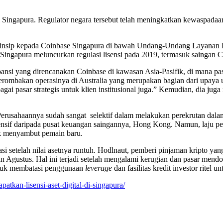
di Singapura. Regulator negara tersebut telah meningkatkan kewaspadaan
prinsip kepada Coinbase Singapura di bawah Undang-Undang Layanan P
k Singapura meluncurkan regulasi lisensi pada 2019, termasuk saingan 
ansi yang direncanakan Coinbase di kawasan Asia-Pasifik, di mana pa
is perombakan operasinya di Australia yang merupakan bagian dari upay
pasar strategis untuk klien institusional juga.” Kemudian, dia juga 
erusahaannya sudah sangat selektif dalam melakukan perekrutan dalam 
nsif daripada pusat keuangan saingannya, Hong Kong. Namun, laju pener
k menyambut pemain baru.
dasi setelah nilai asetnya runtuh. Hodlnaut, pemberi pinjaman kripto y
lan Agustus. Hal ini terjadi setelah mengalami kerugian dan pasar me
tuk membatasi penggunaan
leverage
dan fasilitas kredit investor ritel 
patkan-lisensi-aset-digital-di-singapura/