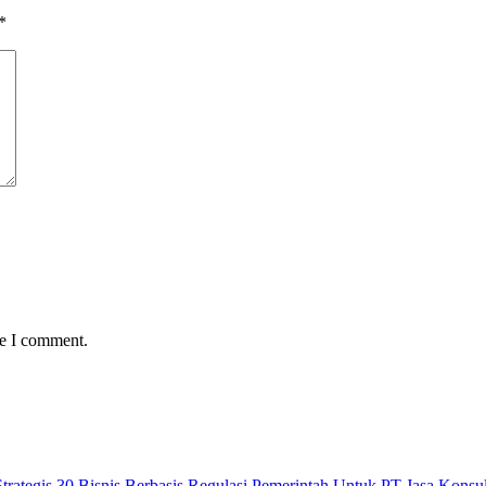
*
me I comment.
ategis 30 Bisnis Berbasis Regulasi Pemerintah Untuk PT Jasa Kons