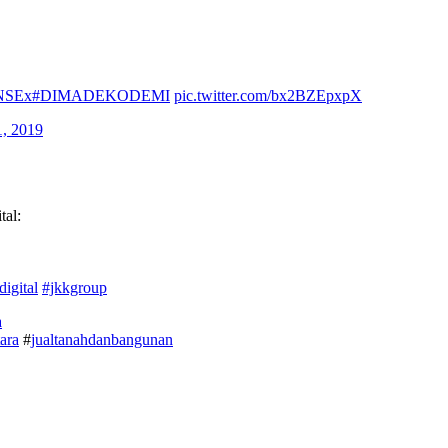
KNSEx
#DIMADEKODEMI
pic.twitter.com/bx2BZEpxpX
, 2019
al:
digital
#jkkgroup
a
ara
#
jualtanahdanbangunan