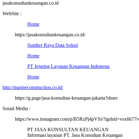
jasakonsultankeuangan.co.id
WebSite :
Home
https://jasakonsultankeuangan.co.id/
Sumber Raya Data Solusi
Home
PT Jejaring Layanan Keuangan Indonesia
Home
http://marineconstruction.co.id/
https://g.page/jasa-konsultan-keuangan-jakarta?share
Sosial Media :
https://www.instagram.com/p/B5RzPj4pVSi/?igshid=vsx6b77
PT JASA KONSULTAN KEUANGAN
Informasi layanan PT. Jasa Konsultan Keuangan