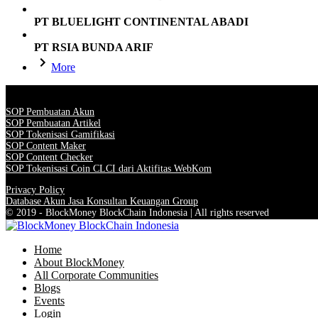
PT BLUELIGHT CONTINENTAL ABADI
PT RSIA BUNDA ARIF
More
SOP Pembuatan Akun
SOP Pembuatan Artikel
SOP Tokenisasi Gamifikasi
SOP Content Maker
SOP Content Checker
SOP Tokenisasi Coin CLCI dari Aktifitas WebKom
Privacy Policy
Database Akun Jasa Konsultan Keuangan Group
© 2019 - BlockMoney BlockChain Indonesia | All rights reserved
Home
About BlockMoney
All Corporate Communities
Blogs
Events
Login