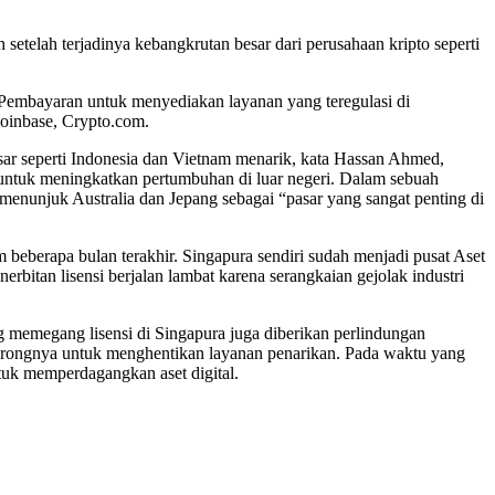
 setelah terjadinya kebangkrutan besar dari perusahaan kripto seperti
embayaran untuk menyediakan layanan yang teregulasi di
Coinbase, Crypto.com.
sar seperti Indonesia dan Vietnam menarik, kata Hassan Ahmed,
a untuk meningkatkan pertumbuhan di luar negeri. Dalam sebuah
menunjuk Australia dan Jepang sebagai “pasar yang sangat penting di
beberapa bulan terakhir. Singapura sendiri sudah menjadi pusat Aset
bitan lisensi berjalan lambat karena serangkaian gejolak industri
ang memegang lisensi di Singapura juga diberikan perlindungan
ndorongnya untuk menghentikan layanan penarikan. Pada waktu yang
untuk memperdagangkan aset digital.