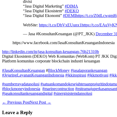
divisi
“Jasa Digital Marketing”
#DIMA
“Jasa Digital Ekosistem“
#DEKO
“Jasa Digital Ekonomi”
#DEMI
https://t.co/Z0dLcwgmI6
WebSite:
https://t.co/DbVxEUunx1
https://t.co/EAuVy
— Jasa #KonsultanKeuangan (@PT_JKK)
December 31
https://www.facebook.com/JasaKonsultanKeuanganIndonesia
http://linkedin.com/in/jasa-konsultan-keuangan-76b21310b
Digital Ekosistem (DEKO) Web Komunitas (WebKom) PT JKK Digit
Platform komunitas corporate blockchain industri keuangan
#JasaKonsultanKeuangan
#
BlockMoney
#jasalaporankeuangan
#JejaringLayananKeuanganIndonesia
#jkkinspirasi
#jkkmotivasi
#jkk
#sumberrayadatasolusi
#satuankomandokesejahteraanprajuritindotam
#blockmoneyindonesia
#marinecontruction
#mitramajuperkasanusant
#jasakonsultankeuangandigital
#sinergisistemdansolusi
Post
← Previous Post
Next Post →
Navigation
Leave a Reply