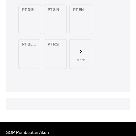
PT DIENZEE PERKASA ABADI
PT SINAR PACIFIC ENERGY
PT ENAM RATU TAYEB
PT BLUELIGHT CONTINENTAL ABADI
PT RSIA BUNDA ARIF
More
SOP Pembuatan Akun