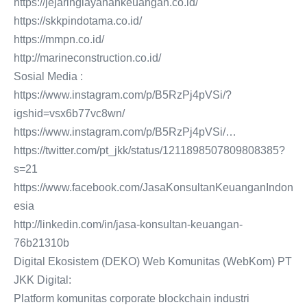
https://jejaringlayanankeuangan.co.id/
https://skkpindotama.co.id/
https://mmpn.co.id/
http://marineconstruction.co.id/
Sosial Media :
https://www.instagram.com/p/B5RzPj4pVSi/?
igshid=vsx6b77vc8wn/
https://www.instagram.com/p/B5RzPj4pVSi/…
https://twitter.com/pt_jkk/status/1211898507809808385?
s=21
https://www.facebook.com/JasaKonsultanKeuanganIndon
esia
http://linkedin.com/in/jasa-konsultan-keuangan-
76b21310b
Digital Ekosistem (DEKO) Web Komunitas (WebKom) PT
JKK Digital:
Platform komunitas corporate blockchain industri