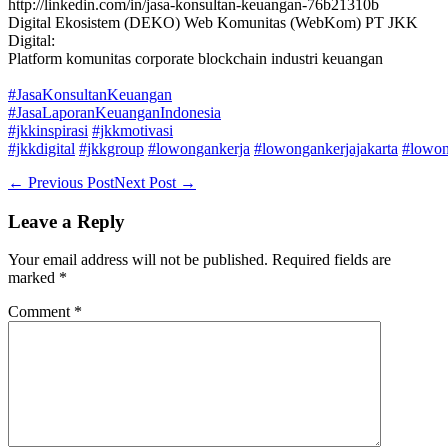
http://linkedin.com/in/jasa-konsultan-keuangan-76b21310b
Digital Ekosistem (DEKO) Web Komunitas (WebKom) PT JKK
Digital:
Platform komunitas corporate blockchain industri keuangan
#JasaKonsultanKeuangan
#JasaLaporanKeuanganIndonesia
#jkkinspirasi
#jkkmotivasi
#jkkdigital
#jkkgroup
#lowongankerja
#lowongankerjajakarta
#lowon
Post
← Previous Post
Next Post →
Navigation
Leave a Reply
Your email address will not be published.
Required fields are
marked
*
Comment
*