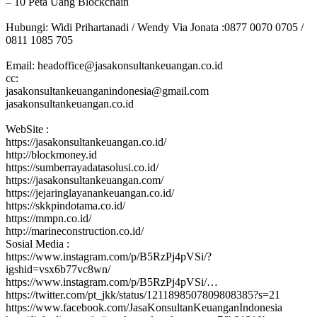
– 10 Peta Uang Blockchain
Hubungi: Widi Prihartanadi / Wendy Via Jonata :0877 0070 0705 /
0811 1085 705
Email: headoffice@jasakonsultankeuangan.co.id
cc:
jasakonsultankeuanganindonesia@gmail.com
jasakonsultankeuangan.co.id
WebSite :
https://jasakonsultankeuangan.co.id/
http://blockmoney.id
https://sumberrayadatasolusi.co.id/
https://jasakonsultankeuangan.com/
https://jejaringlayanankeuangan.co.id/
https://skkpindotama.co.id/
https://mmpn.co.id/
http://marineconstruction.co.id/
Sosial Media :
https://www.instagram.com/p/B5RzPj4pVSi/?
igshid=vsx6b77vc8wn/
https://www.instagram.com/p/B5RzPj4pVSi/…
https://twitter.com/pt_jkk/status/1211898507809808385?s=21
https://www.facebook.com/JasaKonsultanKeuanganIndonesia