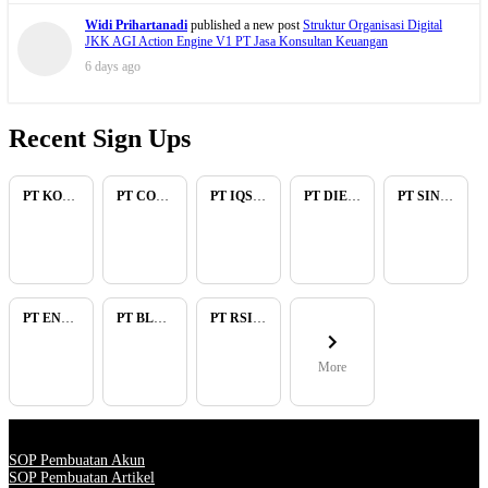
Widi Prihartanadi
published a new post
Struktur Organisasi Digital
JKK AGI Action Engine V1 PT Jasa Konsultan Keuangan
6 days ago
Recent Sign Ups
PT KOPKAR NAWAKARA
PT COMECA INDONESIA
PT IQSA FAJAR INDONESIA
PT DIENZEE PERKASA ABADI
PT SINAR PACIFIC ENERGY
PT ENAM RATU TAYEB
PT BLUELIGHT CONTINENTAL ABADI
PT RSIA BUNDA ARIF
More
SOP Pembuatan Akun
SOP Pembuatan Artikel