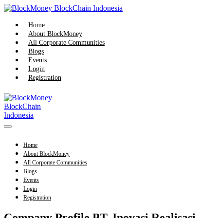
Skip
to
content
Home
About BlockMoney
All Corporate Communities
Blogs
Events
Login
Registration
Menu
Toggle
Home
About BlockMoney
All Corporate Communities
Blogs
Events
Login
Registration
Company Profile PT. Inovasi Realisasi