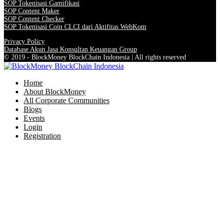
SOP Tokenisasi Gamifikasi
SOP Content Maker
SOP Content Checker
SOP Tokenisasi Coin CLCI dari Aktifitas WebKom
Privacy Policy
Database Akun Jasa Konsultan Keuangan Group
© 2019 - BlockMoney BlockChain Indonesia | All rights reserved
Home
About BlockMoney
All Corporate Communities
Blogs
Events
Login
Registration