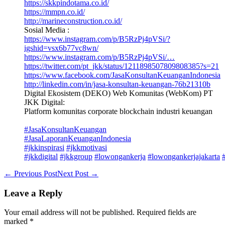
https://skkpindotama.co.id/
https://mmpn.co.id/
http://marineconstruction.co.id/
Sosial Media :
https://www.instagram.com/p/B5RzPj4pVSi/?
igshid=vsx6b77vc8wn/
https://www.instagram.com/p/B5RzPj4pVSi/…
https://twitter.com/pt_jkk/status/1211898507809808385?s=21
https://www.facebook.com/JasaKonsultanKeuanganIndonesia
http://linkedin.com/in/jasa-konsultan-keuangan-76b21310b
Digital Ekosistem (DEKO) Web Komunitas (WebKom) PT
JKK Digital:
Platform komunitas corporate blockchain industri keuangan
#JasaKonsultanKeuangan
#JasaLaporanKeuanganIndonesia
#jkkinspirasi
#jkkmotivasi
#jkkdigital
#jkkgroup
#lowongankerja
#lowongankerjajakarta
Post
← Previous Post
Next Post →
Navigation
Leave a Reply
Your email address will not be published.
Required fields are
marked
*