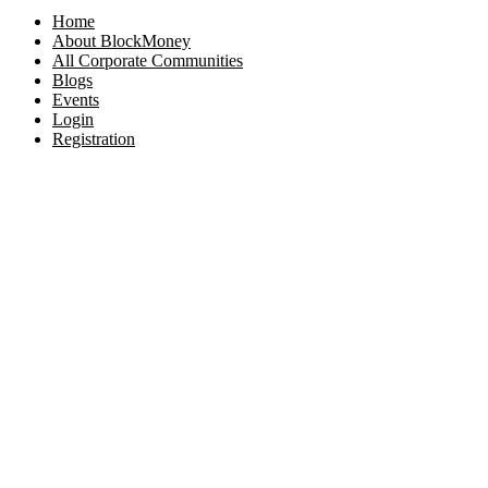
Home
About BlockMoney
All Corporate Communities
Blogs
Events
Login
Registration