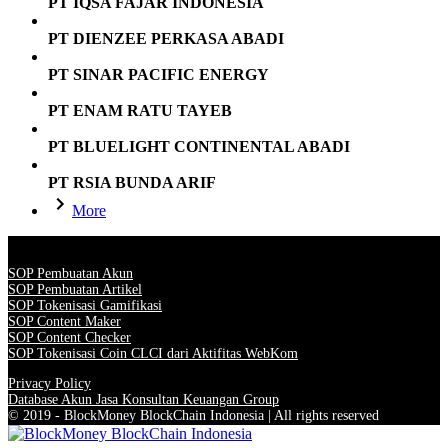
PT IQSA FAJAR INDONESIA
PT DIENZEE PERKASA ABADI
PT SINAR PACIFIC ENERGY
PT ENAM RATU TAYEB
PT BLUELIGHT CONTINENTAL ABADI
PT RSIA BUNDA ARIF
More
SOP Pembuatan Akun
SOP Pembuatan Artikel
SOP Tokenisasi Gamifikasi
SOP Content Maker
SOP Content Checker
SOP Tokenisasi Coin CLCI dari Aktifitas WebKom
Privacy Policy
Database Akun Jasa Konsultan Keuangan Group
© 2019 - BlockMoney BlockChain Indonesia | All rights reserved