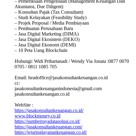
– Pemeriksaan Pengelolaan (Management Keuangan Dan
Akuntansi, Due Diligent)
– Konsultan Pajak (Tax Consultant)
– Studi Kelayakan (Feasibility Study)
– Projek Proposal / Media Pembiayaan
– Pembuatan Perusahaan Baru
– Jasa Digital Marketing (DIMA)
– Jasa Digital Ekosistem (DEKO)
– Jasa Digital Ekonomi (DEMI)
– 10 Peta Uang Blockchain
Hubungi: Widi Prihartanadi / Wendy Via Jonata :0877 0070
0705 / 0811 1085 705
Email: headoffice@jasakonsultankeuangan.co.id
cc:
jasakonsultankeuanganindonesia@gmail.com
jasakonsultankeuangan.co.id
WebSite :
https://jasakonsultankeuangan.co.id/
www.blockmoney.co.id
https://sumberrayadatasolusi.co.id/
https://jasakonsultankeuangan.com/
https://jejaringlayanankeuangan.co.id/