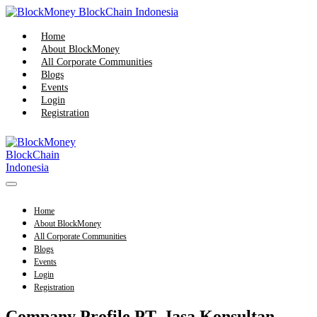
Skip
to
content
Home
About BlockMoney
All Corporate Communities
Blogs
Events
Login
Registration
Menu
Toggle
Home
About BlockMoney
All Corporate Communities
Blogs
Events
Login
Registration
Company Profile PT. Jasa Konsultan