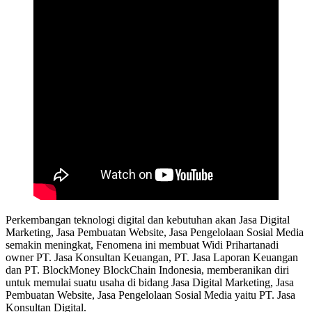
Perkembangan teknologi digital dan kebutuhan akan Jasa Digital
Marketing, Jasa Pembuatan Website, Jasa Pengelolaan Sosial Media
semakin meningkat, Fenomena ini membuat Widi Prihartanadi
owner PT. Jasa Konsultan Keuangan, PT. Jasa Laporan Keuangan
dan PT. BlockMoney BlockChain Indonesia, memberanikan diri
untuk memulai suatu usaha di bidang Jasa Digital Marketing, Jasa
Pembuatan Website, Jasa Pengelolaan Sosial Media yaitu PT. Jasa
Konsultan Digital.