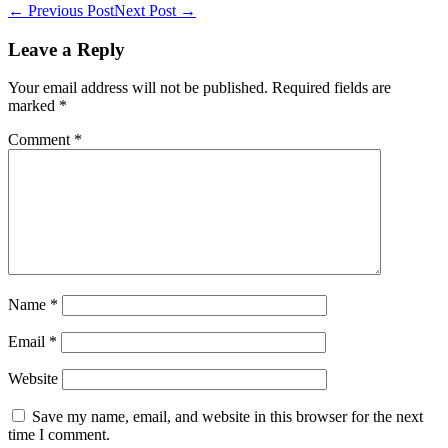
Post
← Previous Post
Next Post →
Navigation
Leave a Reply
Your email address will not be published.
Required fields are
marked
*
Comment
*
Name
*
Email
*
Website
Save my name, email, and website in this browser for the next
time I comment.