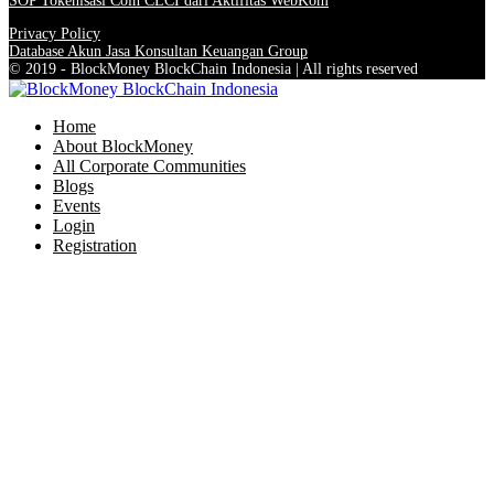
SOP Tokenisasi Coin CLCI dari Aktifitas WebKom
Privacy Policy
Database Akun Jasa Konsultan Keuangan Group
© 2019 - BlockMoney BlockChain Indonesia | All rights reserved
Home
About BlockMoney
All Corporate Communities
Blogs
Events
Login
Registration