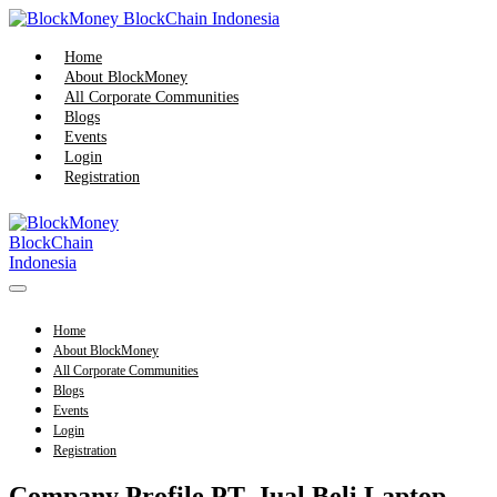
Skip
to
content
Home
About BlockMoney
All Corporate Communities
Blogs
Events
Login
Registration
Menu
Toggle
Home
About BlockMoney
All Corporate Communities
Blogs
Events
Login
Registration
Company Profile PT. Jual Beli Laptop