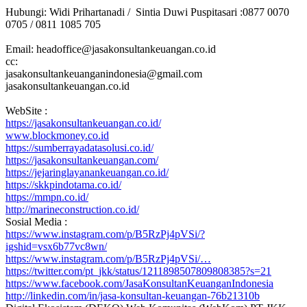
Hubungi: Widi Prihartanadi / Sintia Duwi Puspitasari :0877 0070
0705 / 0811 1085 705
Email: headoffice@jasakonsultankeuangan.co.id
cc:
jasakonsultankeuanganindonesia@gmail.com
jasakonsultankeuangan.co.id
WebSite :
https://jasakonsultankeuangan.co.id/
www.blockmoney.co.id
https://sumberrayadatasolusi.co.id/
https://jasakonsultankeuangan.com/
https://jejaringlayanankeuangan.co.id/
https://skkpindotama.co.id/
https://mmpn.co.id/
http://marineconstruction.co.id/
Sosial Media :
https://www.instagram.com/p/B5RzPj4pVSi/?
igshid=vsx6b77vc8wn/
https://www.instagram.com/p/B5RzPj4pVSi/…
https://twitter.com/pt_jkk/status/1211898507809808385?s=21
https://www.facebook.com/JasaKonsultanKeuanganIndonesia
http://linkedin.com/in/jasa-konsultan-keuangan-76b21310b