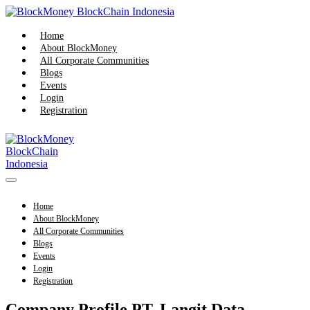
Skip
to
content
Home
About BlockMoney
All Corporate Communities
Blogs
Events
Login
Registration
Menu
Toggle
Home
About BlockMoney
All Corporate Communities
Blogs
Events
Login
Registration
Company Profile PT. Langit Data