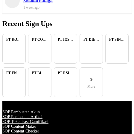
Konsultan Keuangan
1 week ago
Recent Sign Ups
PT KOPKAR NAWAKARA
PT COMECA INDONESIA
PT IQSA FAJAR INDONESIA
PT DIENZEE PERKASA ABADI
PT SINAR PACIFIC ENERGY
PT ENAM RATU TAYEB
PT BLUELIGHT CONTINENTAL ABADI
PT RSIA BUNDA ARIF
More
SOP Pembuatan Akun
SOP Pembuatan Artikel
SOP Tokenisasi Gamifikasi
SOP Content Maker
SOP Content Checker