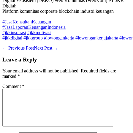
Digital Ekosistem (DEKO) Web Komunitas (WebKom) PT JKK
Digital:
Platform komunitas corporate blockchain industri keuangan
#JasaKonsultanKeuangan
#JasaLaporanKeuanganIndonesia
#jkkinspirasi
#jkkmotivasi
#jkkdigital
#jkkgroup
#lowongankerja
#lowongankerjajakarta
#lowon
Post
← Previous Post
Next Post →
Navigation
Leave a Reply
Your email address will not be published.
Required fields are
marked
*
Comment
*