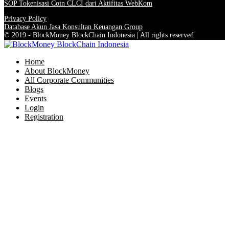
SOP Tokenisasi Coin CLCI dari Aktifitas WebKom
Privacy Policy
Database Akun Jasa Konsultan Keuangan Group
© 2019 - BlockMoney BlockChain Indonesia | All rights reserved
Home
About BlockMoney
All Corporate Communities
Blogs
Events
Login
Registration