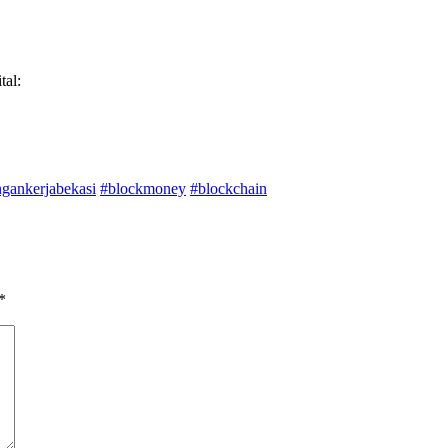
al:
gankerjabekasi
#blockmoney
#blockchain
*