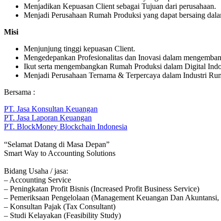
Menjadikan Kepuasan Client sebagai Tujuan dari perusahaan.
Menjadi Perusahaan Rumah Produksi yang dapat bersaing dalam
Misi
Menjunjung tinggi kepuasan Client.
Mengedepankan Profesionalitas dan Inovasi dalam mengemban
Ikut serta mengembangkan Rumah Produksi dalam Digital Indo
Menjadi Perusahaan Ternama & Terpercaya dalam Industri Ru
Bersama :
PT. Jasa Konsultan Keuangan
PT. Jasa Laporan Keuangan
PT. BlockMoney Blockchain Indonesia
“Selamat Datang di Masa Depan”
Smart Way to Accounting Solutions
Bidang Usaha / jasa:
– Accounting Service
– Peningkatan Profit Bisnis (Increased Profit Business Service)
– Pemeriksaan Pengelolaan (Management Keuangan Dan Akuntansi, 
– Konsultan Pajak (Tax Consultant)
– Studi Kelayakan (Feasibility Study)