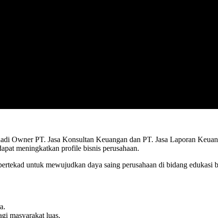
anadi Owner PT. Jasa Konsultan Keuangan dan PT. Jasa Laporan Keua
pat meningkatkan profile bisnis perusahaan.
bertekad untuk mewujudkan daya saing perusahaan di bidang edukasi b
a.
gi masyarakat luas.