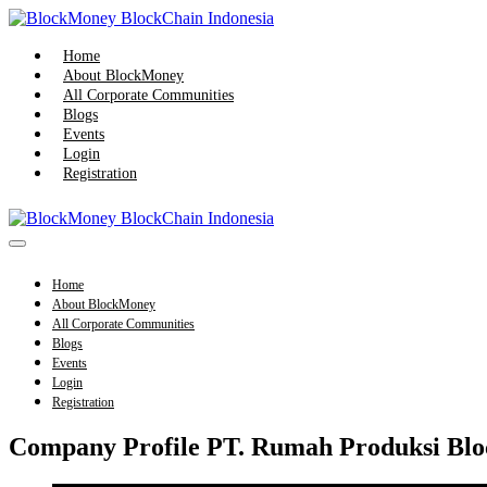
Skip
to
content
Home
About BlockMoney
All Corporate Communities
Blogs
Events
Login
Registration
Menu
Toggle
Home
About BlockMoney
All Corporate Communities
Blogs
Events
Login
Registration
Company Profile PT. Rumah Produksi Blo