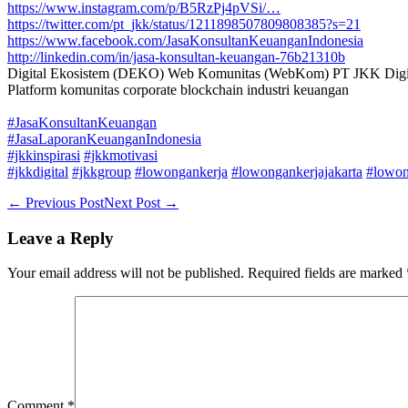
https://www.instagram.com/p/B5RzPj4pVSi/…
https://twitter.com/pt_jkk/status/1211898507809808385?s=21
https://www.facebook.com/JasaKonsultanKeuanganIndonesia
http://linkedin.com/in/jasa-konsultan-keuangan-76b21310b
Digital Ekosistem (DEKO) Web Komunitas (WebKom) PT JKK Digit
Platform komunitas corporate blockchain industri keuangan
#JasaKonsultanKeuangan
#JasaLaporanKeuanganIndonesia
#jkkinspirasi
#jkkmotivasi
#jkkdigital
#jkkgroup
#lowongankerja
#lowongankerjajakarta
#lowon
Post
← Previous Post
Next Post →
Navigation
Leave a Reply
Your email address will not be published.
Required fields are marked
Comment
*