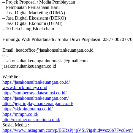
– Projek Proposal / Media Pembiayaan
– Pembuatan Perusahaan Baru
– Jasa Digital Marketing (DIMA)
– Jasa Digital Ekosistem (DEKO)
– Jasa Digital Ekonomi (DEMI)
– 10 Peta Uang Blockchain
Hubungi: Widi Prihartanadi / Sintia Duwi Puspitasari :0877 0070 07
Email: headoffice@jasakonsultankeuangan.co.id
cc:
jasakonsultankeuanganindonesia@gmail.com
jasakonsultankeuangan.co.id
WebSite :
https://jasakonsultankeuangan.co.id/
www.blockmoney.co.id
https://sumberrayadatasolusi.co.id/
https://jasakonsultankeuangan.com/
https://jejaringlayanankeuangan.co.id/
https://skkpindotama.co.id/
https://mmpn.co.id/
http://marineconstruction.co.id/
Sosial Media :
https://www.instagram.com/p/B5RzPj4pVSi/?igshid=vsx6b77vc8wn/