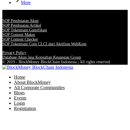
More
SOP Pembuatan Akun
SOP Pembuatan Artikel
SOP Tokenisasi Gamifikasi
SOP Content Maker
SOP Content Checker
SOP Tokenisasi Coin CLCI dari Aktifitas WebKom
Privacy Policy
Database Akun Jasa Konsultan Keuangan Group
© 2019 - BlockMoney BlockChain Indonesia | All rights reserved
Home
About BlockMoney
All Corporate Communities
Blogs
Events
Login
Registration