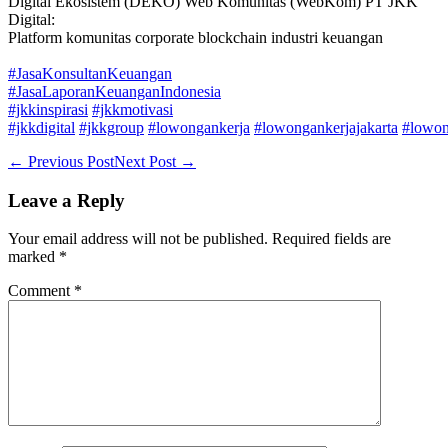
Digital Ekosistem (DEKO) Web Komunitas (WebKom) PT JKK
Digital:
Platform komunitas corporate blockchain industri keuangan
#JasaKonsultanKeuangan
#JasaLaporanKeuanganIndonesia
#jkkinspirasi
#jkkmotivasi
#jkkdigital
#jkkgroup
#lowongankerja
#lowongankerjajakarta
#lowon
Post
← Previous Post
Next Post →
Navigation
Leave a Reply
Your email address will not be published.
Required fields are
marked
*
Comment
*