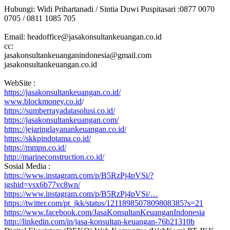
Hubungi: Widi Prihartanadi / Sintia Duwi Puspitasari :0877 0070
0705 / 0811 1085 705
Email: headoffice@jasakonsultankeuangan.co.id
cc:
jasakonsultankeuanganindonesia@gmail.com
jasakonsultankeuangan.co.id
WebSite :
https://jasakonsultankeuangan.co.id/
www.blockmoney.co.id
/
https://sumberrayadatasolusi.co.id/
https://jasakonsultankeuangan.com/
https://jejaringlayanankeuangan.co.id/
https://skkpindotama.co.id/
https://mmpn.co.id/
http://marineconstruction.co.id/
Sosial Media :
https://www.instagram.com/p/B5RzPj4pVSi/?
igshid=vsx6b77vc8wn/
https://www.instagram.com/p/B5RzPj4pVSi/…
https://twitter.com/pt_jkk/status/1211898507809808385?s=21
https://www.facebook.com/JasaKonsultanKeuanganIndonesia
http://linkedin.com/in/jasa-konsultan-keuangan-76b21310b