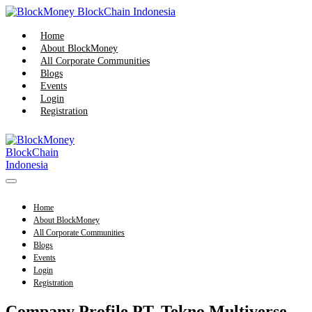
Skip
to
content
Home
About BlockMoney
All Corporate Communities
Blogs
Events
Login
Registration
Menu
Toggle
Home
About BlockMoney
All Corporate Communities
Blogs
Events
Login
Registration
Company Profile PT. Tekno Multiverse