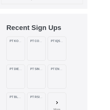
Recent Sign Ups
PT KOPKAR NAWAKARA
PT COMECA INDONESIA
PT IQSA FAJAR INDONESIA
PT DIENZEE PERKASA ABADI
PT SINAR PACIFIC ENERGY
PT ENAM RATU TAYEB
PT BLUELIGHT CONTINENTAL ABADI
PT RSIA BUNDA ARIF
More