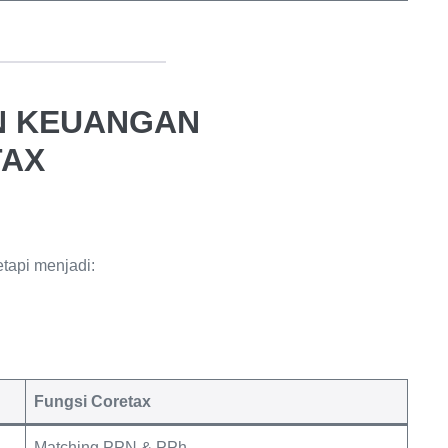
AN KEUANGAN
TAX
etapi menjadi:
Fungsi Coretax
Matching PPN & PPh