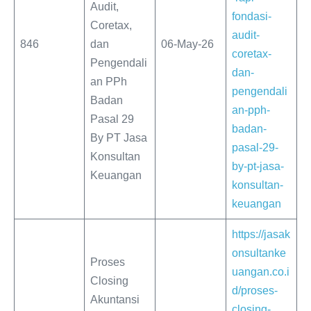
Audit,
fondasi-
Coretax,
audit-
846
dan
06-May-26
coretax-
Pengendali
dan-
an PPh
pengendali
Badan
an-pph-
Pasal 29
badan-
By PT Jasa
pasal-29-
Konsultan
by-pt-jasa-
Keuangan
konsultan-
keuangan
https://jasak
onsultanke
Proses
uangan.co.i
Closing
d/proses-
Akuntansi
closing-