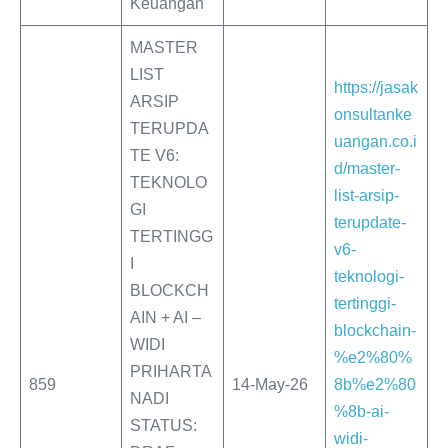
Keuangan
MASTER
LIST
https://jasak
ARSIP
onsultanke
TERUPDA
uangan.co.i
TE V6:
d/master-
TEKNOLO
list-arsip-
GI
terupdate-
TERTINGG
v6-
I
teknologi-
BLOCKCH
tertinggi-
AIN ​​+ AI –
blockchain-
WIDI
%e2%80%
PRIHARTA
859
14-May-26
8b%e2%80
NADI
%8b-ai-
STATUS:
widi-