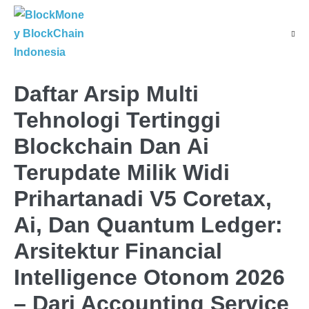
Skip
to
Menu
content
Toggl
Daftar Arsip Multi
Tehnologi Tertinggi
Blockchain Dan Ai
Terupdate Milik Widi
Prihartanadi V5 Coretax,
Ai, Dan Quantum Ledger:
Arsitektur Financial
Intelligence Otonom 2026
– Dari Accounting Service