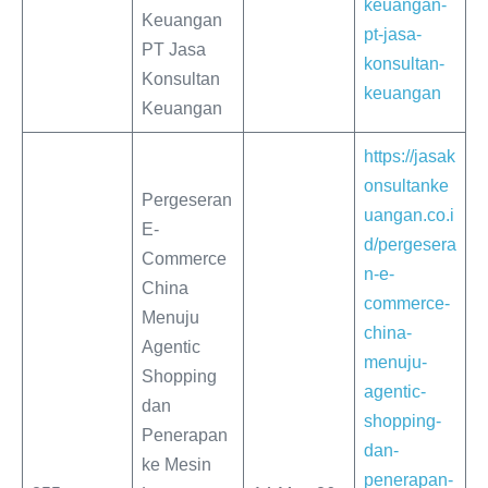
keuangan-
Keuangan
pt-jasa-
PT Jasa
konsultan-
Konsultan
keuangan
Keuangan
https://jasak
onsultanke
Pergeseran
uangan.co.i
E-
d/pergesera
Commerce
n-e-
China
commerce-
Menuju
china-
Agentic
menuju-
Shopping
agentic-
dan
shopping-
Penerapan
dan-
ke Mesin
penerapan-