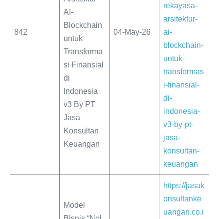
rekayasa-
AI-
arsitektur-
Blockchain
842
04-May-26
ai-
untuk
blockchain-
Transforma
untuk-
si Finansial
transformas
di
i-finansial-
Indonesia
di-
v3 By PT
indonesia-
Jasa
v3-by-pt-
Konsultan
jasa-
Keuangan
konsultan-
keuangan
https://jasak
onsultanke
Model
uangan.co.i
Bisnis “Nol