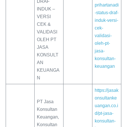
DRAF
prihartanadi
INDUK –
-status-draf-
VERSI
induk-versi-
CEK &
cek-
VALIDASI
validasi-
OLEH PT
oleh-pt-
JASA
jasa-
KONSULT
konsultan-
AN
keuangan
KEUANGA
N
https://jasak
onsultanke
PT Jasa
uangan.co.i
Konsultan
d/pt-jasa-
Keuangan,
konsultan-
Konsultan