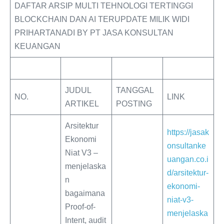
DAFTAR ARSIP MULTI TEHNOLOGI TERTINGGI
BLOCKCHAIN DAN AI TERUPDATE MILIK WIDI
PRIHARTANADI BY PT JASA KONSULTAN
KEUANGAN
JUDUL
TANGGAL
NO.
LINK
ARTIKEL
POSTING
Arsitektur
https://jasak
Ekonomi
onsultanke
Niat V3 –
uangan.co.i
menjelaska
d/arsitektur-
n
ekonomi-
bagaimana
niat-v3-
Proof-of-
menjelaska
Intent, audit