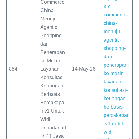
Commerce
n-e-
China
commerce-
Menuju
china-
Agentic
menuju-
Shopping
agentic-
dan
shopping-
Penerapan
dan-
ke Mesin
penerapan-
854
Layanan
14-May-26
ke-mesin-
Konsultasi
layanan-
Keuangan
konsultasi-
Berbasis
keuangan-
Percakapa
berbasis-
n v1 Untuk
percakapan
Widi
-v1-untuk-
Prihartanad
widi-
i / PT Jasa