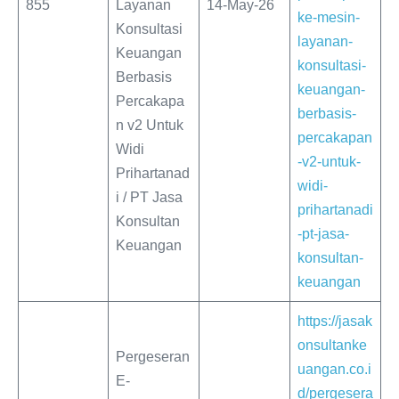
855
Layanan
14-May-26
ke-mesin-
Konsultasi
layanan-
Keuangan
konsultasi-
Berbasis
keuangan-
Percakapa
berbasis-
n v2 Untuk
percakapan
Widi
-v2-untuk-
Prihartanad
widi-
i / PT Jasa
prihartanadi
Konsultan
-pt-jasa-
Keuangan
konsultan-
keuangan
https://jasak
onsultanke
Pergeseran
uangan.co.i
E-
d/pergesera