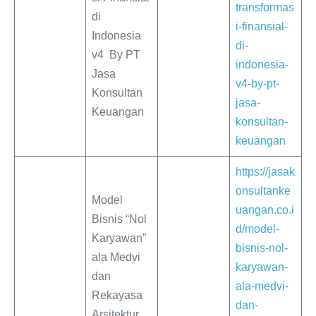
transformas
di
i-finansial-
Indonesia
di-
v4 By PT
indonesia-
Jasa
v4-by-pt-
Konsultan
jasa-
Keuangan
konsultan-
keuangan
https://jasak
onsultanke
Model
uangan.co.i
Bisnis “Nol
d/model-
Karyawan”
bisnis-nol-
ala Medvi
karyawan-
dan
ala-medvi-
Rekayasa
dan-
Arsitektur