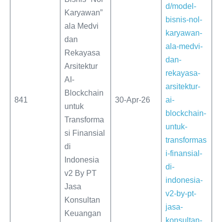
d/model-
Karyawan”
bisnis-nol-
ala Medvi
karyawan-
dan
ala-medvi-
Rekayasa
dan-
Arsitektur
rekayasa-
AI-
arsitektur-
Blockchain
841
30-Apr-26
ai-
untuk
blockchain-
Transforma
untuk-
si Finansial
transformas
di
i-finansial-
Indonesia
di-
v2 By PT
indonesia-
Jasa
v2-by-pt-
Konsultan
jasa-
Keuangan
konsultan-