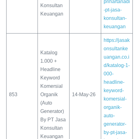
prihartanadi
Konsultan
-pt-jasa-
Keuangan
konsultan-
keuangan
https://jasak
onsultanke
Katalog
uangan.co.i
1.000 +
d/katalog-1-
Headline
000-
Keyword
headline-
Komersial
keyword-
853
Organik
14-May-26
komersial-
(Auto
organik-
Generator)
auto-
By PT Jasa
generator-
Konsultan
by-pt-jasa-
Keuangan