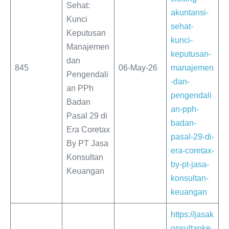
Sehat:
akuntansi-
Kunci
sehat-
Keputusan
kunci-
Manajemen
keputusan-
dan
845
06-May-26
manajemen
Pengendali
-dan-
an PPh
pengendali
Badan
an-pph-
Pasal 29 di
badan-
Era Coretax
pasal-29-di-
By PT Jasa
era-coretax-
Konsultan
by-pt-jasa-
Keuangan
konsultan-
keuangan
https://jasak
onsultanke