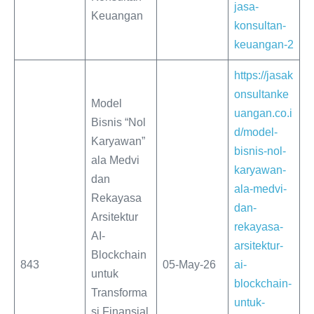
jasa-
Keuangan
konsultan-
keuangan-2
https://jasak
onsultanke
Model
uangan.co.i
Bisnis “Nol
d/model-
Karyawan”
bisnis-nol-
ala Medvi
karyawan-
dan
ala-medvi-
Rekayasa
dan-
Arsitektur
rekayasa-
AI-
arsitektur-
Blockchain
843
05-May-26
ai-
untuk
blockchain-
Transforma
untuk-
si Finansial