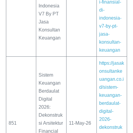
i-finansial-
Indonesia
di-
V7 By PT
indonesia-
Jasa
v7-by-pt-
Konsultan
jasa-
Keuangan
konsultan-
keuangan
https://jasak
onsultanke
Sistem
uangan.co.i
Keuangan
d/sistem-
Berdaulat
keuangan-
Digital
berdaulat-
2026:
digital-
Dekonstruk
2026-
851
si Arsitektur
11-May-26
dekonstruk
Financial