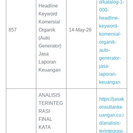
d/katalog-1-
Headline
000-
Keyword
headline-
Komersial
keyword-
857
Organik
14-May-26
komersial-
(Auto
organik-
Generator)
auto-
Jasa
generator-
Laporan
jasa-
Keuangan
laporan-
keuangan
ANALISIS
https://jasak
TERINTEG
onsultanke
RASI
uangan.co.i
FINAL
d/analisis-
KATA
terintegrasi-