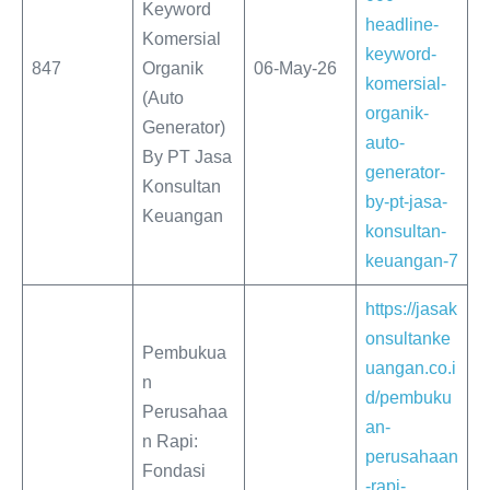
Keyword
headline-
Komersial
keyword-
847
Organik
06-May-26
komersial-
(Auto
organik-
Generator)
auto-
By PT Jasa
generator-
Konsultan
by-pt-jasa-
Keuangan
konsultan-
keuangan-7
https://jasak
onsultanke
Pembukua
uangan.co.i
n
d/pembuku
Perusahaa
an-
n Rapi:
perusahaan
Fondasi
-rapi-