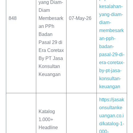
yang Diam-
kesalahan-
Diam
yang-diam-
848
Membesark
07-May-26
diam-
an PPh
membesark
Badan
an-pph-
Pasal 29 di
badan-
Era Coretax
pasal-29-di-
By PT Jasa
era-coretax-
Konsultan
by-pt-jasa-
Keuangan
konsultan-
keuangan
https://jasak
onsultanke
Katalog
uangan.co.i
1.000+
d/katalog-1-
Headline
000-