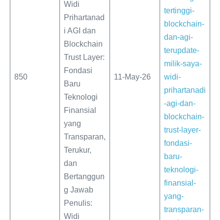
Widi
tertinggi-
Prihartanad
blockchain-
i AGI dan
dan-agi-
Blockchain
terupdate-
Trust Layer:
milik-saya-
Fondasi
850
11-May-26
widi-
Baru
prihartanadi
Teknologi
-agi-dan-
Finansial
blockchain-
yang
trust-layer-
Transparan,
fondasi-
Terukur,
baru-
dan
teknologi-
Bertanggun
finansial-
g Jawab
yang-
Penulis:
transparan-
Widi