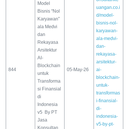
Model
uangan.co.i
Bisnis “Nol
d/model-
Karyawan”
bisnis-nol-
ala Medvi
karyawan-
dan
ala-medvi-
Rekayasa
dan-
Arsitektur
rekayasa-
AI-
arsitektur-
Blockchain
844
05-May-26
ai-
untuk
blockchain-
Transforma
untuk-
si Finansial
transformas
di
i-finansial-
Indonesia
di-
v5 By PT
indonesia-
Jasa
v5-by-pt-
Konsultan