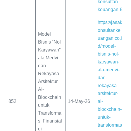
konsultan-
keuangan-8
https://jasak
onsultanke
Model
uangan.co.i
Bisnis “Nol
d/model-
Karyawan”
bisnis-nol-
ala Medvi
karyawan-
dan
ala-medvi-
Rekayasa
dan-
Arsitektur
rekayasa-
AI-
arsitektur-
Blockchain
852
14-May-26
ai-
untuk
blockchain-
Transforma
untuk-
si Finansial
transformas
di