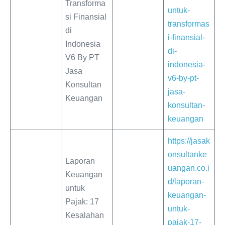
Transforma
untuk-
si Finansial
transformas
di
i-finansial-
Indonesia
di-
V6 By PT
indonesia-
Jasa
v6-by-pt-
Konsultan
jasa-
Keuangan
konsultan-
keuangan
https://jasak
onsultanke
Laporan
uangan.co.i
Keuangan
d/laporan-
untuk
keuangan-
Pajak: 17
untuk-
Kesalahan
pajak-17-