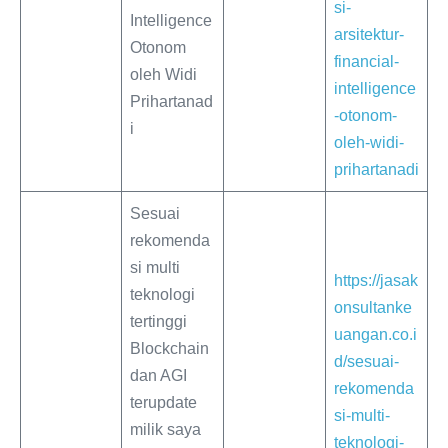
si-
Intelligence
arsitektur-
Otonom
financial-
oleh Widi
intelligence
Prihartanad
-otonom-
i
oleh-widi-
prihartanadi
Sesuai
rekomenda
si multi
https://jasak
teknologi
onsultanke
tertinggi
uangan.co.i
Blockchain
d/sesuai-
dan AGI
rekomenda
terupdate
si-multi-
milik saya
teknologi-