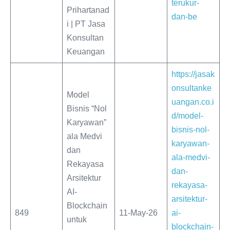
terukur-
Prihartanad
dan-be
i | PT Jasa
Konsultan
Keuangan
https://jasak
onsultanke
Model
uangan.co.i
Bisnis “Nol
d/model-
Karyawan”
bisnis-nol-
ala Medvi
karyawan-
dan
ala-medvi-
Rekayasa
dan-
Arsitektur
rekayasa-
AI-
arsitektur-
Blockchain
849
11-May-26
ai-
untuk
blockchain-