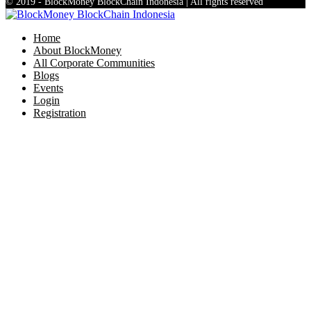
© 2019 - BlockMoney BlockChain Indonesia | All rights reserved
Home
About BlockMoney
All Corporate Communities
Blogs
Events
Login
Registration