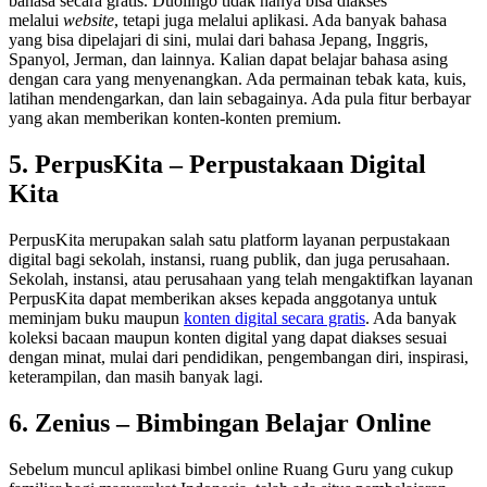
bahasa secara gratis. Duolingo tidak hanya bisa diakses
melalui
website
, tetapi juga melalui aplikasi. Ada banyak bahasa
yang bisa dipelajari di sini, mulai dari bahasa Jepang, Inggris,
Spanyol, Jerman, dan lainnya. Kalian dapat belajar bahasa asing
dengan cara yang menyenangkan. Ada permainan tebak kata, kuis,
latihan mendengarkan, dan lain sebagainya. Ada pula fitur berbayar
yang akan memberikan konten-konten premium.
5. PerpusKita – Perpustakaan Digital
Kita
PerpusKita merupakan salah satu platform layanan perpustakaan
digital bagi sekolah, instansi, ruang publik, dan juga perusahaan.
Sekolah, instansi, atau perusahaan yang telah mengaktifkan layanan
PerpusKita dapat memberikan akses kepada anggotanya untuk
meminjam buku maupun
konten digital secara gratis
. Ada banyak
koleksi bacaan maupun konten digital yang dapat diakses sesuai
dengan minat, mulai dari pendidikan, pengembangan diri, inspirasi,
keterampilan, dan masih banyak lagi.
6. Zenius – Bimbingan Belajar Online
Sebelum muncul aplikasi bimbel online Ruang Guru yang cukup