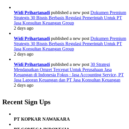
Widi Prihartanadi
published a new post
Dokumen Premium
Strategis 30 Bisnis Berbasis Regulasi Pemerintah Untuk PT
Jasa Konsultan Keuangan Group
2 days ago
Widi Prihartanadi
published a new post
Dokumen Premium
Strategis 30 Bisnis Berbasis Regulasi Pemerintah Untuk PT
Jasa Konsultan Keuangan Group
2 days ago
Widi Prihartanadi
published a new post
30 Strategi
Mendapatkan Omzet Tercepat Untuk Perusahaan Jasa
Keuangan di Indonesia Fokus : Jasa Accounting Service, PT
Jasa Laporan Keuangan dan PT Jasa Konsultan Keuangan
2 days ago
Recent Sign Ups
PT KOPKAR NAWAKARA