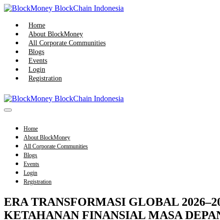
Skip
to
content
Home
About BlockMoney
All Corporate Communities
Blogs
Events
Login
Registration
Menu
Toggle
Home
About BlockMoney
All Corporate Communities
Blogs
Events
Login
Registration
ERA TRANSFORMASI GLOBAL 2026–20
KETAHANAN FINANSIAL MASA DEPA