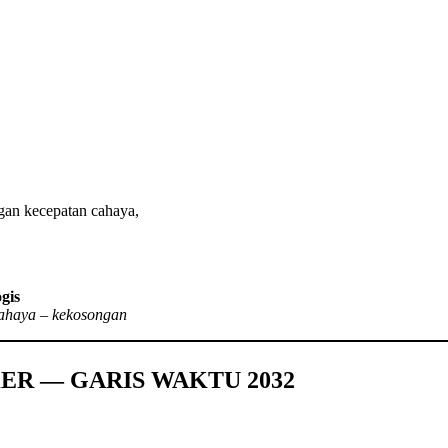
ngan kecepatan cahaya,
ogis
cahaya – kekosongan
ER — GARIS WAKTU 2032