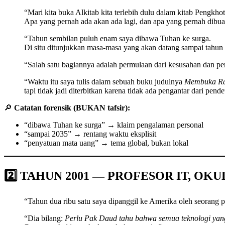
“Mari kita buka Alkitab kita terlebih dulu dalam kitab Pengkho
Apa yang pernah ada akan ada lagi, dan apa yang pernah dibuat
“Tahun sembilan puluh enam saya dibawa Tuhan ke surga.
Di situ ditunjukkan masa-masa yang akan datang sampai tahun d
“Salah satu bagiannya adalah permulaan dari kesusahan dan p
“Waktu itu saya tulis dalam sebuah buku judulnya
Membuka Ra
tapi tidak jadi diterbitkan karena tidak ada pengantar dari pendet
🔎
Catatan forensik (BUKAN tafsir):
“dibawa Tuhan ke surga” → klaim pengalaman personal
“sampai 2035” → rentang waktu eksplisit
“penyatuan mata uang” → tema global, bukan lokal
2️⃣ TAHUN 2001 — PROFESOR IT, OK
“Tahun dua ribu satu saya dipanggil ke Amerika oleh seorang p
“Dia bilang:
Perlu Pak Daud tahu bahwa semua teknologi yang