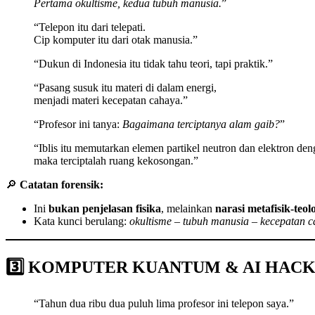
Pertama okultisme, kedua tubuh manusia.
”
“Telepon itu dari telepati.
Cip komputer itu dari otak manusia.”
“Dukun di Indonesia itu tidak tahu teori, tapi praktik.”
“Pasang susuk itu materi di dalam energi,
menjadi materi kecepatan cahaya.”
“Profesor ini tanya:
Bagaimana terciptanya alam gaib?
”
“Iblis itu memutarkan elemen partikel neutron dan elektron de
maka terciptalah ruang kekosongan.”
🔎
Catatan forensik:
Ini
bukan penjelasan fisika
, melainkan
narasi metafisik-teol
Kata kunci berulang:
okultisme – tubuh manusia – kecepatan 
3️⃣ KOMPUTER KUANTUM & AI HACK
“Tahun dua ribu dua puluh lima profesor ini telepon saya.”