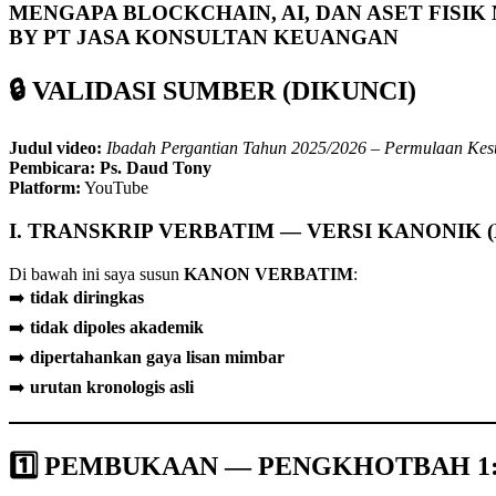
MENGAPA BLOCKCHAIN, AI, DAN ASET FISI
BY PT JASA KONSULTAN KEUANGAN
🔒 VALIDASI SUMBER (DIKUNCI)
Judul video:
Ibadah Pergantian Tahun 2025/2026 – Permulaan Ke
Pembicara:
Ps. Daud Tony
Platform:
YouTube
I. TRANSKRIP VERBATIM — VERSI KANONIK (
Di bawah ini saya susun
KANON VERBATIM
:
➡️
tidak diringkas
➡️
tidak dipoles akademik
➡️
dipertahankan gaya lisan mimbar
➡️
urutan kronologis asli
1️⃣ PEMBUKAAN — PENGKHOTBAH 1: