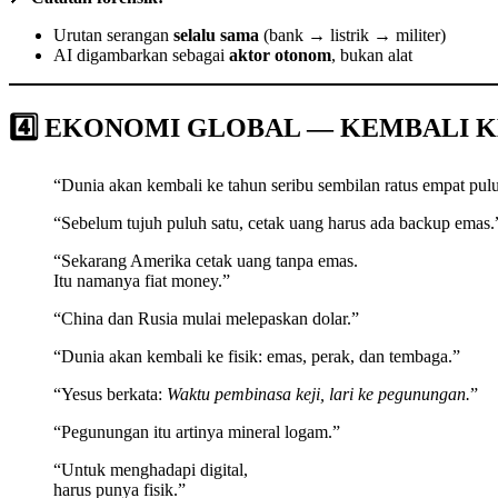
Urutan serangan
selalu sama
(bank → listrik → militer)
AI digambarkan sebagai
aktor otonom
, bukan alat
4️⃣ EKONOMI GLOBAL — KEMBALI KE 
“Dunia akan kembali ke tahun seribu sembilan ratus empat pulu
“Sebelum tujuh puluh satu, cetak uang harus ada backup emas.
“Sekarang Amerika cetak uang tanpa emas.
Itu namanya fiat money.”
“China dan Rusia mulai melepaskan dolar.”
“Dunia akan kembali ke fisik: emas, perak, dan tembaga.”
“Yesus berkata:
Waktu pembinasa keji, lari ke pegunungan.
”
“Pegunungan itu artinya mineral logam.”
“Untuk menghadapi digital,
harus punya fisik.”