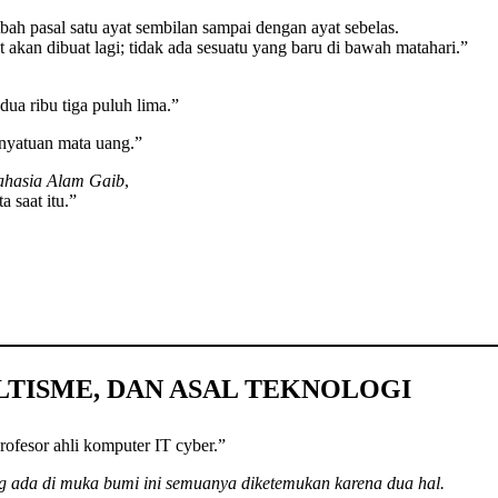
tbah pasal satu ayat sembilan sampai dengan ayat sebelas.
 akan dibuat lagi; tidak ada sesuatu yang baru di bawah matahari.”
ua ribu tiga puluh lima.”
enyatuan mata uang.”
hasia Alam Gaib
,
a saat itu.”
ULTISME, DAN ASAL TEKNOLOGI
rofesor ahli komputer IT cyber.”
 ada di muka bumi ini semuanya diketemukan karena dua hal.