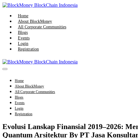
Skip
to
content
Home
About BlockMoney
All Corporate Communities
Blogs
Events
Login
Registration
Menu
Toggle
Home
About BlockMoney
All Corporate Communities
Blogs
Events
Login
Registration
Evolusi Lanskap Finansial 2019–2026: Men
Quantum Arsitektur By PT Jasa Konsult