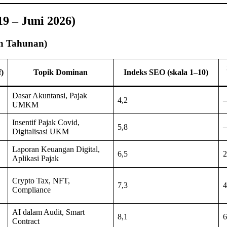
19 – Juni 2026)
an Tahunan)
)
Topik Dominan
Indeks SEO (skala 1–10)
Dasar Akuntansi, Pajak
4,2
–
UMKM
Insentif Pajak Covid,
5,8
–
Digitalisasi UKM
Laporan Keuangan Digital,
6,5
2
Aplikasi Pajak
Crypto Tax, NFT,
7,3
4
Compliance
AI dalam Audit, Smart
8,1
6
Contract