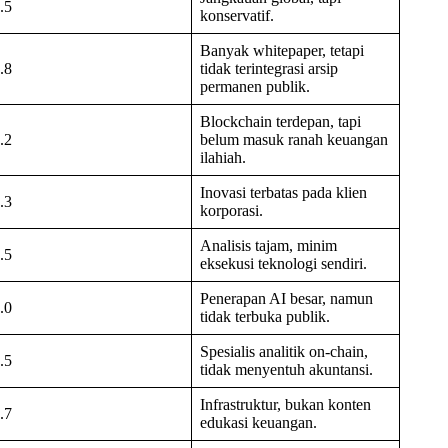
.5
konservatif.
Banyak whitepaper, tetapi
.8
tidak terintegrasi arsip
permanen publik.
Blockchain terdepan, tapi
.2
belum masuk ranah keuangan
ilahiah.
Inovasi terbatas pada klien
.3
korporasi.
Analisis tajam, minim
.5
eksekusi teknologi sendiri.
Penerapan AI besar, namun
.0
tidak terbuka publik.
Spesialis analitik on-chain,
.5
tidak menyentuh akuntansi.
Infrastruktur, bukan konten
.7
edukasi keuangan.