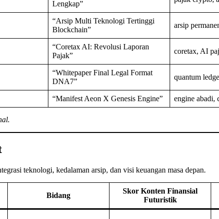
Lengkap”
“Arsip Multi Teknologi Tertinggi
arsip permane
Blockchain”
“Coretax AI: Revolusi Laporan
coretax, AI pa
Pajak”
“Whitepaper Final Legal Format
quantum ledger
DNA7”
“Manifest Aeon X Genesis Engine”
engine abadi,
nal.
t
ntegrasi teknologi, kedalaman arsip, dan visi keuangan masa depan.
Skor Konten Finansial
Bidang
Futuristik