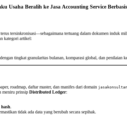
ku Usaha Beralih ke Jasa Accounting Service Berbasi
terus tersinkronisasi—sebagaimana tertuang dalam dokumen induk mil
n kategori artikel:
engan tingkat granularitas bulanan, komparasi global, dan penilaian k
per, roadmap, daftar master, dan manifes dari domain
jasakonsulta
an meniru prinsip
Distributed Ledger
:
n hash
.
astikan tidak ada data yang berubah secara sepihak.