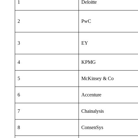
1
Deloitte
2
PwC
3
EY
4
KPMG
5
McKinsey & Co
6
Accenture
7
Chainalysis
8
ConsenSys