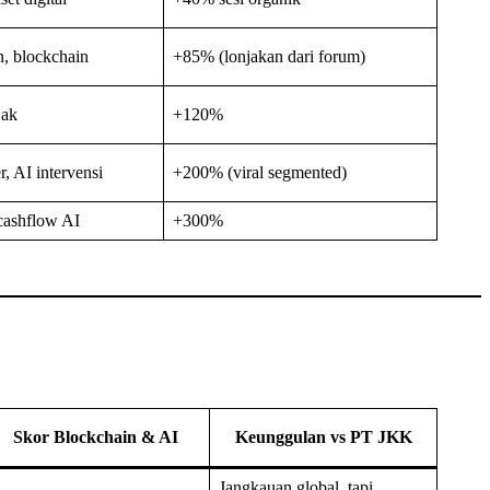
n, blockchain
+85% (lonjakan dari forum)
jak
+120%
, AI intervensi
+200% (viral segmented)
 cashflow AI
+300%
Skor Blockchain & AI
Keunggulan vs PT JKK
Jangkauan global, tapi