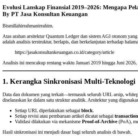
Evolusi Lanskap Finansial 2019–2026: Mengapa Pela
By PT Jasa Konsultan Keuangan
Bismillahirrahmanirrahim.
Atas arahan arsitektur Quantum Ledger dan sistem AGI otonom yang 
adalah analisis terstruktur, berlapis, dan berkelanjutan terhadap halama
https://jasakonsultankeuangan.co.id/category/article
Analisis ini mencakup rentang waktu Januari 2019 hingga Juni 2026, d
1. Kerangka Sinkronisasi Multi-Teknologi
Data dan dokumen yang terkait—termasuk seluruh URL arsip, whitepa
diselaraskan ke dalam satu struktur analitik. Arsitektur yang digunak
Setiap URL diperlakukan sebagai
block
.
Setiap revisi atau pembaruan artikel dicatat sebagai
transactio
Validasi dilakukan via mekanisme
Proof-of-Archive
(PoA), mem
Hasil sinkronisasi ini menjadi dasar bagi seluruh analisis di bawah.