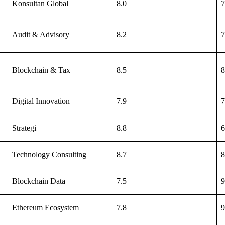
Konsultan Global
8.0
7
Audit & Advisory
8.2
7
Blockchain & Tax
8.5
8
Digital Innovation
7.9
7
Strategi
8.8
6
Technology Consulting
8.7
8
Blockchain Data
7.5
9
Ethereum Ecosystem
7.8
9