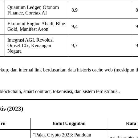
Quantum Ledger, Otonom
8,9
8
Finance, Coretax AI
Ekonomi Engine Abadi, Blue
9,4
9
Gold, Manifest Aeon
Integrasi AGI, Revolusi
Omset 10x, Keuangan
9,7
9
Negara
up, dan internal link berdasarkan data historis cache web (meskipun t
ckchain, smart contract, tokenisasi, dan sistem terdistribusi.
is (2023)
aru
Judul Unggulan
Kata
“Pajak Crypto 2023: Panduan
pajak crypto, a