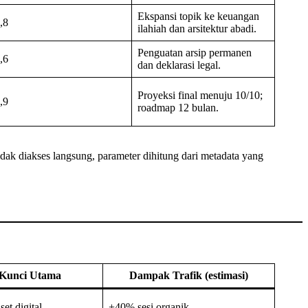
Ekspansi topik ke keuangan
,8
ilahiah dan arsitektur abadi.
Penguatan arsip permanen
,6
dan deklarasi legal.
Proyeksi final menuju 10/10;
,9
roadmap 12 bulan.
idak diakses langsung, parameter dihitung dari metadata yang
 Kunci Utama
Dampak Trafik (estimasi)
set digital
+40% sesi organik