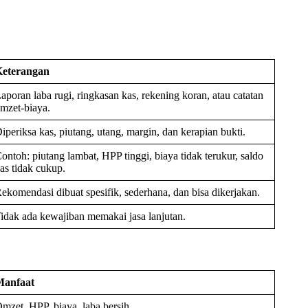
eterangan
aporan laba rugi, ringkasan kas, rekening koran, atau catatan
mzet-biaya.
iperiksa kas, piutang, utang, margin, dan kerapian bukti.
ontoh: piutang lambat, HPP tinggi, biaya tidak terukur, saldo
as tidak cukup.
ekomendasi dibuat spesifik, sederhana, dan bisa dikerjakan.
idak ada kewajiban memakai jasa lanjutan.
Manfaat
mzet, HPP, biaya, laba bersih.