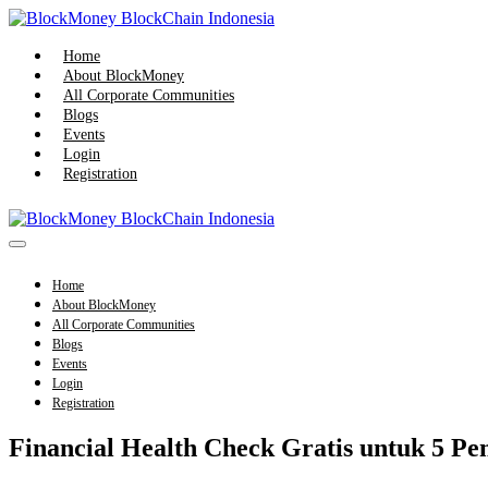
Skip
to
content
Home
About BlockMoney
All Corporate Communities
Blogs
Events
Login
Registration
Menu
Toggle
Home
About BlockMoney
All Corporate Communities
Blogs
Events
Login
Registration
Financial Health Check Gratis untuk 5 P