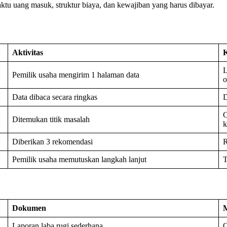
aktu uang masuk, struktur biaya, dan kewajiban yang harus dibayar.
Aktivitas
K
L
Pemilik usaha mengirim 1 halaman data
o
Data dibaca secara ringkas
D
C
Ditemukan titik masalah
k
Diberikan 3 rekomendasi
R
Pemilik usaha memutuskan langkah lanjut
T
Dokumen
Laporan laba rugi sederhana
O