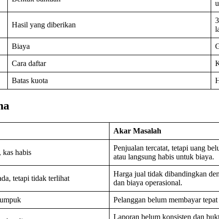
u
3
Hasil yang diberikan
l
Biaya
G
Cara daftar
K
Batas kuota
H
ha
Akar Masalah
Penjualan tercatat, tetapi uang b
 kas habis
atau langsung habis untuk biaya.
Harga jual tidak dibandingkan d
da, tetapi tidak terlihat
dan biaya operasional.
numpuk
Pelanggan belum membayar tepat
Laporan belum konsisten dan bukti