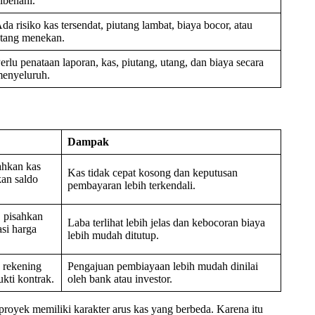
ibenahi.
da risiko kas tersendat, piutang lambat, biaya bocor, atau
tang menekan.
erlu penataan laporan, kas, piutang, utang, dan biaya secara
enyeluruh.
Dampak
ahkan kas
Kas tidak cepat kosong dan keputusan
kan saldo
pembayaran lebih terkendali.
, pisahkan
Laba terlihat lebih jelas dan kebocoran biaya
si harga
lebih mudah ditutup.
, rekening
Pengajuan pembiayaan lebih mudah dinilai
ukti kontrak.
oleh bank atau investor.
 proyek memiliki karakter arus kas yang berbeda. Karena itu