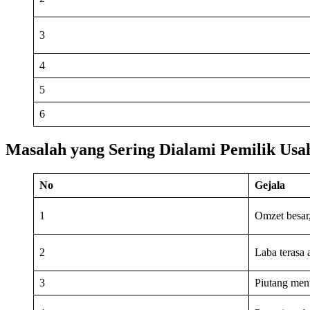
3
4
5
6
Masalah yang Sering Dialami Pemilik Usa
No
Gejala
1
Omzet besar,
2
Laba terasa a
3
Piutang me