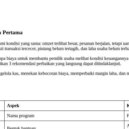
a Pertama
ondisi yang sama: omzet terlihat besar, pesanan berjalan, tetapi uang
transaksi tercecer, piutang belum tertagih, dan laba usaha belum terba
 biaya untuk membantu pemilik usaha melihat kondisi keuangannya sec
ikan 3 rekomendasi perbaikan yang langsung dapat ditindaklanjuti.
engelola kas, menekan kebocoran biaya, memperbaiki margin laba, dan 
Aspek
K
Nama program
F
A
Bentuk bantuan