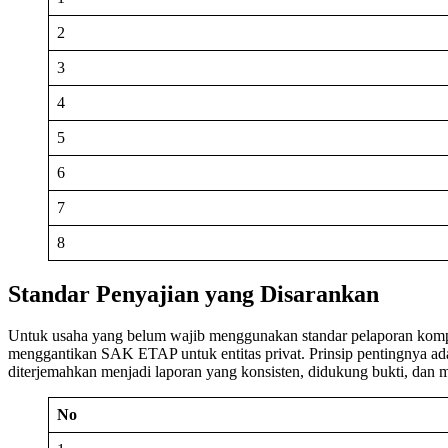
2
3
4
5
6
7
8
Standar Penyajian yang Disarankan
Untuk usaha yang belum wajib menggunakan standar pelaporan kompleks,
menggantikan SAK ETAP untuk entitas privat. Prinsip pentingnya ada
diterjemahkan menjadi laporan yang konsisten, didukung bukti, dan m
No