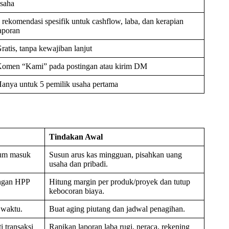
saha
 rekomendasi spesifik untuk cashflow, laba, dan kerapian
aporan
ratis, tanpa kewajiban lanjut
omen “Kami” pada postingan atau kirim DM
anya untuk 5 pemilik usaha pertama
Tindakan Awal
elum masuk
Susun arus kas mingguan, pisahkan uang
usaha dan pribadi.
engan HPP
Hitung margin per produk/proyek dan tutup
kebocoran biaya.
 waktu.
Buat aging piutang dan jadwal penagihan.
 transaksi
Rapikan laporan laba rugi, neraca, rekening