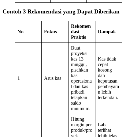
Contoh 3 Rekomendasi yang Dapat Diberikan
Rekomen
No
Fokus
dasi
Dampak
Praktis
Buat
proyeksi
kas 13
Kas tidak
minggu,
cepat
pisahkan
kosong
kas
dan
1
Arus kas
operasiona
keputusan
l dan kas
pembayara
pribadi,
n lebih
tetapkan
terkendali.
saldo
minimum.
Hitung
margin per
Laba
produk/pro
terlihat
yek,
lebih jelas