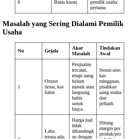
6
Batas kuota
pemilik usaha
pertama
Masalah yang Sering Dialami Pemilik
Usaha
Akar
Tindakan
No
Gejala
Masalah
Awal
Penjualan
tercatat,
Susun arus
tetapi uang
kas
Omzet
belum
mingguan,
1
besar, kas
masuk atau
pisahkan
habis
langsung
uang usaha
habis
dan
untuk
pribadi.
biaya.
Harga jual
Hitung
tidak
margin per
Laba
dibandingk
produk/pro
terasa ada,
an dengan