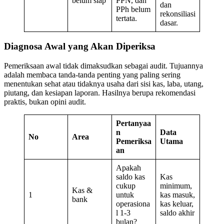
belum siap
PPN, dan
dan
PPh belum
rekonsiliasi
tertata.
dasar.
Diagnosa Awal yang Akan Diperiksa
Pemeriksaan awal tidak dimaksudkan sebagai audit. Tujuannya
adalah membaca tanda-tanda penting yang paling sering
menentukan sehat atau tidaknya usaha dari sisi kas, laba, utang,
piutang, dan kesiapan laporan. Hasilnya berupa rekomendasi
praktis, bukan opini audit.
Pertanyaa
n
Data
No
Area
Pemeriksa
Utama
an
Apakah
saldo kas
Kas
cukup
minimum,
Kas &
1
untuk
kas masuk,
bank
operasiona
kas keluar,
l 1-3
saldo akhir
bulan?