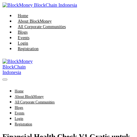
Skip
to
content
Home
About BlockMoney
All Corporate Communities
Blogs
Events
Login
Registration
Menu
Toggle
Home
About BlockMoney
All Corporate Communities
Blogs
Events
Login
Registration
Financial Health Check V1 Gratis untuk