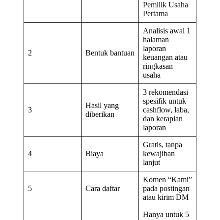
Pemilik Usaha
Pertama
Analisis awal 1
halaman
laporan
2
Bentuk bantuan
keuangan atau
ringkasan
usaha
3 rekomendasi
spesifik untuk
Hasil yang
3
cashflow, laba,
diberikan
dan kerapian
laporan
Gratis, tanpa
4
Biaya
kewajiban
lanjut
Komen “Kami”
5
Cara daftar
pada postingan
atau kirim DM
Hanya untuk 5