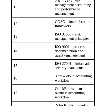
AICPA & CIMA –
management accounting
11
and performance
management
COSO – internal control
12
framework
ISO 31000 – risk
13
management principles
ISO 9001 – process
14
documentation and
quality management
ISO 27001 – information
15
security management
Xero – cloud accounting
16
workflow
QuickBooks – small
17
business accounting
workflow
Zoho Books – invoice