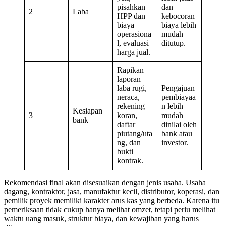
pisahkan
dan
2
Laba
HPP dan
kebocoran
biaya
biaya lebih
operasiona
mudah
l, evaluasi
ditutup.
harga jual.
Rapikan
laporan
laba rugi,
Pengajuan
neraca,
pembiayaa
rekening
n lebih
Kesiapan
3
koran,
mudah
bank
daftar
dinilai oleh
piutang/uta
bank atau
ng, dan
investor.
bukti
kontrak.
Rekomendasi final akan disesuaikan dengan jenis usaha. Usaha
dagang, kontraktor, jasa, manufaktur kecil, distributor, koperasi, dan
pemilik proyek memiliki karakter arus kas yang berbeda. Karena itu
pemeriksaan tidak cukup hanya melihat omzet, tetapi perlu melihat
waktu uang masuk, struktur biaya, dan kewajiban yang harus