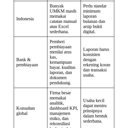
Banyak
Perlu standar
UMKM masih
minimum
memakai
laporan
Indonesia
catatan manual
bulanan dan
atau Excel
arsip bukti
sederhana.
digital.
Pemberi
pembiayaan
Laporan harus
menilai arus
konsisten
kas,
Bank &
dengan
kemampuan
pembiayaan
rekening koran
bayar, kualitas
dan transaksi
laporan, dan
usaha.
dokumen
pendukung.
Firma besar
memakai
Usaha kecil
analitik,
dapat meniru
Konsultan
dashboard KPI,
prinsipnya
global
manajemen
dalam bentuk
risiko, dan
sederhana.
rekonsiliasi