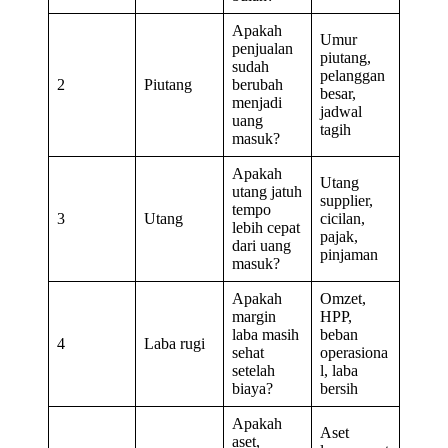
Apakah
Umur
penjualan
piutang,
sudah
pelanggan
2
Piutang
berubah
besar,
menjadi
jadwal
uang
tagih
masuk?
Apakah
Utang
utang jatuh
supplier,
tempo
3
Utang
cicilan,
lebih cepat
pajak,
dari uang
pinjaman
masuk?
Apakah
Omzet,
margin
HPP,
laba masih
beban
4
Laba rugi
sehat
operasiona
setelah
l, laba
biaya?
bersih
Apakah
Aset
aset,