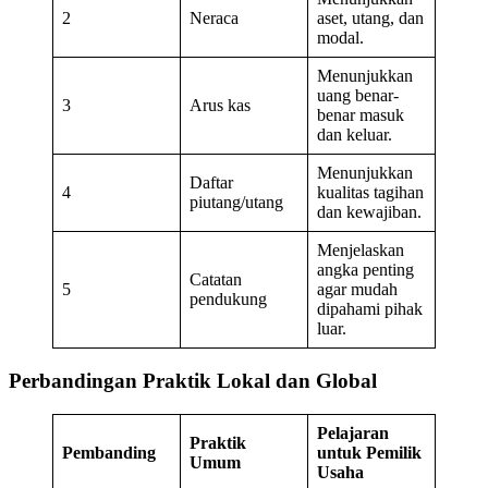
2
Neraca
aset, utang, dan
modal.
Menunjukkan
uang benar-
3
Arus kas
benar masuk
dan keluar.
Menunjukkan
Daftar
4
kualitas tagihan
piutang/utang
dan kewajiban.
Menjelaskan
angka penting
Catatan
5
agar mudah
pendukung
dipahami pihak
luar.
Perbandingan Praktik Lokal dan Global
Pelajaran
Praktik
Pembanding
untuk Pemilik
Umum
Usaha