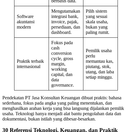
berbasis data.
Mengutamakan
Pilih sistem
Software
integrasi bank,
yang sesuai
akuntansi
invoice, pajak,
skala usaha,
modern
persediaan, dan
bukan yang
dashboard.
paling rumit.
Fokus pada
cash
Pemilik usaha
conversion
perlu
cycle, gross
Praktik terbaik
memantau kas,
margin,
internasional
piutang, stok,
working
utang, dan laba
capital, dan
setiap minggu.
data
governance.
Pendekatan PT Jasa Konsultan Keuangan dibuat praktis: bahasa
sederhana, fokus pada angka yang paling menentukan, dan
menghasilkan arahan kerja yang bisa langsung dijalankan pemilik
usaha. Teknologi hanya menjadi alat bantu pengolahan data dan
dokumentasi, bukan istilah yang dibesar-besarkan.
30 Referensi Teknologi, Keuangan, dan Praktik