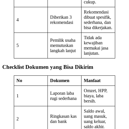
cukup.
Rekomendasi
Diberikan 3
dibuat spesifik,
4
rekomendasi
sederhana, dan
bisa dikerjakan.
Tidak ada
Pemilik usaha
kewajiban
5
memutuskan
memakai jasa
langkah lanjut
lanjutan.
Checklist Dokumen yang Bisa Dikirim
No
Dokumen
Manfaat
Omzet, HPP,
Laporan laba
1
biaya, laba
rugi sederhana
bersih.
Saldo awal,
Ringkasan kas
uang masuk,
2
dan bank
uang keluar,
saldo akhir.