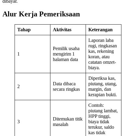
dibayar.
Alur Kerja Pemeriksaan
Tahap
Aktivitas
Keterangan
Laporan laba
rugi, ringkasan
Pemilik usaha
kas, rekening
1
mengirim 1
koran, atau
halaman data
catatan omzet-
biaya.
Diperiksa kas,
Data dibaca
piutang, utang,
2
secara ringkas
margin, dan
kerapian bukti.
Contoh:
piutang lambat,
HPP tinggi,
Ditemukan titik
3
biaya tidak
masalah
terukur, saldo
kas tidak