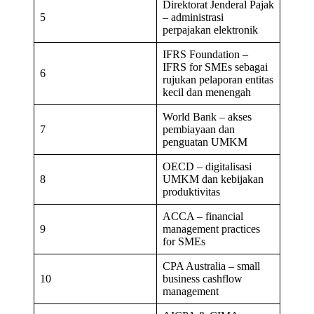
Direktorat Jenderal Pajak
5
– administrasi
perpajakan elektronik
IFRS Foundation –
IFRS for SMEs sebagai
6
rujukan pelaporan entitas
kecil dan menengah
World Bank – akses
7
pembiayaan dan
penguatan UMKM
OECD – digitalisasi
8
UMKM dan kebijakan
produktivitas
ACCA – financial
9
management practices
for SMEs
CPA Australia – small
10
business cashflow
management