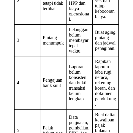
2
yek dan
tetapi tidak
HPP dan
tutup
terlihat
biaya
kebocoran
operasiona
biaya.
l.
Pelanggan
Buat aging
belum
Piutang
piutang
3
membayar
menumpuk
dan jadwal
tepat
penagihan.
waktu.
Rapikan
Laporan
laporan
belum
laba rugi,
konsisten
neraca,
Pengajuan
4
dan bukti
rekening
bank sulit
transaksi
koran, dan
belum
dokumen
lengkap.
pendukung
.
Buat daftar
Data
kewajiban
penjualan,
pajak
Pajak
pembelian,
5
bulanan