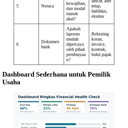
lancar, aset
kewajiban,
5
Neraca
tetap,
dan modal
liabilitas,
masuk
ekuitas
akal?
Apakah
laporan
Rekening
mudah
koran,
Dokumen
6
dipercaya
invoice,
bank
oleh pihak
kontrak,
pembiayaa
bukti pajak
n?
Dashboard Sederhana untuk Pemilik
Usaha