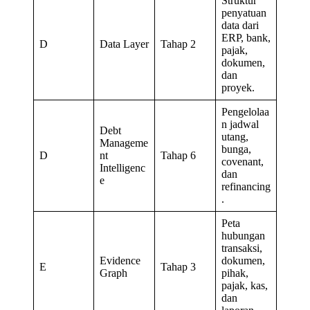
Struktur
penyatuan
data dari
ERP, bank,
D
Data Layer
Tahap 2
pajak,
dokumen,
dan
proyek.
Pengelolaa
n jadwal
Debt
utang,
Manageme
bunga,
D
nt
Tahap 6
covenant,
Intelligenc
dan
e
refinancing
.
Peta
hubungan
transaksi,
Evidence
dokumen,
E
Tahap 3
Graph
pihak,
pajak, kas,
dan