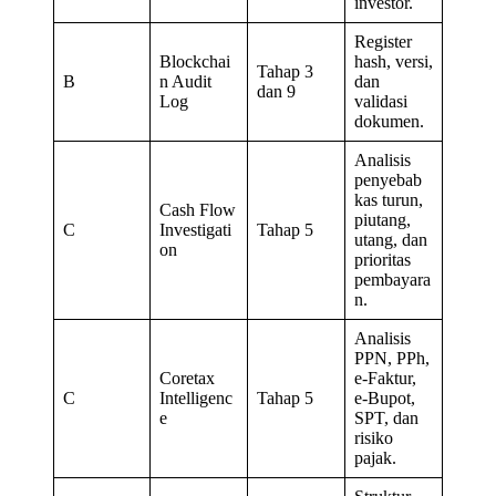
investor.
Register
Blockchai
hash, versi,
Tahap 3
B
n Audit
dan
dan 9
Log
validasi
dokumen.
Analisis
penyebab
kas turun,
Cash Flow
piutang,
C
Investigati
Tahap 5
utang, dan
on
prioritas
pembayara
n.
Analisis
PPN, PPh,
Coretax
e-Faktur,
C
Intelligenc
Tahap 5
e-Bupot,
e
SPT, dan
risiko
pajak.