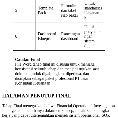
Untuk
Formulir
Template
standarisas
5
dan tabel
Pack
i layanan
siap pakai
klien
Untuk
pengemba
Dashboard
Rancangan
6
ngan
Blueprint
dashboard
sistem
digital
Catatan Final
File Word tahap final ini disusun untuk menjaga
konsistensi seluruh tahap dan menjadi rujukan saat
dokumen induk digabungkan, diperiksa, dan
disiapkan sebagai paket profesional PT Jasa
Konsultan Keuangan.
HALAMAN PENUTUP FINAL
Tahap Final menegaskan bahwa Financial Operational Investigation
Intelligence bukan hanya dokumen konsep, melainkan kerangka
kerja yang dapat diterjemahkan menjadi sistem operasional, SOP,