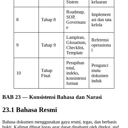
Sistem
keluaran
Roadmap,
Implement
SOP,
8
Tahap 8
asi dan tata
Governanc
kelola
e
Lampiran,
Referensi
Glosarium,
9
Tahap 9
operasiona
Checklist,
l
Template
Perapihan
Pengunci
total,
Tahap
mutu
10
indeks,
Final
dokumen
konsistensi
induk
format
BAB 23 — Konsistensi Bahasa dan Narasi
23.1 Bahasa Resmi
Bahasa dokumen menggunakan gaya resmi, tegas, dan berbasis
bukti. Kalimat dibuat lugas agar dapat dipahami oleh direksi, staf