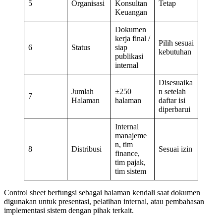
5
Organisasi
Konsultan
Tetap
Keuangan
Dokumen
kerja final /
Pilih sesuai
6
Status
siap
kebutuhan
publikasi
internal
Disesuaika
Jumlah
±250
n setelah
7
Halaman
halaman
daftar isi
diperbarui
Internal
manajeme
n, tim
8
Distribusi
Sesuai izin
finance,
tim pajak,
tim sistem
Control sheet berfungsi sebagai halaman kendali saat dokumen
digunakan untuk presentasi, pelatihan internal, atau pembahasan
implementasi sistem dengan pihak terkait.