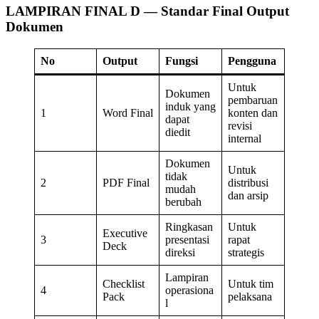
LAMPIRAN FINAL D — Standar Final Output
Dokumen
No
Output
Fungsi
Pengguna
Untuk
Dokumen
pembaruan
induk yang
1
Word Final
konten dan
dapat
revisi
diedit
internal
Dokumen
Untuk
tidak
2
PDF Final
distribusi
mudah
dan arsip
berubah
Ringkasan
Untuk
Executive
3
presentasi
rapat
Deck
direksi
strategis
Lampiran
Checklist
Untuk tim
4
operasiona
Pack
pelaksana
l