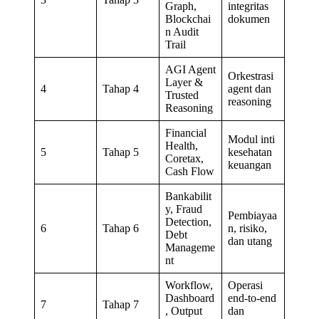
Graph,
integritas
Blockchai
dokumen
n Audit
Trail
AGI Agent
Orkestrasi
Layer &
4
Tahap 4
agent dan
Trusted
reasoning
Reasoning
Financial
Modul inti
Health,
5
Tahap 5
kesehatan
Coretax,
keuangan
Cash Flow
Bankabilit
y, Fraud
Pembiayaa
Detection,
6
Tahap 6
n, risiko,
Debt
dan utang
Manageme
nt
Workflow,
Operasi
Dashboard
end-to-end
7
Tahap 7
, Output
dan