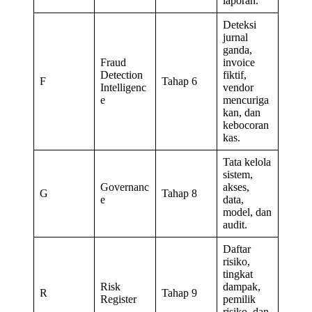
laporan.
Deteksi
jurnal
ganda,
Fraud
invoice
Detection
fiktif,
F
Tahap 6
Intelligenc
vendor
e
mencuriga
kan, dan
kebocoran
kas.
Tata kelola
sistem,
Governanc
akses,
G
Tahap 8
e
data,
model, dan
audit.
Daftar
risiko,
tingkat
Risk
dampak,
R
Tahap 9
Register
pemilik
risiko, dan