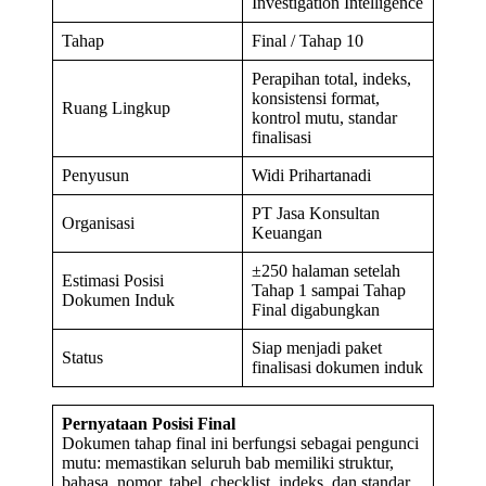
Investigation Intelligence
Tahap
Final / Tahap 10
Perapihan total, indeks,
konsistensi format,
Ruang Lingkup
kontrol mutu, standar
finalisasi
Penyusun
Widi Prihartanadi
PT Jasa Konsultan
Organisasi
Keuangan
±250 halaman setelah
Estimasi Posisi
Tahap 1 sampai Tahap
Dokumen Induk
Final digabungkan
Siap menjadi paket
Status
finalisasi dokumen induk
Pernyataan Posisi Final
Dokumen tahap final ini berfungsi sebagai pengunci
mutu: memastikan seluruh bab memiliki struktur,
bahasa, nomor, tabel, checklist, indeks, dan standar