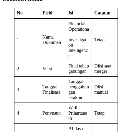
No
Field
Isi
Catatan
Financial
Operationa
l
Nama
1
Investigati
Tetap
Dokumen
on
Intelligenc
e
Final tahap
Diisi saat
2
Versi
gabungan
merger
Tanggal
Tanggal
penggabun
Diisi
3
Finalisasi
gan
manual
terakhir
Widi
4
Penyusun
Prihartana
Tetap
di
PT Jasa