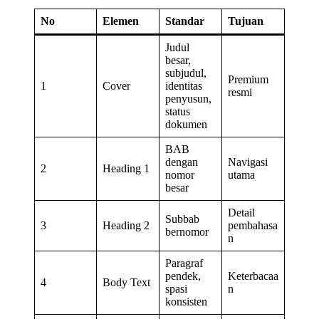
No
Elemen
Standar
Tujuan
Judul
besar,
subjudul,
Premium
1
Cover
identitas
resmi
penyusun,
status
dokumen
BAB
dengan
Navigasi
2
Heading 1
nomor
utama
besar
Detail
Subbab
3
Heading 2
pembahasa
bernomor
n
Paragraf
pendek,
Keterbacaa
4
Body Text
spasi
n
konsisten