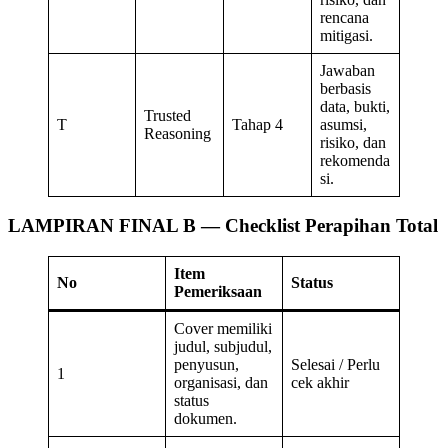
rencana
mitigasi.
Jawaban
berbasis
data, bukti,
Trusted
T
Tahap 4
asumsi,
Reasoning
risiko, dan
rekomenda
si.
LAMPIRAN FINAL B — Checklist Perapihan Total
Item
No
Status
Pemeriksaan
Cover memiliki
judul, subjudul,
penyusun,
Selesai / Perlu
1
organisasi, dan
cek akhir
status
dokumen.