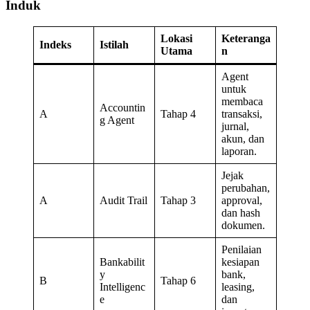
Induk
Lokasi
Keteranga
Indeks
Istilah
Utama
n
Agent
untuk
membaca
Accountin
A
Tahap 4
transaksi,
g Agent
jurnal,
akun, dan
laporan.
Jejak
perubahan,
A
Audit Trail
Tahap 3
approval,
dan hash
dokumen.
Penilaian
Bankabilit
kesiapan
y
bank,
B
Tahap 6
Intelligenc
leasing,
e
dan