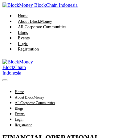
Skip
to
content
Home
About BlockMoney
All Corporate Communities
Blogs
Events
Login
Registration
Menu
Toggle
Home
About BlockMoney
All Corporate Communities
Blogs
Events
Login
Registration
FINANCIAL OPERATIONAL