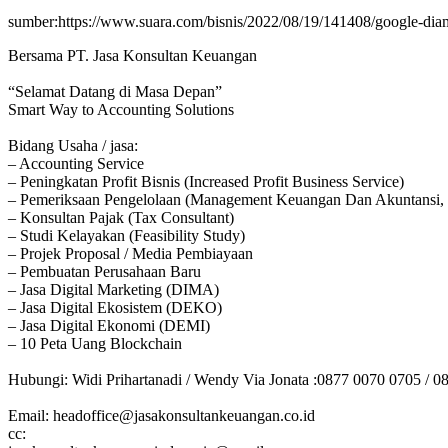
sumber:https://www.suara.com/bisnis/2022/08/19/141408/google-diam-
Bersama PT. Jasa Konsultan Keuangan
“Selamat Datang di Masa Depan”
Smart Way to Accounting Solutions
Bidang Usaha / jasa:
– Accounting Service
– Peningkatan Profit Bisnis (Increased Profit Business Service)
– Pemeriksaan Pengelolaan (Management Keuangan Dan Akuntansi, 
– Konsultan Pajak (Tax Consultant)
– Studi Kelayakan (Feasibility Study)
– Projek Proposal / Media Pembiayaan
– Pembuatan Perusahaan Baru
– Jasa Digital Marketing (DIMA)
– Jasa Digital Ekosistem (DEKO)
– Jasa Digital Ekonomi (DEMI)
– 10 Peta Uang Blockchain
Hubungi: Widi Prihartanadi / Wendy Via Jonata :0877 0070 0705 / 0
Email: headoffice@jasakonsultankeuangan.co.id
cc: