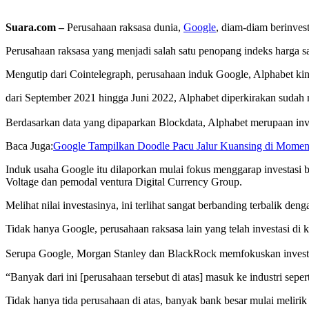
Suara.com –
Perusahaan raksasa dunia,
Google
, diam-diam berinves
Perusahaan raksasa yang menjadi salah satu penopang indeks harga s
Mengutip dari Cointelegraph, perusahaan induk Google, Alphabet kini 
dari September 2021 hingga Juni 2022, Alphabet diperkirakan sudah me
Berdasarkan data yang dipaparkan Blockdata, Alphabet merupaan inve
Baca Juga:
Google Tampilkan Doodle Pacu Jalur Kuansing di Mome
Induk usaha Google itu dilaporkan mulai fokus menggarap investasi 
Voltage dan pemodal ventura Digital Currency Group.
Melihat nilai investasinya, ini terlihat sangat berbanding terbalik de
Tidak hanya Google, perusahaan raksasa lain yang telah investasi di 
Serupa Google, Morgan Stanley dan BlackRock memfokuskan investasi
“Banyak dari ini [perusahaan tersebut di atas] masuk ke industri sepe
Tidak hanya tida perusahaan di atas, banyak bank besar mulai melir