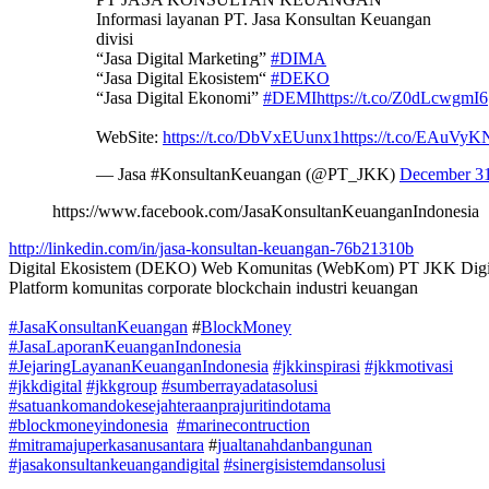
Informasi layanan PT. Jasa Konsultan Keuangan
divisi
“Jasa Digital Marketing”
#DIMA
“Jasa Digital Ekosistem“
#DEKO
“Jasa Digital Ekonomi”
#DEMI
https://t.co/Z0dLcwgmI6
WebSite:
https://t.co/DbVxEUunx1
https://t.co/EAuVy
— Jasa #KonsultanKeuangan (@PT_JKK)
December 31
https://www.facebook.com/JasaKonsultanKeuanganIndonesia
http://linkedin.com/in/jasa-konsultan-keuangan-76b21310b
Digital Ekosistem (DEKO) Web Komunitas (WebKom) PT JKK Digit
Platform komunitas corporate blockchain industri keuangan
#JasaKonsultanKeuangan
#
BlockMoney
#JasaLaporanKeuanganIndonesia
#JejaringLayananKeuanganIndonesia
#jkkinspirasi
#jkkmotivasi
#jkkdigital
#jkkgroup
#sumberrayadatasolusi
#satuankomandokesejahteraanprajuritindotama
#blockmoneyindonesia
#marinecontruction
#mitramajuperkasanusantara
#
jualtanahdanbangunan
#jasakonsultankeuangandigital
#sinergisistemdansolusi