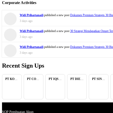
Corporate Activities
Widi Prihartanadi
published a new post
Dokumen Premium Strategis 30 Bis
3 days ago
Widi Prihartanadi
published a new post
30 Strategi Mendapatkan Omzet Ter
3 days ago
Widi Prihartanadi
published a new post
Dokumen Premium Strategis 30 Bis
3 days ago
Recent Sign Ups
PT KOPKAR NAWAKARA
PT COMECA INDONESIA
PT IQSA FAJAR INDONESIA
PT DIENZEE PERKASA ABADI
PT SINAR PACIFIC ENERGY
SOP Pembuatan Akun