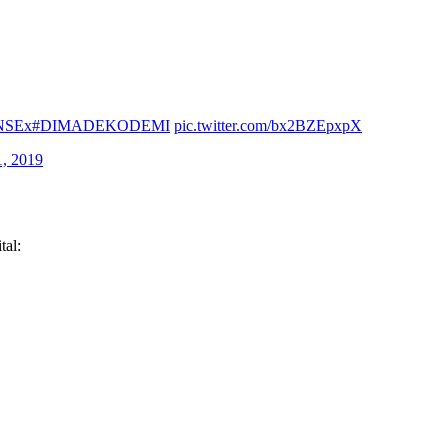
KNSEx
#DIMADEKODEMI
pic.twitter.com/bx2BZEpxpX
, 2019
al: