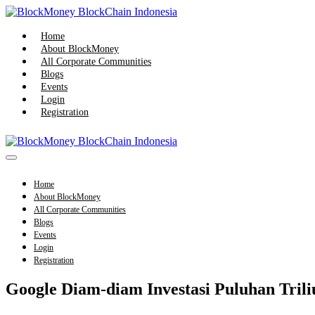
Skip
to
content
Home
About BlockMoney
All Corporate Communities
Blogs
Events
Login
Registration
Menu
Toggle
Home
About BlockMoney
All Corporate Communities
Blogs
Events
Login
Registration
Google Diam-diam Investasi Puluhan Trili