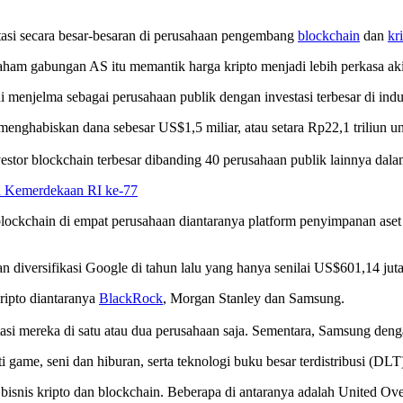
tasi secara besar-besaran di perusahaan pengembang
blockchain
dan
kr
aham gabungan AS itu memantik harga kripto menjadi lebih perkasa aki
menjelma sebagai perusahaan publik dengan investasi terbesar di indus
nghabiskan dana sebesar US$1,5 miliar, atau setara Rp22,1 triliun unt
stor blockchain terbesar dibanding 40 perusahaan publik lainnya dala
n Kemerdekaan RI ke-77
blockchain di empat perusahaan diantaranya platform penyimpanan ase
ngan diversifikasi Google di tahun lalu yang hanya senilai US$601,14 juta
kripto diantaranya
BlackRock
, Morgan Stanley dan Samsung.
 mereka di satu atau dua perusahaan saja. Sementara, Samsung dengan
rti game, seni dan hiburan, serta teknologi buku besar terdistribusi (
ik bisnis kripto dan blockchain. Beberapa di antaranya adalah Unite