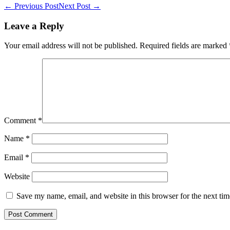
Post
← Previous Post
Next Post →
Navigation
Leave a Reply
Your email address will not be published.
Required fields are marked
Comment
*
Name
*
Email
*
Website
Save my name, email, and website in this browser for the next ti