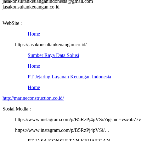
jasakonsultankeuanganindonesia@gmail.com
jasakonsultankeuangan.co.id
WebSite :
Home
https://jasakonsultankeuangan.co.id/
Sumber Raya Data Solusi
Home
PT Jejaring Layanan Keuangan Indonesia
Home
http://marineconstruction.co.id/
Sosial Media :
https://www.instagram.com/p/B5RzPj4pVSi/?igshid=vsx6b77
https://www.instagram.com/p/B5RzPj4pVSi/…
PT JASA KONSULTAN KEUANGAN