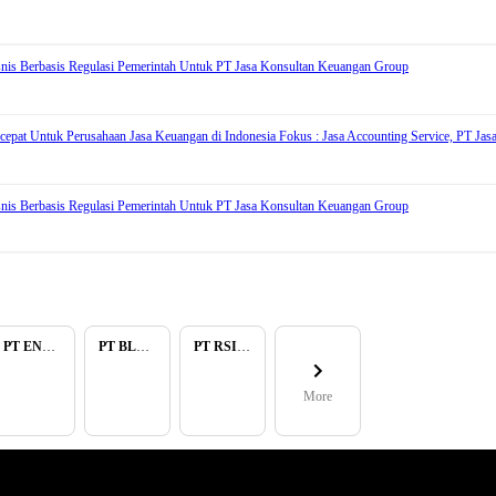
nis Berbasis Regulasi Pemerintah Untuk PT Jasa Konsultan Keuangan Group
cepat Untuk Perusahaan Jasa Keuangan di Indonesia Fokus : Jasa Accounting Service, PT J
nis Berbasis Regulasi Pemerintah Untuk PT Jasa Konsultan Keuangan Group
PT ENAM RATU TAYEB
PT BLUELIGHT CONTINENTAL ABADI
PT RSIA BUNDA ARIF
More