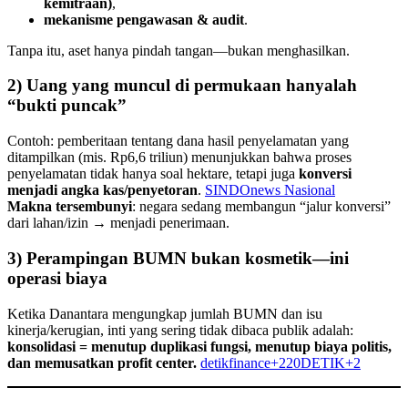
kemitraan)
,
mekanisme pengawasan & audit
.
Tanpa itu, aset hanya pindah tangan—bukan menghasilkan.
2) Uang yang muncul di permukaan hanyalah
“bukti puncak”
Contoh: pemberitaan tentang dana hasil penyelamatan yang
ditampilkan (mis. Rp6,6 triliun) menunjukkan bahwa proses
penyelamatan tidak hanya soal hektare, tetapi juga
konversi
menjadi angka kas/penyetoran
.
SINDOnews Nasional
Makna tersembunyi
: negara sedang membangun “jalur konversi”
dari lahan/izin → menjadi penerimaan.
3) Perampingan BUMN bukan kosmetik—ini
operasi biaya
Ketika Danantara mengungkap jumlah BUMN dan isu
kinerja/kerugian, inti yang sering tidak dibaca publik adalah:
konsolidasi = menutup duplikasi fungsi, menutup biaya politis,
dan memusatkan profit center.
detikfinance+220DETIK+2