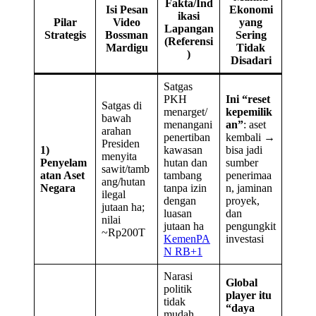
Fakta/Ind
Isi Pesan
Ekonomi
ikasi
Pilar
Video
yang
Lapangan
Strategis
Bossman
Sering
(Referensi
Mardigu
Tidak
)
Disadari
Satgas
PKH
Ini “reset
Satgas di
menarget/
kepemilik
bawah
menangani
an”
: aset
arahan
penertiban
kembali →
Presiden
1)
kawasan
bisa jadi
menyita
Penyelam
hutan dan
sumber
sawit/tamb
atan Aset
tambang
penerimaa
ang/hutan
Negara
tanpa izin
n, jaminan
ilegal
dengan
proyek,
jutaan ha;
luasan
dan
nilai
jutaan ha
pengungkit
~Rp200T
KemenPA
investasi
N RB+1
Narasi
Global
politik
player itu
tidak
“daya
mudah