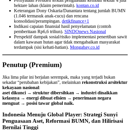
Pernyataan Presiden terkait penguasaan kembali sekitar 4 juta
hektare lahan (klaim pemerintah).
kontan.co.id
Keterangan Dony Oskaria/Danantara tentang jumlah BUMN
(1.046 termasuk anak-cucu) dan rencana
konsolidasi/perampingan.
detikfinance+1
Indikasi capaian finansial hasil penyelamatan (contoh
pemberitaan Rp6,6 triliun).
SINDOnews Nasional
Perspektif dampak sosial/risiko implementasi penertiban sawit
dalam kawasan hutan agar tidak mengabaikan masyarakat
terdampak (sisi kehati-hatian).
Mongabay.co.id
Penutup (Premium)
Jika lima pilar ini berjalan serempak, maka yang terjadi bukan
sekadar “perubahan kebijakan”, melainkan
rekonstruksi arsitektur
kekayaan nasional
:
aset dikunci → struktur dibersihkan → industri dinaikkan
kelasnya → energi dibuat efisien → penerimaan negara
menguat → posisi tawar global naik.
Indonesia Menuju Global Player: Strategi Sunyi
Penguasaan Aset, Reformasi BUMN, dan Hilirisasi
Bernilai Tinggi