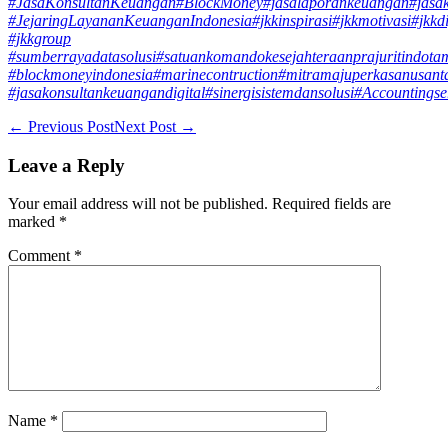
#JasaKonsultanKeuangan
#BlockMoney
#jasalaporankeuangan
#jasa
#JejaringLayananKeuanganIndonesia
#jkkinspirasi
#jkkmotivasi
#jkkdi
#jkkgroup
#sumberrayadatasolusi
#satuankomandokesejahteraanprajuritindota
#blockmoneyindonesia
#marinecontruction
#mitramajuperkasanusant
#jasakonsultankeuangandigital
#sinergisistemdansolusi
#Accountingse
← Previous Post
Next Post →
Leave a Reply
Your email address will not be published.
Required fields are
marked
*
Comment
*
Name
*