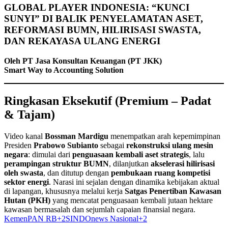
GLOBAL PLAYER INDONESIA: “KUNCI
SUNYI” DI BALIK PENYELAMATAN ASET,
REFORMASI BUMN, HILIRISASI SWASTA,
DAN REKAYASA ULANG ENERGI
Oleh PT Jasa Konsultan Keuangan (PT JKK)
Smart Way to Accounting Solution
Ringkasan Eksekutif (Premium – Padat
& Tajam)
Video kanal
Bossman Mardigu
menempatkan arah kepemimpinan
Presiden
Prabowo Subianto
sebagai
rekonstruksi ulang mesin
negara
: dimulai dari
penguasaan kembali aset strategis
, lalu
perampingan struktur BUMN
, dilanjutkan
akselerasi hilirisasi
oleh swasta
, dan ditutup dengan
pembukaan ruang kompetisi
sektor energi
. Narasi ini sejalan dengan dinamika kebijakan aktual
di lapangan, khususnya melalui kerja
Satgas Penertiban Kawasan
Hutan (PKH)
yang mencatat penguasaan kembali jutaan hektare
kawasan bermasalah dan sejumlah capaian finansial negara.
KemenPAN RB+2SINDOnews Nasional+2