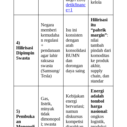
kelola
detikfinanc
e+1
Hilirisasi
Negara
itu
memberi
Isu ini
“pabrik
kemudaha
konsisten
margin”
:
n regulasi
dengan
nilai
4)
+
arah
tambah
Hilirisasi
pendanaan
konsolidasi
pindah dari
Dipimpin
agar lahir
BUMN
komoditas
Swasta
raksasa
dan
ke produk
swasta
dorongan
akhir,
(Samsung/
daya saing
supply
Tesla)
chain, dan
standar
Energi
Kebijakan
adalah
Gas,
energi
tombol
listrik,
bervariasi;
harga
minyak
5)
namun
nasional
:
tidak
Pembuka
diskursus
ongkos
dimonopol
an
kompetisi
logistik,
i; swasta
Monopoli
diarahkan
produksi,