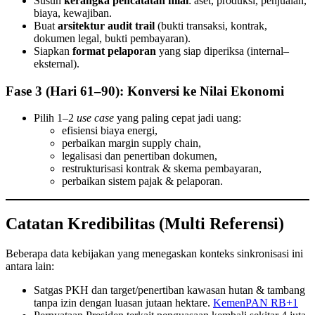
Susun
kerangka pencatatan nilai
: aset, produksi, penjualan,
biaya, kewajiban.
Buat
arsitektur audit trail
(bukti transaksi, kontrak,
dokumen legal, bukti pembayaran).
Siapkan
format pelaporan
yang siap diperiksa (internal–
eksternal).
Fase 3 (Hari 61–90): Konversi ke Nilai Ekonomi
Pilih 1–2
use case
yang paling cepat jadi uang:
efisiensi biaya energi,
perbaikan margin supply chain,
legalisasi dan penertiban dokumen,
restrukturisasi kontrak & skema pembayaran,
perbaikan sistem pajak & pelaporan.
Catatan Kredibilitas (Multi Referensi)
Beberapa data kebijakan yang menegaskan konteks sinkronisasi ini
antara lain:
Satgas PKH dan target/penertiban kawasan hutan & tambang
tanpa izin dengan luasan jutaan hektare.
KemenPAN RB+1