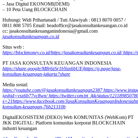
– Jasa Digital EKONOMI(DEMI)
– 10 Peta Uang BLOCKCHAIN
Hubungi: Widi Prihartanadi / Tuti Alawiyah : 0813 8070 0057 /
0811 808 5705 Email: headoffice@jasakonsultankeuangan.co.id
cc: jasakonsultankeuanganindonesia@gmail.com
jasakonsultankeuangan.co.id
Situs web :
https://blockmoney.co.id/
https://jasakonsultankeuangan.co.id/
https:/
PT JASA KONSULTAN KEUANGAN INDONESIA
https://share.google/M8r6zSr1bYax6bUEj
https://g.page/jasa-
konsultan-keuangan-jakarta?share
Media sosial:
https://youtube.com/@jasakonsultankeuangan2387
https://www.ins
igshid=vsx6b77vc8wn/
https://twitter.com/pt_jkk/status/121189850
s=21
https://www.facebook.com/JasaKonsultanKeuanganIndonesia
ht
konsultan-keuangan-76b21310b
DigitalEKOSISTEM (DEKO) Web KOMUNITAS (WebKom) PT
JKK DIGITAL: Platform komunitas korporat BLOCKCHAIN
industri keuangan