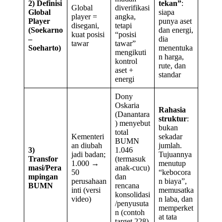
2) Definisi
tekan”
:
Global
diverifikasi
Global
siapa
player =
angka,
Player
punya aset
disegani,
tetapi
(Soekarno
dan energi,
kuat posisi
“posisi
–
dia
tawar
tawar”
Soeharto)
menentuka
mengikuti
n harga,
kontrol
rute, dan
aset +
standar
energi
Dony
Oskaria
Rahasia
(Danantara
struktur
:
) menyebut
bukan
total
Kementeri
sekadar
BUMN
an diubah
jumlah.
3)
1.046
jadi badan;
Tujuannya
Transfor
(termasuk
1.000 →
menutup
masi/Pera
anak-cucu)
50
“kebocora
mpingan
dan
perusahaan
n biaya”,
BUMN
rencana
inti (versi
memusatka
konsolidasi
video)
n laba, dan
/penyusuta
memperket
n (contoh
at tata
target 228)