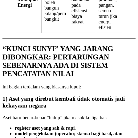
boleh
Energi
pada
pangan,
bangun
efisiensi
semua
kilang/pem
biaya
turun jika
bangkit
rakyat
energi
efisien
“KUNCI SUNYI” YANG JARANG
DIBONGKAR: PERTARUNGAN
SEBENARNYA ADA DI SISTEM
PENCATATAN NILAI
Ini bagian terdalam yang biasanya luput:
1) Aset yang direbut kembali tidak otomatis jadi
kekayaan negara
Aset baru benar-benar “hidup” jika masuk ke tiga hal:
register aset yang sah & rapi
,
model pengelolaan (operator, skema bagi hasil, atau