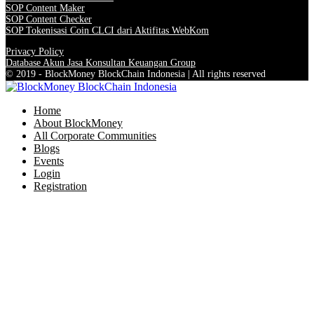
SOP Content Maker
SOP Content Checker
SOP Tokenisasi Coin CLCI dari Aktifitas WebKom
Privacy Policy
Database Akun Jasa Konsultan Keuangan Group
© 2019 - BlockMoney BlockChain Indonesia | All rights reserved
Home
About BlockMoney
All Corporate Communities
Blogs
Events
Login
Registration