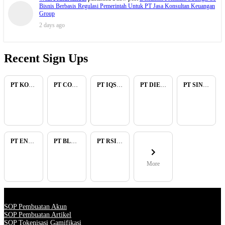
Bisnis Berbasis Regulasi Pemerintah Untuk PT Jasa Konsultan Keuangan
Group
2 days ago
Recent Sign Ups
PT KOPKAR NAWAKARA
PT COMECA INDONESIA
PT IQSA FAJAR INDONESIA
PT DIENZEE PERKASA ABADI
PT SINAR PACIFIC ENERGY
PT ENAM RATU TAYEB
PT BLUELIGHT CONTINENTAL ABADI
PT RSIA BUNDA ARIF
More
SOP Pembuatan Akun
SOP Pembuatan Artikel
SOP Tokenisasi Gamifikasi