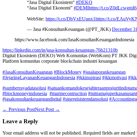
“Jasa Digital Ekosistem“
#DEKO
“Jasa Digital Ekonomi”
#DEMI
https://t.co/Z0dLcwgmI6
WebSite:
https://t.co/DbVxEUunx1
https://t.co/EAuVy
— Jasa #KonsultanKeuangan (@PT_JKK)
December 31
https://www.facebook.com/JasaKonsultanKeuanganIndonesia
https://linkedin.com/in/jasa-konsultan-keuangan-76b21310b
Digital Ekosistem (DEKO) Web Komunitas (WebKom) PT JKK Digit
Platform komunitas corporate blockchain industri keuangan
#JasaKonsultanKeuangan
#BlockMoney
#jasalaporankeuangan
#JejaringLayananKeuanganIndonesia
#jkkinspirasi
#jkkmotivasi
#jkk
#sumberrayadatasolusi
#satuankomandokesejahteraanprajuritindotam
#blockmoneyindonesia
#marinecontruction
#mitramajuperkasanusant
#jasakonsultankeuangandigital
#sinergisistemdansolusi
#Accountingse
Post
← Previous Post
Next Post →
Navigation
Leave a Reply
Your email address will not be published.
Required fields are marked