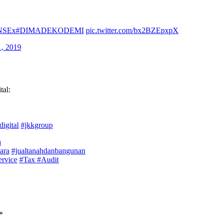
KNSEx
#DIMADEKODEMI
pic.twitter.com/bx2BZEpxpX
, 2019
al:
digital
#jkkgroup
a
ara
#jualtanahdanbangunan
rvice
#Tax
#Audit
*