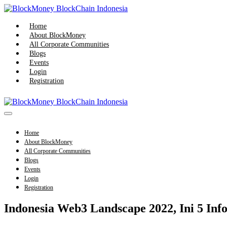
Skip
to
content
Home
About BlockMoney
All Corporate Communities
Blogs
Events
Login
Registration
Menu
Toggle
Home
About BlockMoney
All Corporate Communities
Blogs
Events
Login
Registration
Indonesia Web3 Landscape 2022, Ini 5 Inf