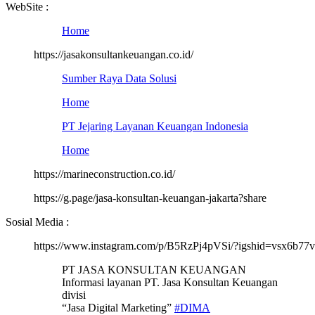
WebSite :
Home
https://jasakonsultankeuangan.co.id/
Sumber Raya Data Solusi
Home
PT Jejaring Layanan Keuangan Indonesia
Home
https://marineconstruction.co.id/
https://g.page/jasa-konsultan-keuangan-jakarta?share
Sosial Media :
https://www.instagram.com/p/B5RzPj4pVSi/?igshid=vsx6b77
PT JASA KONSULTAN KEUANGAN
Informasi layanan PT. Jasa Konsultan Keuangan
divisi
“Jasa Digital Marketing”
#DIMA