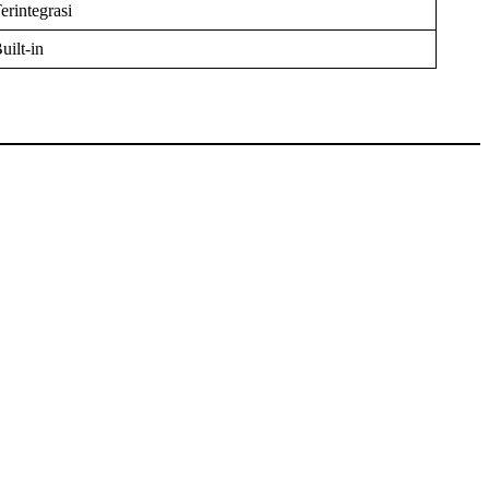
erintegrasi
uilt-in