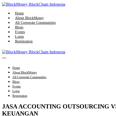
Skip
to
content
Home
About BlockMoney
All Corporate Communities
Blogs
Events
Login
Registration
Menu
Toggle
Home
About BlockMoney
All Corporate Communities
Blogs
Events
Login
Registration
JASA ACCOUNTING OUTSOURCING VS
KEUANGAN