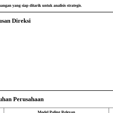
uangan yang siap ditarik untuk analisis strategis
.
san Direksi
uhan Perusahaan
Model Paling Relevan