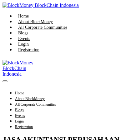
Skip
to
content
Home
About BlockMoney
All Corporate Communities
Blogs
Events
Login
Registration
Menu
Toggle
Home
About BlockMoney
All Corporate Communities
Blogs
Events
Login
Registration
JASA AKUNTANSI PERUSAHAAN