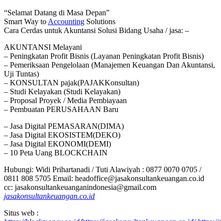
“Selamat Datang di Masa Depan”
Smart Way to
Accounting
Solutions
Cara Cerdas untuk Akuntansi Solusi Bidang Usaha / jasa: –
AKUNTANSI Melayani
– Peningkatan Profit Bisnis (Layanan Peningkatan Profit Bisnis)
– Pemeriksaan Pengelolaan (Manajemen Keuangan Dan Akuntansi,
Uji Tuntas)
– KONSULTAN pajak(PAJAKKonsultan)
– Studi Kelayakan (Studi Kelayakan)
– Proposal Proyek / Media Pembiayaan
– Pembuatan PERUSAHAAN Baru
– Jasa Digital PEMASARAN(DIMA)
– Jasa Digital EKOSISTEM(DEKO)
– Jasa Digital EKONOMI(DEMI)
– 10 Peta Uang BLOCKCHAIN
Hubungi: Widi Prihartanadi / Tuti Alawiyah : 0877 0070 0705 /
0811 808 5705 Email: headoffice@jasakonsultankeuangan.co.id
cc: jasakonsultankeuanganindonesia@gmail.com
jasakonsultankeuangan.co.id
Situs web :