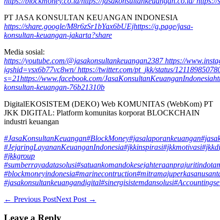
https://blockmoney.co.id/
https://jasakonsultankeuangan.co.id/
https:/
PT JASA KONSULTAN KEUANGAN INDONESIA
https://share.google/M8r6zSr1bYax6bUEj
https://g.page/jasa-
konsultan-keuangan-jakarta?share
Media sosial:
https://youtube.com/@jasakonsultankeuangan2387
https://www.ins
igshid=vsx6b77vc8wn/
https://twitter.com/pt_jkk/status/121189850
s=21
https://www.facebook.com/JasaKonsultanKeuanganIndonesia
ht
konsultan-keuangan-76b21310b
DigitalEKOSISTEM (DEKO) Web KOMUNITAS (WebKom) PT
JKK DIGITAL: Platform komunitas korporat BLOCKCHAIN
industri keuangan
#JasaKonsultanKeuangan
#BlockMoney
#jasalaporankeuangan
#jasa
#JejaringLayananKeuanganIndonesia
#jkkinspirasi
#jkkmotivasi
#jkkdi
#jkkgroup
#sumberrayadatasolusi
#satuankomandokesejahteraanprajuritindota
#blockmoneyindonesia
#marinecontruction
#mitramajuperkasanusant
#jasakonsultankeuangandigital
#sinergisistemdansolusi
#Accountingse
Post
← Previous Post
Next Post →
Navigation
Leave a Reply