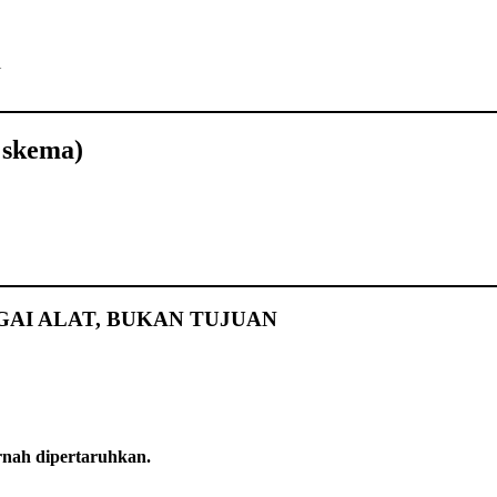
i
skema)
GAI ALAT, BUKAN TUJUAN
rnah dipertaruhkan.