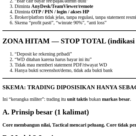
“Biar cair bayar fee/pajak/admin dulu”
Diminta
AnyDesk/TeamViewer/remote
Diminta
OTP / PIN / login / akses HP
Broker/platfom tidak jelas, tanpa regulasi, tanpa statement resm
Skema “profit pasti”, “winrate 90%”, “anti loss”
ZONA HITAM — STOP TOTAL (indikasi 
“Deposit ke rekening pribadi”
“WD ditahan karena harus bayar ini itu”
Tidak mau memberi statement PDF/riwayat WD
Hanya bukti screenshot/demo, tidak ada bukti bank
SKEMA: TRADING DIPOSISIKAN HANYA SEBA
Ini “kerangka militer”: trading itu
unit taktis
bukan
markas besar
.
A. Prinsip besar (1 kalimat)
Core membangun nilai, Tactical mencari peluang. Core tidak pe