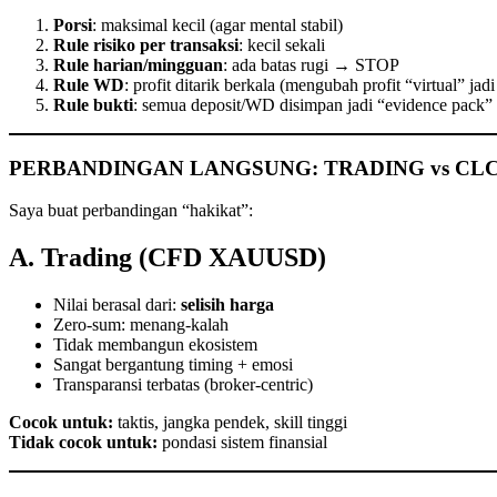
Porsi
: maksimal kecil (agar mental stabil)
Rule risiko per transaksi
: kecil sekali
Rule harian/mingguan
: ada batas rugi → STOP
Rule WD
: profit ditarik berkala (mengubah profit “virtual” jadi
Rule bukti
: semua deposit/WD disimpan jadi “evidence pack”
PERBANDINGAN LANGSUNG: TRADING vs CLC
Saya buat perbandingan “hakikat”:
A. Trading (CFD XAUUSD)
Nilai berasal dari:
selisih harga
Zero-sum: menang-kalah
Tidak membangun ekosistem
Sangat bergantung timing + emosi
Transparansi terbatas (broker-centric)
Cocok untuk:
taktis, jangka pendek, skill tinggi
Tidak cocok untuk:
pondasi sistem finansial