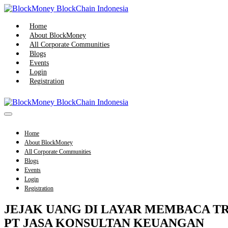
Skip
to
content
Home
About BlockMoney
All Corporate Communities
Blogs
Events
Login
Registration
Menu
Toggle
Home
About BlockMoney
All Corporate Communities
Blogs
Events
Login
Registration
JEJAK UANG DI LAYAR MEMBACA TR
PT JASA KONSULTAN KEUANGAN