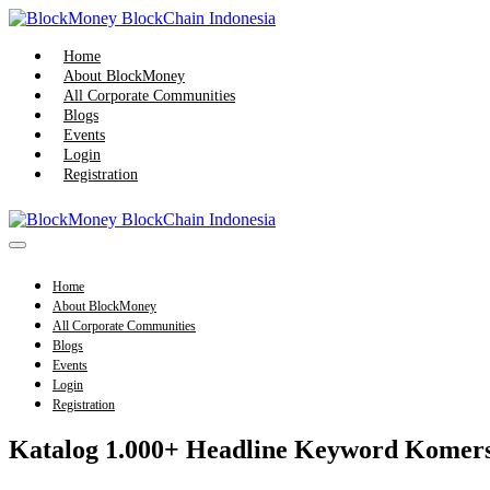
Skip
to
content
Home
About BlockMoney
All Corporate Communities
Blogs
Events
Login
Registration
Menu
Toggle
Home
About BlockMoney
All Corporate Communities
Blogs
Events
Login
Registration
Katalog 1.000+ Headline Keyword Komers