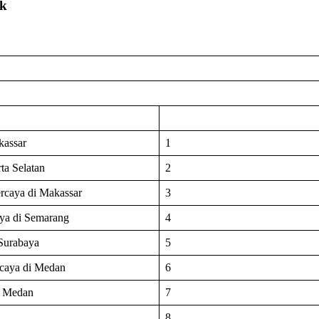
ik
kassar
1
ta Selatan
2
rcaya di Makassar
3
aya di Semarang
4
Surabaya
5
rcaya di Medan
6
i Medan
7
8