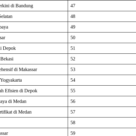
rkini di Bandung
47
Selatan
48
abaya
49
sar
50
di Depok
51
 Bekasi
52
hensif di Makassar
53
 Yogyakarta
54
h Efisien di Depok
55
caya di Medan
56
tifikat di Medan
57
58
ssar
59