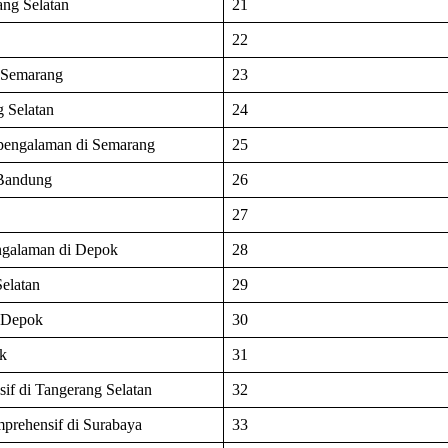
ang Selatan
21
22
i Semarang
23
 Selatan
24
rpengalaman di Semarang
25
 Bandung
26
27
engalaman di Depok
28
elatan
29
i Depok
30
k
31
f di Tangerang Selatan
32
prehensif di Surabaya
33