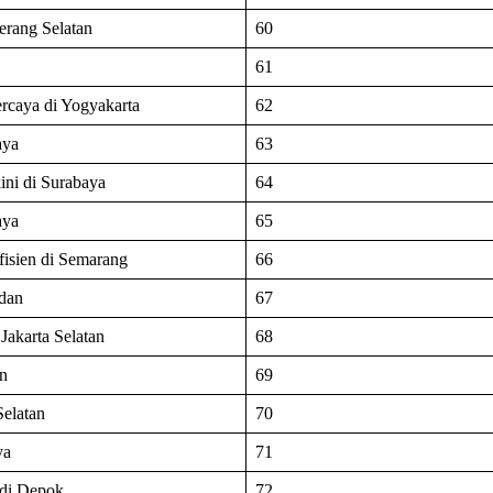
erang Selatan
60
61
ercaya di Yogyakarta
62
aya
63
ini di Surabaya
64
aya
65
isien di Semarang
66
edan
67
Jakarta Selatan
68
an
69
Selatan
70
ya
71
 di Depok
72