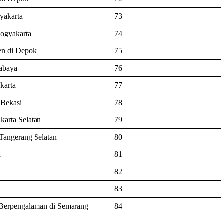
yakarta
73
Yogyakarta
74
en di Depok
75
rabaya
76
karta
77
 Bekasi
78
arta Selatan
79
 Tangerang Selatan
80
n
81
82
83
Berpengalaman di Semarang
84