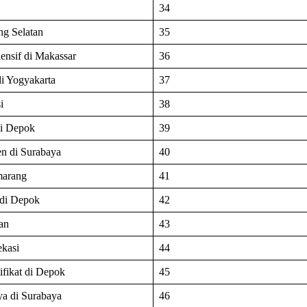
34
ng Selatan
35
ensif di Makassar
36
di Yogyakarta
37
i
38
di Depok
39
en di Surabaya
40
marang
41
 di Depok
42
an
43
ekasi
44
ifikat di Depok
45
ya di Surabaya
46