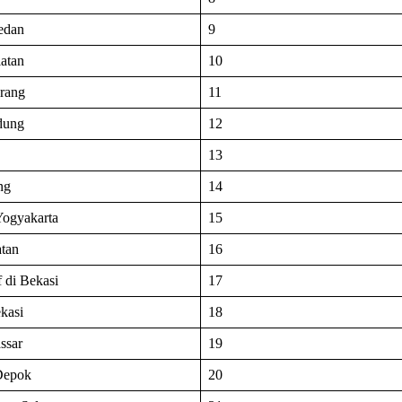
edan
9
latan
10
arang
11
ndung
12
13
ng
14
Yogyakarta
15
atan
16
 di Bekasi
17
kasi
18
ssar
19
 Depok
20