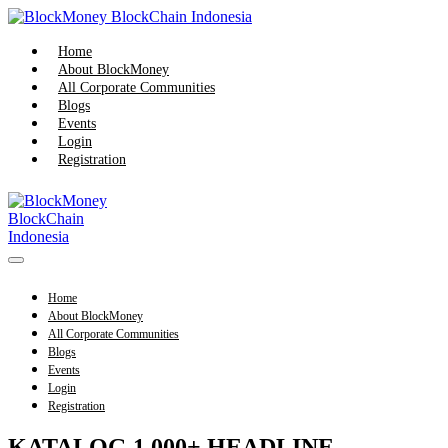
Skip
to
content
Home
About BlockMoney
All Corporate Communities
Blogs
Events
Login
Registration
Menu
Toggle
Home
About BlockMoney
All Corporate Communities
Blogs
Events
Login
Registration
KATALOG 1.000+ HEADLINE