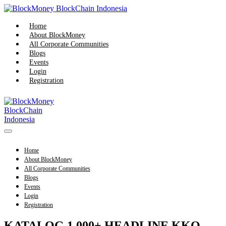
Skip
to
content
Home
About BlockMoney
All Corporate Communities
Blogs
Events
Login
Registration
Menu
Toggle
Home
About BlockMoney
All Corporate Communities
Blogs
Events
Login
Registration
KATALOG 1.000+ HEADLINE KKO