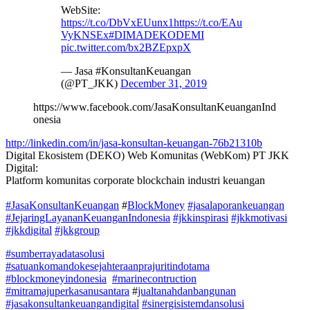
WebSite:
https://t.co/DbVxEUunx1
https://t.co/EAu
VyKNSEx
#DIMADEKODEMI
pic.twitter.com/bx2BZEpxpX
— Jasa #KonsultanKeuangan
(@PT_JKK)
December 31, 2019
https://www.facebook.com/JasaKonsultanKeuanganInd
onesia
http://linkedin.com/in/jasa-konsultan-keuangan-76b21310b
Digital Ekosistem (DEKO) Web Komunitas (WebKom) PT JKK
Digital:
Platform komunitas corporate blockchain industri keuangan
#JasaKonsultanKeuangan
#
BlockMoney
#jasalaporankeuangan
#JejaringLayananKeuanganIndonesia
#jkkinspirasi
#jkkmotivasi
#jkkdigital
#jkkgroup
#sumberrayadatasolusi
#satuankomandokesejahteraanprajuritindotama
#blockmoneyindonesia
#marinecontruction
#mitramajuperkasanusantara
#
jualtanahdanbangunan
#jasakonsultankeuangandigital
#sinergisistemdansolusi