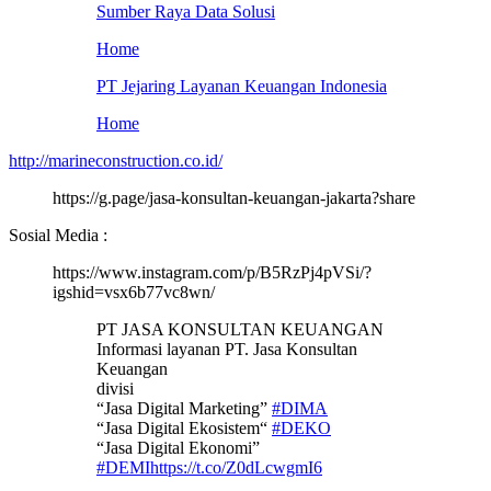
Sumber Raya Data Solusi
Home
PT Jejaring Layanan Keuangan Indonesia
Home
http://marineconstruction.co.id/
https://g.page/jasa-konsultan-keuangan-jakarta?share
Sosial Media :
https://www.instagram.com/p/B5RzPj4pVSi/?
igshid=vsx6b77vc8wn/
PT JASA KONSULTAN KEUANGAN
Informasi layanan PT. Jasa Konsultan
Keuangan
divisi
“Jasa Digital Marketing”
#DIMA
“Jasa Digital Ekosistem“
#DEKO
“Jasa Digital Ekonomi”
#DEMI
https://t.co/Z0dLcwgmI6