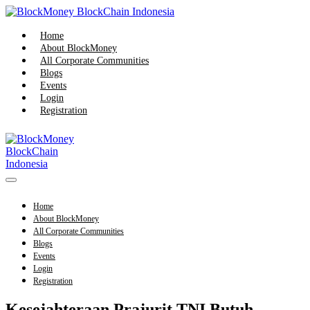
Skip
to
content
Home
About BlockMoney
All Corporate Communities
Blogs
Events
Login
Registration
Menu
Toggle
Home
About BlockMoney
All Corporate Communities
Blogs
Events
Login
Registration
Kesejahteraan Prajurit TNI Butuh