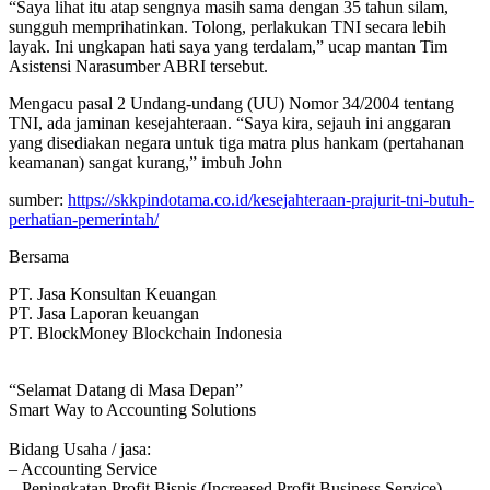
“Saya lihat itu atap sengnya masih sama dengan 35 tahun silam,
sungguh memprihatinkan. Tolong, perlakukan TNI secara lebih
layak. Ini ungkapan hati saya yang terdalam,” ucap mantan Tim
Asistensi Narasumber ABRI tersebut.
Mengacu pasal 2 Undang-undang (UU) Nomor 34/2004 tentang
TNI, ada jaminan kesejahteraan. “Saya kira, sejauh ini anggaran
yang disediakan negara untuk tiga matra plus hankam (pertahanan
keamanan) sangat kurang,” imbuh John
sumber:
https://skkpindotama.co.id/kesejahteraan-prajurit-tni-butuh-
perhatian-pemerintah/
Bersama
PT. Jasa Konsultan Keuangan
PT. Jasa Laporan keuangan
PT. BlockMoney Blockchain Indonesia
“Selamat Datang di Masa Depan”
Smart Way to Accounting Solutions
Bidang Usaha / jasa:
– Accounting Service
– Peningkatan Profit Bisnis (Increased Profit Business Service)