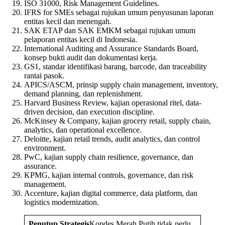
ISO 31000, Risk Management Guidelines.
IFRS for SMEs sebagai rujukan umum penyusunan laporan
entitas kecil dan menengah.
SAK ETAP dan SAK EMKM sebagai rujukan umum
pelaporan entitas kecil di Indonesia.
International Auditing and Assurance Standards Board,
konsep bukti audit dan dokumentasi kerja.
GS1, standar identifikasi barang, barcode, dan traceability
rantai pasok.
APICS/ASCM, prinsip supply chain management, inventory,
demand planning, dan replenishment.
Harvard Business Review, kajian operasional ritel, data-
driven decision, dan execution discipline.
McKinsey & Company, kajian grocery retail, supply chain,
analytics, dan operational excellence.
Deloitte, kajian retail trends, audit analytics, dan control
environment.
PwC, kajian supply chain resilience, governance, dan
assurance.
KPMG, kajian internal controls, governance, dan risk
management.
Accenture, kajian digital commerce, data platform, dan
logistics modernization.
Penutup Strategis
Kopdes Merah Putih tidak perlu