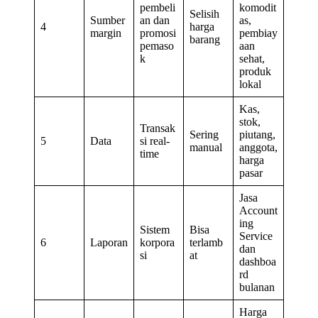
pembeli
komodit
Selisih
Sumber
an dan
as,
4
harga
margin
promosi
pembiay
barang
pemaso
aan
k
sehat,
produk
lokal
Kas,
stok,
Transak
Sering
piutang,
5
Data
si real-
manual
anggota,
time
harga
pasar
Jasa
Account
ing
Sistem
Bisa
Service
6
Laporan
korpora
terlamb
dan
si
at
dashboa
rd
bulanan
Harga