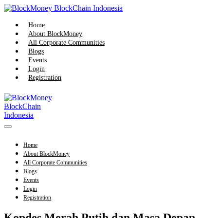
Skip
to
content
Home
About BlockMoney
All Corporate Communities
Blogs
Events
Login
Registration
Menu
Toggle
Home
About BlockMoney
All Corporate Communities
Blogs
Events
Login
Registration
Kopdes Merah Putih dan Masa Depan