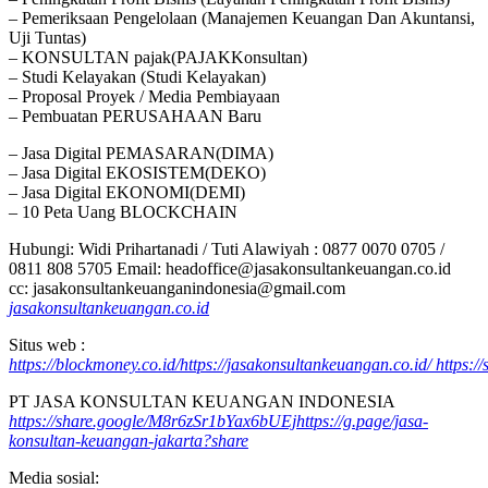
– Pemeriksaan Pengelolaan (Manajemen Keuangan Dan Akuntansi,
Uji Tuntas)
– KONSULTAN pajak(PAJAKKonsultan)
– Studi Kelayakan (Studi Kelayakan)
– Proposal Proyek / Media Pembiayaan
– Pembuatan PERUSAHAAN Baru
– Jasa Digital PEMASARAN(DIMA)
– Jasa Digital EKOSISTEM(DEKO)
– Jasa Digital EKONOMI(DEMI)
– 10 Peta Uang BLOCKCHAIN
Hubungi: Widi Prihartanadi / Tuti Alawiyah : 0877 0070 0705 /
0811 808 5705 Email: headoffice@jasakonsultankeuangan.co.id
cc: jasakonsultankeuanganindonesia@gmail.com
jasakonsultankeuangan.co.id
Situs web :
https://blockmoney.co.id/
https://jasakonsultankeuangan.co.id/
https:/
PT JASA KONSULTAN KEUANGAN INDONESIA
https://share.google/M8r6zSr1bYax6bUEj
https://g.page/jasa-
konsultan-keuangan-jakarta?share
Media sosial: