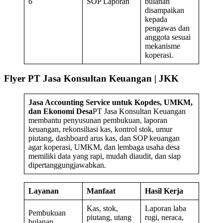
6
SOP Laporan
bulanan
disampaikan
kepada
pengawas dan
anggota sesuai
mekanisme
koperasi.
Flyer PT Jasa Konsultan Keuangan | JKK
Jasa Accounting Service untuk Kopdes, UMKM,
dan Ekonomi Desa
PT Jasa Konsultan Keuangan
membantu penyusunan pembukuan, laporan
keuangan, rekonsiliasi kas, kontrol stok, umur
piutang, dashboard arus kas, dan SOP keuangan
agar koperasi, UMKM, dan lembaga usaha desa
memiliki data yang rapi, mudah diaudit, dan siap
dipertanggungjawabkan.
Layanan
Manfaat
Hasil Kerja
Kas, stok,
Laporan laba
Pembukuan
piutang, utang
rugi, neraca,
bulanan