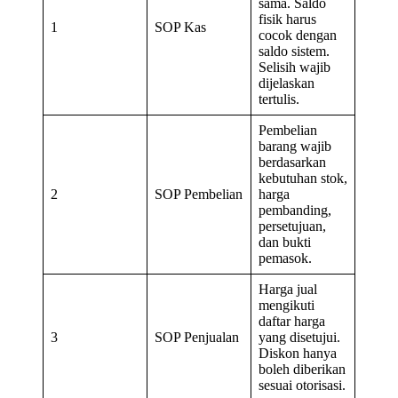
sama. Saldo
fisik harus
1
SOP Kas
cocok dengan
saldo sistem.
Selisih wajib
dijelaskan
tertulis.
Pembelian
barang wajib
berdasarkan
kebutuhan stok,
2
SOP Pembelian
harga
pembanding,
persetujuan,
dan bukti
pemasok.
Harga jual
mengikuti
daftar harga
3
SOP Penjualan
yang disetujui.
Diskon hanya
boleh diberikan
sesuai otorisasi.