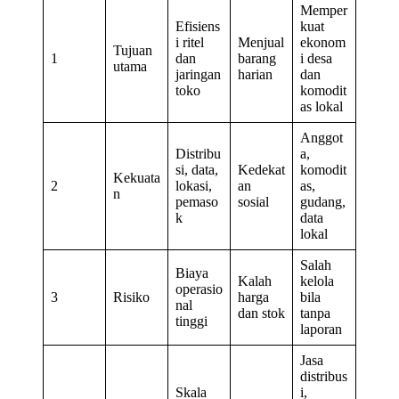
Memper
Efisiens
kuat
i ritel
Menjual
ekonom
Tujuan
1
dan
barang
i desa
utama
jaringan
harian
dan
toko
komodit
as lokal
Anggot
Distribu
a,
si, data,
Kedekat
komodit
Kekuata
2
lokasi,
an
as,
n
pemaso
sosial
gudang,
k
data
lokal
Salah
Biaya
Kalah
kelola
operasio
3
Risiko
harga
bila
nal
dan stok
tanpa
tinggi
laporan
Jasa
distribus
Skala
i,