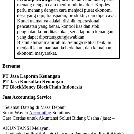
menang dengan cara meniru minimarket. Kopdes
perlu menang dengan cara menjadi pusat ekonomi
desa yang rapi, transparan, produktif, dan dipercaya.
Kunci utamanya adalah disiplin operasional,
pencatatan yang benar, kontrol kas dan stok,
penguatan komoditas lokal, serta laporan keuangan
yang dapat dipertanggungjawabkan.
Bismillahirrahmanirrahim. Semoga ikhtiar baik ini
menjadi jalan manfaat, keberkahan, dan kemajuan
ekonomi masyarakat.
Bersama
PT Jasa Laporan Keuangan
PT Jasa Konsultan Keuangan
PT BlockMoney BlockChain Indonesia
Jasa Accounting Service
“Selamat Datang di Masa Depan”
Smart Way to
Accounting
Solutions
Cara Cerdas untuk Akuntansi Solusi Bidang Usaha / jasa: –
AKUNTANSI Melayani
– Peningkatan Profit Bisnis (Layanan Peningkatan Profit Bisnis)