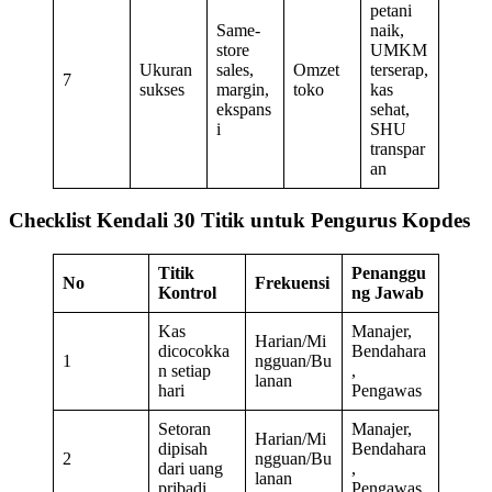
petani
Same-
naik,
store
UMKM
Ukuran
sales,
Omzet
terserap,
7
sukses
margin,
toko
kas
ekspans
sehat,
i
SHU
transpar
an
Checklist Kendali 30 Titik untuk Pengurus Kopdes
Titik
Penanggu
No
Frekuensi
Kontrol
ng Jawab
Kas
Manajer,
Harian/Mi
dicocokka
Bendahara
1
ngguan/Bu
n setiap
,
lanan
hari
Pengawas
Setoran
Manajer,
Harian/Mi
dipisah
Bendahara
2
ngguan/Bu
dari uang
,
lanan
pribadi
Pengawas