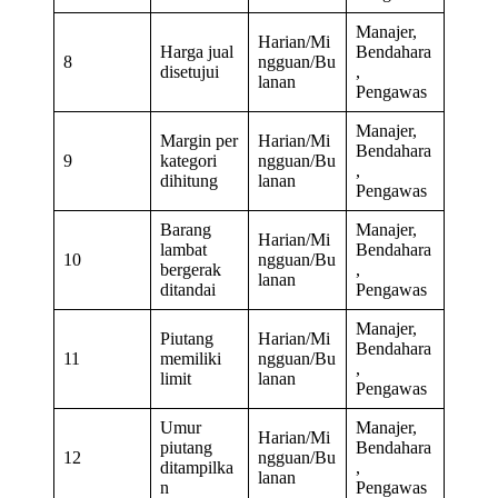
Manajer,
Harian/Mi
Harga jual
Bendahara
8
ngguan/Bu
disetujui
,
lanan
Pengawas
Manajer,
Margin per
Harian/Mi
Bendahara
9
kategori
ngguan/Bu
,
dihitung
lanan
Pengawas
Barang
Manajer,
Harian/Mi
lambat
Bendahara
10
ngguan/Bu
bergerak
,
lanan
ditandai
Pengawas
Manajer,
Piutang
Harian/Mi
Bendahara
11
memiliki
ngguan/Bu
,
limit
lanan
Pengawas
Umur
Manajer,
Harian/Mi
piutang
Bendahara
12
ngguan/Bu
ditampilka
,
lanan
n
Pengawas