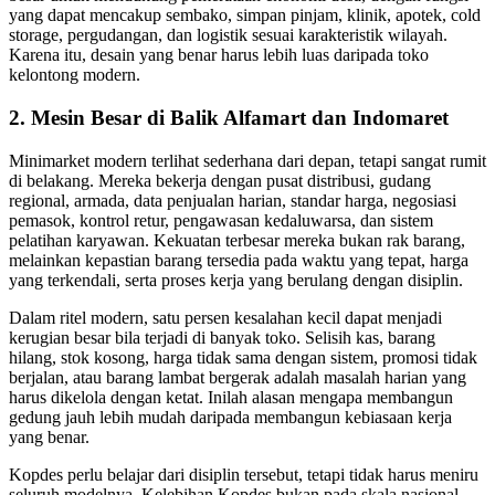
yang dapat mencakup sembako, simpan pinjam, klinik, apotek, cold
storage, pergudangan, dan logistik sesuai karakteristik wilayah.
Karena itu, desain yang benar harus lebih luas daripada toko
kelontong modern.
2. Mesin Besar di Balik Alfamart dan Indomaret
Minimarket modern terlihat sederhana dari depan, tetapi sangat rumit
di belakang. Mereka bekerja dengan pusat distribusi, gudang
regional, armada, data penjualan harian, standar harga, negosiasi
pemasok, kontrol retur, pengawasan kedaluwarsa, dan sistem
pelatihan karyawan. Kekuatan terbesar mereka bukan rak barang,
melainkan kepastian barang tersedia pada waktu yang tepat, harga
yang terkendali, serta proses kerja yang berulang dengan disiplin.
Dalam ritel modern, satu persen kesalahan kecil dapat menjadi
kerugian besar bila terjadi di banyak toko. Selisih kas, barang
hilang, stok kosong, harga tidak sama dengan sistem, promosi tidak
berjalan, atau barang lambat bergerak adalah masalah harian yang
harus dikelola dengan ketat. Inilah alasan mengapa membangun
gedung jauh lebih mudah daripada membangun kebiasaan kerja
yang benar.
Kopdes perlu belajar dari disiplin tersebut, tetapi tidak harus meniru
seluruh modelnya. Kelebihan Kopdes bukan pada skala nasional