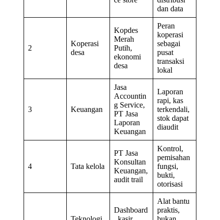
dan data
Peran
Kopdes
koperasi
Merah
Koperasi
sebagai
2
Putih,
desa
pusat
ekonomi
transaksi
desa
lokal
Jasa
Laporan
Accountin
rapi, kas
g Service,
3
Keuangan
terkendali,
PT Jasa
stok dapat
Laporan
diaudit
Keuangan
Kontrol,
PT Jasa
pemisahan
Konsultan
4
Tata kelola
fungsi,
Keuangan,
bukti,
audit trail
otorisasi
Alat bantu
Dashboard
praktis,
Teknologi
, kasir,
bukan