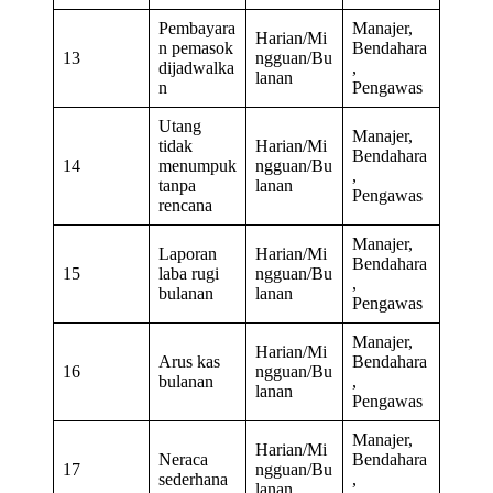
Pembayara
Manajer,
Harian/Mi
n pemasok
Bendahara
13
ngguan/Bu
dijadwalka
,
lanan
n
Pengawas
Utang
Manajer,
tidak
Harian/Mi
Bendahara
14
menumpuk
ngguan/Bu
,
tanpa
lanan
Pengawas
rencana
Manajer,
Laporan
Harian/Mi
Bendahara
15
laba rugi
ngguan/Bu
,
bulanan
lanan
Pengawas
Manajer,
Harian/Mi
Arus kas
Bendahara
16
ngguan/Bu
bulanan
,
lanan
Pengawas
Manajer,
Harian/Mi
Neraca
Bendahara
17
ngguan/Bu
sederhana
,
lanan