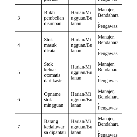
Manajer,
Bukti
Harian/Mi
Bendahara
3
pembelian
ngguan/Bu
,
disimpan
lanan
Pengawas
Manajer,
Stok
Harian/Mi
Bendahara
4
masuk
ngguan/Bu
,
dicatat
lanan
Pengawas
Stok
Manajer,
Harian/Mi
keluar
Bendahara
5
ngguan/Bu
otomatis
,
lanan
dari kasir
Pengawas
Manajer,
Opname
Harian/Mi
Bendahara
6
stok
ngguan/Bu
,
mingguan
lanan
Pengawas
Manajer,
Barang
Harian/Mi
Bendahara
7
kedaluwar
ngguan/Bu
,
sa dipantau
lanan
Pengawas