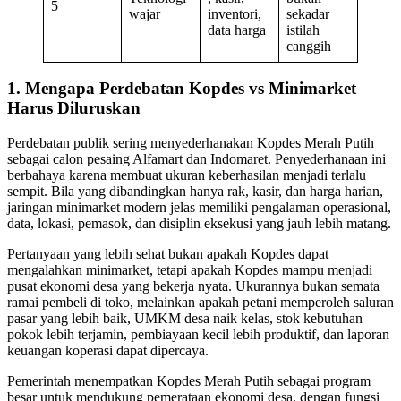
5
wajar
inventori,
sekadar
data harga
istilah
canggih
1. Mengapa Perdebatan Kopdes vs Minimarket
Harus Diluruskan
Perdebatan publik sering menyederhanakan Kopdes Merah Putih
sebagai calon pesaing Alfamart dan Indomaret. Penyederhanaan ini
berbahaya karena membuat ukuran keberhasilan menjadi terlalu
sempit. Bila yang dibandingkan hanya rak, kasir, dan harga harian,
jaringan minimarket modern jelas memiliki pengalaman operasional,
data, lokasi, pemasok, dan disiplin eksekusi yang jauh lebih matang.
Pertanyaan yang lebih sehat bukan apakah Kopdes dapat
mengalahkan minimarket, tetapi apakah Kopdes mampu menjadi
pusat ekonomi desa yang bekerja nyata. Ukurannya bukan semata
ramai pembeli di toko, melainkan apakah petani memperoleh saluran
pasar yang lebih baik, UMKM desa naik kelas, stok kebutuhan
pokok lebih terjamin, pembiayaan kecil lebih produktif, dan laporan
keuangan koperasi dapat dipercaya.
Pemerintah menempatkan Kopdes Merah Putih sebagai program
besar untuk mendukung pemerataan ekonomi desa, dengan fungsi