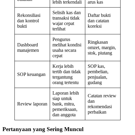
lebih terkendali
arus kas
Selisih kas dan
Rekonsiliasi
Daftar bukti
transaksi tidak
dan kontrol
dan catatan
wajar cepat
bukti
koreksi
terlihat
Pengurus
Ringkasan
Dashboard
melihat kondisi
omzet, margin,
manajemen
usaha secara
stok, piutang
cepat
Kerja lebih
SOP kas,
tertib dan tidak
pembelian,
SOP keuangan
tergantung
penjualan,
orang tertentu
gudang
Laporan lebih
Catatan review
siap untuk
dan
Review laporan
bank, mitra,
rekomendasi
pemeriksaan,
perbaikan
dan anggota
Pertanyaan yang Sering Muncul