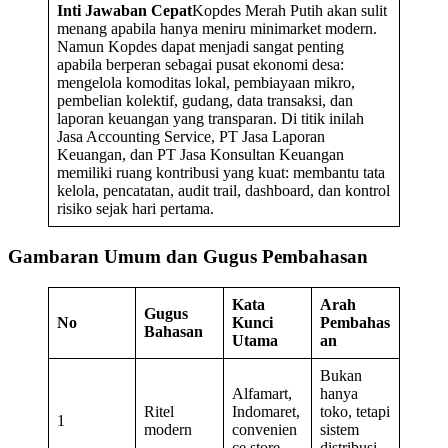
Inti Jawaban Cepat
Kopdes Merah Putih akan sulit
menang apabila hanya meniru minimarket modern.
Namun Kopdes dapat menjadi sangat penting
apabila berperan sebagai pusat ekonomi desa:
mengelola komoditas lokal, pembiayaan mikro,
pembelian kolektif, gudang, data transaksi, dan
laporan keuangan yang transparan. Di titik inilah
Jasa Accounting Service, PT Jasa Laporan
Keuangan, dan PT Jasa Konsultan Keuangan
memiliki ruang kontribusi yang kuat: membantu tata
kelola, pencatatan, audit trail, dashboard, dan kontrol
risiko sejak hari pertama.
Gambaran Umum dan Gugus Pembahasan
Kata
Arah
Gugus
No
Kunci
Pembahas
Bahasan
Utama
an
Bukan
Alfamart,
hanya
Ritel
Indomaret,
toko, tetapi
1
modern
convenien
sistem
ce store
distribusi