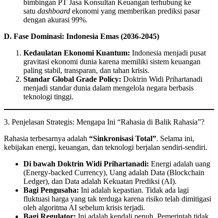
bimbingan PT Jasa Konsultan Keuangan terhubung ke
satu
dashboard
ekonomi yang memberikan prediksi pasar
dengan akurasi 99%.
D. Fase Dominasi: Indonesia Emas (2036-2045)
Kedaulatan Ekonomi Kuantum:
Indonesia menjadi pusat
gravitasi ekonomi dunia karena memiliki sistem keuangan
paling stabil, transparan, dan tahan krisis.
Standar Global Grade Policy:
Doktrin Widi Prihartanadi
menjadi standar dunia dalam mengelola negara berbasis
teknologi tinggi.
3. Penjelasan Strategis: Mengapa Ini “Rahasia di Balik Rahasia”?
Rahasia terbesarnya adalah
“Sinkronisasi Total”
. Selama ini,
kebijakan energi, keuangan, dan teknologi berjalan sendiri-sendiri.
Di bawah Doktrin Widi Prihartanadi:
Energi adalah uang
(Energy-backed Currency), Uang adalah Data (Blockchain
Ledger), dan Data adalah Kekuatan Prediksi (AI).
Bagi Pengusaha:
Ini adalah kepastian. Tidak ada lagi
fluktuasi harga yang tak terduga karena risiko telah dimitigasi
oleh algoritma AI sebelum krisis terjadi.
Bagi Regulator:
Ini adalah kendali penuh. Pemerintah tidak