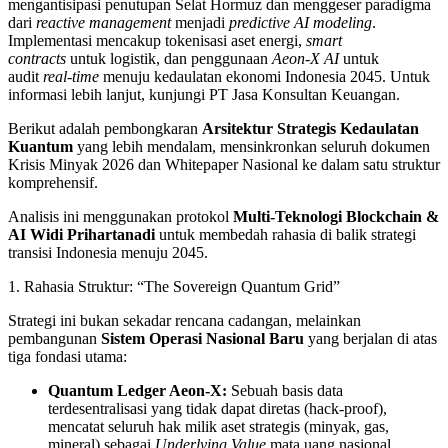
mengantisipasi penutupan Selat Hormuz dan menggeser paradigma
dari
reactive management
menjadi
predictive AI modeling
.
Implementasi mencakup tokenisasi aset energi,
smart
contracts
untuk logistik, dan penggunaan
Aeon-X AI
untuk
audit
real-time
menuju kedaulatan ekonomi Indonesia 2045. Untuk
informasi lebih lanjut, kunjungi PT Jasa Konsultan Keuangan.
Berikut adalah pembongkaran
Arsitektur Strategis Kedaulatan
Kuantum
yang lebih mendalam, mensinkronkan seluruh dokumen
Krisis Minyak 2026 dan Whitepaper Nasional ke dalam satu struktur
komprehensif.
Analisis ini menggunakan protokol
Multi-Teknologi Blockchain &
AI Widi Prihartanadi
untuk membedah rahasia di balik strategi
transisi Indonesia menuju 2045.
1. Rahasia Struktur: “The Sovereign Quantum Grid”
Strategi ini bukan sekadar rencana cadangan, melainkan
pembangunan
Sistem Operasi Nasional Baru
yang berjalan di atas
tiga fondasi utama:
Quantum Ledger Aeon-X:
Sebuah basis data
terdesentralisasi yang tidak dapat diretas (hack-proof),
mencatat seluruh hak milik aset strategis (minyak, gas,
mineral) sebagai
Underlying Value
mata uang nasional.