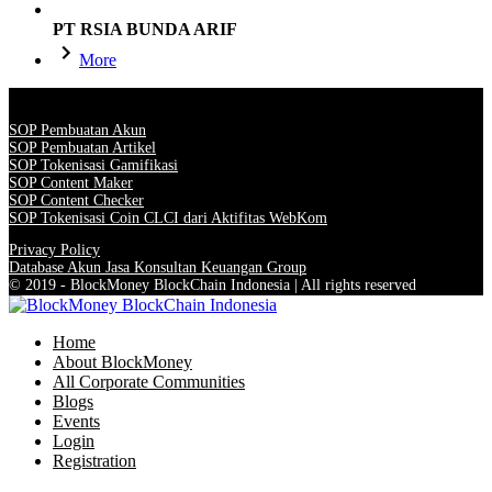
PT RSIA BUNDA ARIF
More
SOP Pembuatan Akun
SOP Pembuatan Artikel
SOP Tokenisasi Gamifikasi
SOP Content Maker
SOP Content Checker
SOP Tokenisasi Coin CLCI dari Aktifitas WebKom
Privacy Policy
Database Akun Jasa Konsultan Keuangan Group
© 2019 - BlockMoney BlockChain Indonesia | All rights reserved
Home
About BlockMoney
All Corporate Communities
Blogs
Events
Login
Registration