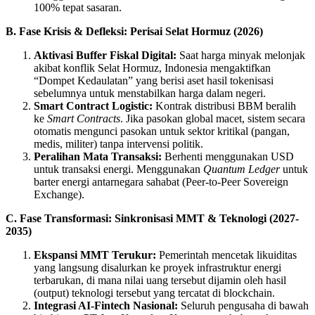
100% tepat sasaran.
B. Fase Krisis & Defleksi: Perisai Selat Hormuz (2026)
Aktivasi Buffer Fiskal Digital:
Saat harga minyak melonjak
akibat konflik Selat Hormuz, Indonesia mengaktifkan
“Dompet Kedaulatan” yang berisi aset hasil tokenisasi
sebelumnya untuk menstabilkan harga dalam negeri.
Smart Contract Logistic:
Kontrak distribusi BBM beralih
ke
Smart Contracts
. Jika pasokan global macet, sistem secara
otomatis mengunci pasokan untuk sektor kritikal (pangan,
medis, militer) tanpa intervensi politik.
Peralihan Mata Transaksi:
Berhenti menggunakan USD
untuk transaksi energi. Menggunakan
Quantum Ledger
untuk
barter energi antarnegara sahabat (Peer-to-Peer Sovereign
Exchange).
C. Fase Transformasi: Sinkronisasi MMT & Teknologi (2027-
2035)
Ekspansi MMT Terukur:
Pemerintah mencetak likuiditas
yang langsung disalurkan ke proyek infrastruktur energi
terbarukan, di mana nilai uang tersebut dijamin oleh hasil
(output) teknologi tersebut yang tercatat di blockchain.
Integrasi AI-Fintech Nasional:
Seluruh pengusaha di bawah