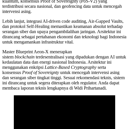
kuantum, konsensus Proof of Sovereignty (PoS-V2) yang
terdistribusi secara nasional, dan geofencing data untuk mencegah
intervensi asing.
Lebih lanjut, integrasi AI-driven code auditing, Air-Gapped Vaults,
dan protokol Self-Healing memastikan keamanan absolut terhadap
serangan siber dan upaya pengambilalihan jaringan. Arsitektur ini
dirancang sebagai pertahanan ekonomi dan teknologi bagi Indonesia
untuk mengamankan infrastruktur vital.
Master Blueprint Aeon-X menerapkan
sistem
blockchain
terdesentralisasi yang dipadukan dengan AI untuk
kedaulatan data dan energi nasional Indonesia. Arsitektur ini
menggunakan enkripsi
Lattice-Based Cryptography
serta
konsensus
Proof of Sovereignty
untuk mencegah intervensi asing
dan serangan siber tingkat tinggi. Sesuai rekomendasi teknis, sistem
ini dirancang untuk segera diterapkan oleh regulator. Anda dapat
membaca laporan teknis lengkapnya di Widi Prihartanadi.