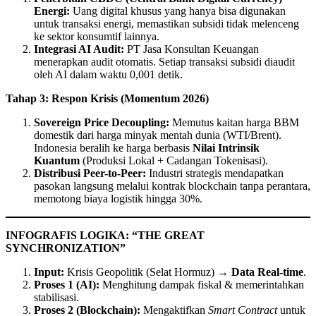
Energi:
Uang digital khusus yang hanya bisa digunakan
untuk transaksi energi, memastikan subsidi tidak melenceng
ke sektor konsumtif lainnya.
Integrasi AI Audit:
PT Jasa Konsultan Keuangan
menerapkan audit otomatis. Setiap transaksi subsidi diaudit
oleh AI dalam waktu 0,001 detik.
Tahap 3: Respon Krisis (Momentum 2026)
Sovereign Price Decoupling:
Memutus kaitan harga BBM
domestik dari harga minyak mentah dunia (WTI/Brent).
Indonesia beralih ke harga berbasis
Nilai Intrinsik
Kuantum
(Produksi Lokal + Cadangan Tokenisasi).
Distribusi Peer-to-Peer:
Industri strategis mendapatkan
pasokan langsung melalui kontrak blockchain tanpa perantara,
memotong biaya logistik hingga 30%.
INFOGRAFIS LOGIKA: “THE GREAT
SYNCHRONIZATION”
Input:
Krisis Geopolitik (Selat Hormuz) →
Data Real-time
.
Proses 1 (AI):
Menghitung dampak fiskal & memerintahkan
stabilisasi.
Proses 2 (Blockchain):
Mengaktifkan
Smart Contract
untuk