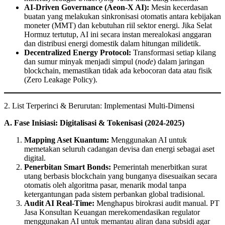
AI-Driven Governance (Aeon-X AI):
Mesin kecerdasan
buatan yang melakukan sinkronisasi otomatis antara kebijakan
moneter (MMT) dan kebutuhan riil sektor energi. Jika Selat
Hormuz tertutup, AI ini secara instan merealokasi anggaran
dan distribusi energi domestik dalam hitungan milidetik.
Decentralized Energy Protocol:
Transformasi setiap kilang
dan sumur minyak menjadi simpul (
node
) dalam jaringan
blockchain, memastikan tidak ada kebocoran data atau fisik
(Zero Leakage Policy).
2. List Terperinci & Berurutan: Implementasi Multi-Dimensi
A. Fase Inisiasi: Digitalisasi & Tokenisasi (2024-2025)
Mapping Aset Kuantum:
Menggunakan AI untuk
memetakan seluruh cadangan devisa dan energi sebagai aset
digital.
Penerbitan Smart Bonds:
Pemerintah menerbitkan surat
utang berbasis blockchain yang bunganya disesuaikan secara
otomatis oleh algoritma pasar, menarik modal tanpa
ketergantungan pada sistem perbankan global tradisional.
Audit AI Real-Time:
Menghapus birokrasi audit manual. PT
Jasa Konsultan Keuangan merekomendasikan regulator
menggunakan AI untuk memantau aliran dana subsidi agar