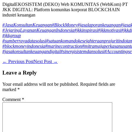
DigitalEKOSISTEM (DEKO) Web KOMUNITAS (WebKom) PT
JKK DIGITAL: Platform komunitas korporat BLOCKCHAIN
industri keuangan
#JasaKonsultanKeuangan
#BlockMoney
#jasalaporankeuangan
#jasa
#JejaringLayananKeuanganIndonesia
#jkkinspirasi
#jkkmotivasi
#jkkdi
#jkkgroup
#sumberrayadatasolusi
#satuankomandokesejahteraanprajuritindota
#blockmoneyindonesia
#marinecontruction
#mitramajuperkasanusant
#jasakonsultankeuangandigital
#sinergisistemdansolusi
#Accountingse
Post
← Previous Post
Next Post →
Navigation
Leave a Reply
Your email address will not be published.
Required fields are
marked
*
Comment
*