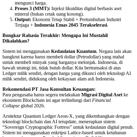
mengunci harga.
Proses 3 (MMT):
Injeksi likuiditas digital berbasis aset
mineral (bukan cetak uang kosong).
Output:
Ekonomi Tetap Stabil + Pertumbuhan Industri
Terjaga +
Indonesia Emas 2045 Terakselerasi
.
Bongkar Rahasia Terakhir: Mengapa Ini Mustahil
Dikalahkan?
Sistem ini menggunakan
Kedaulatan Kuantum
. Negara lain akan
bangkrut karena harus membeli dollar (Petrodollar) yang mahal
untuk membeli minyak yang harganya melonjak. Indonesia, di
bawah strategi ini, tidak butuh dollar. Kita bertransaksi di atas
Ledger milik sendiri, dengan harga yang dikunci oleh teknologi AI
milik sendiri, didukung oleh kekayaan alam asli Indonesia.
Rekomendasi PT Jasa Konsultan Keuangan:
Para pengusaha harus segera melakukan
Migrasi Digital Aset
ke
ekosistem Blockchain ini agar terlindungi dari
Financial
Collapse
global 2026.
Arsitektur Quantum Ledger Aeon-X, yang dikembangkan dengan
teknologi blockchain dan AI terupdate, menerapkan sistem
“Sovereign Cryptographic Fortress” untuk kedaulatan digital penuh.
Sistem ini menggunakan enkripsi Lattice-based untuk ketahanan