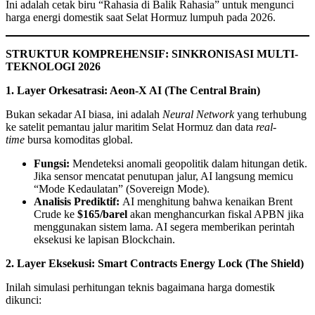
Ini adalah cetak biru “Rahasia di Balik Rahasia” untuk mengunci
harga energi domestik saat Selat Hormuz lumpuh pada 2026.
STRUKTUR KOMPREHENSIF: SINKRONISASI MULTI-
TEKNOLOGI 2026
1. Layer Orkesatrasi: Aeon-X AI (The Central Brain)
Bukan sekadar AI biasa, ini adalah
Neural Network
yang terhubung
ke satelit pemantau jalur maritim Selat Hormuz dan data
real-
time
bursa komoditas global.
Fungsi:
Mendeteksi anomali geopolitik dalam hitungan detik.
Jika sensor mencatat penutupan jalur, AI langsung memicu
“Mode Kedaulatan” (Sovereign Mode).
Analisis Prediktif:
AI menghitung bahwa kenaikan Brent
Crude ke
$165/barel
akan menghancurkan fiskal APBN jika
menggunakan sistem lama. AI segera memberikan perintah
eksekusi ke lapisan Blockchain.
2. Layer Eksekusi: Smart Contracts Energy Lock (The Shield)
Inilah simulasi perhitungan teknis bagaimana harga domestik
dikunci: