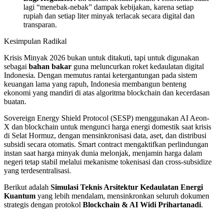
lagi “menebak-nebak” dampak kebijakan, karena setiap
rupiah dan setiap liter minyak terlacak secara digital dan
transparan.
Kesimpulan Radikal
Krisis Minyak 2026 bukan untuk ditakuti, tapi untuk digunakan
sebagai
bahan bakar
guna meluncurkan roket kedaulatan digital
Indonesia. Dengan memutus rantai ketergantungan pada sistem
keuangan lama yang rapuh, Indonesia membangun benteng
ekonomi yang mandiri di atas algoritma blockchain dan kecerdasan
buatan.
Sovereign Energy Shield Protocol (SESP) menggunakan AI Aeon-
X dan blockchain untuk mengunci harga energi domestik saat krisis
di Selat Hormuz, dengan mensinkronisasi data, aset, dan distribusi
subsidi secara otomatis. Smart contract mengaktifkan perlindungan
instan saat harga minyak dunia melonjak, menjamin harga dalam
negeri tetap stabil melalui mekanisme tokenisasi dan cross-subsidize
yang terdesentralisasi.
Berikut adalah
Simulasi Teknis Arsitektur Kedaulatan Energi
Kuantum
yang lebih mendalam, mensinkronkan seluruh dokumen
strategis dengan protokol
Blockchain & AI Widi Prihartanadi
.