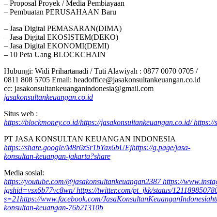
– Proposal Proyek / Media Pembiayaan
– Pembuatan PERUSAHAAN Baru
– Jasa Digital PEMASARAN(DIMA)
– Jasa Digital EKOSISTEM(DEKO)
– Jasa Digital EKONOMI(DEMI)
– 10 Peta Uang BLOCKCHAIN
Hubungi: Widi Prihartanadi / Tuti Alawiyah : 0877 0070 0705 /
0811 808 5705 Email: headoffice@jasakonsultankeuangan.co.id
cc: jasakonsultankeuanganindonesia@gmail.com
jasakonsultankeuangan.co.id
Situs web :
https://blockmoney.co.id/
https://jasakonsultankeuangan.co.id/
https:/
PT JASA KONSULTAN KEUANGAN INDONESIA
https://share.google/M8r6zSr1bYax6bUEj
https://g.page/jasa-
konsultan-keuangan-jakarta?share
Media sosial:
https://youtube.com/@jasakonsultankeuangan2387
https://www.ins
igshid=vsx6b77vc8wn/
https://twitter.com/pt_jkk/status/121189850
s=21
https://www.facebook.com/JasaKonsultanKeuanganIndonesia
ht
konsultan-keuangan-76b21310b