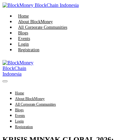
Skip
to
content
Home
About BlockMoney
All Corporate Communities
Blogs
Events
Login
Registration
Menu
Toggle
Home
About BlockMoney
All Corporate Communities
Blogs
Events
Login
Registration
KRISIS MINYAK GLOBAL 2026: