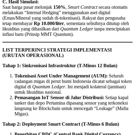
C. Hasil Simulasi:
Saat harga pasar melonjak
150%
,
Smart Contract
secara otomatis
melakukan “Internal Hedging” menggunakan aset digital
(Emas/Mineral yang sudah di-tokenisasi). Rakyat dan pengusaha
tetap membayar
Rp 10.000/liter
, sementara selisihnya ditutup oleh
likuiditas yang dihasilkan dari
Quantum Ledger
tanpa menciptakan
inflasi baru (Prinsip MMT Quantum).
LIST TERPERINCI STRATEGI IMPLEMENTASI
(URUTAN OPERASIONAL)
Tahap 1: Sinkronisasi Infrastruktur (T-Minus 12 Bulan)
Tokenisasi Asset Under Management (AUM):
Seluruh
cadangan migas di perut bumi Indonesia dicatat sebagai token
digital di
Quantum Ledger
. Ini menjadi kolateral (jaminan)
untuk likuiditas nasional.
Pemasangan IoT Sensor di Jalur Distribusi:
Setiap kapal
tanker dan depo Pertamina dipasang sensor yang terkoneksi
langsung ke Blockchain untuk mencegah “Leakage” (Mafia
Migas).
Tahap 2: Deployment Smart Contract (T-Minus 6 Bulan)
Penerbitan CBDC (Central Bank Digital Currency)