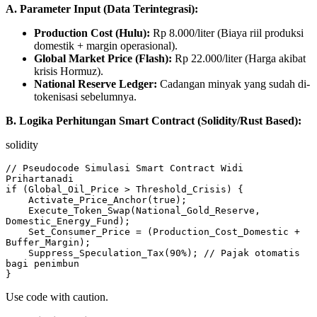
A. Parameter Input (Data Terintegrasi):
Production Cost (Hulu):
Rp 8.000/liter (Biaya riil produksi
domestik + margin operasional).
Global Market Price (Flash):
Rp 22.000/liter (Harga akibat
krisis Hormuz).
National Reserve Ledger:
Cadangan minyak yang sudah di-
tokenisasi sebelumnya.
B. Logika Perhitungan Smart Contract (Solidity/Rust Based):
solidity
// Pseudocode Simulasi Smart Contract Widi 
Prihartanadi

if (Global_Oil_Price > Threshold_Crisis) {

    Activate_Price_Anchor(true);

    Execute_Token_Swap(National_Gold_Reserve, 
Domestic_Energy_Fund);

    Set_Consumer_Price = (Production_Cost_Domestic + 
Buffer_Margin);

    Suppress_Speculation_Tax(90%); // Pajak otomatis 
bagi penimbun

Use code with caution.