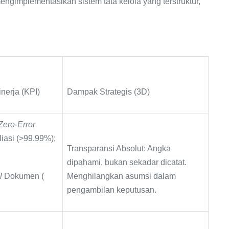
ngimplementasikan sistem tata kelola yang terstruktur,
inerja (KPI)
Dampak Strategis (3D)
Zero-Error
iasi (>99.99%);
Transparansi Absolut: Angka
dipahami, bukan sekadar dicatat.
al
Dokumen (
Menghilangkan asumsi dalam
pengambilan keputusan.