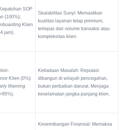
 Kepatuhan SOP
Skalabilitas Sunyi: Memastikan
n (100%);
kualitas layanan tetap premium,
nboarding
Klien
terlepas dari volume transaksi atau
4 jam).
kompleksitas klien.
Non-
Ketiadaan Masalah: Reputasi
ance
Klien (0%);
dibangun di wilayah pencegahan,
arly Warning
bukan perbaikan darurat. Menjaga
(>95%).
keselamatan jangka panjang klien.
Keseimbangan Finansial: Memaksa