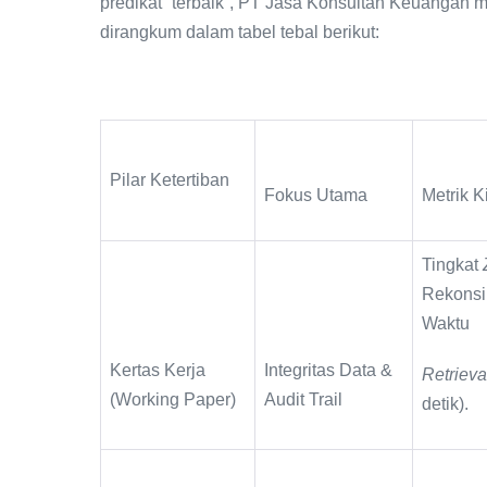
predikat “terbaik”, PT Jasa Konsultan Keuangan me
dirangkum dalam tabel tebal berikut:
Pilar Ketertiban
Fokus Utama
Metrik K
Tingkat
Rekonsil
Waktu
Kertas Kerja
Integritas Data &
Retriev
(Working Paper)
Audit Trail
detik).