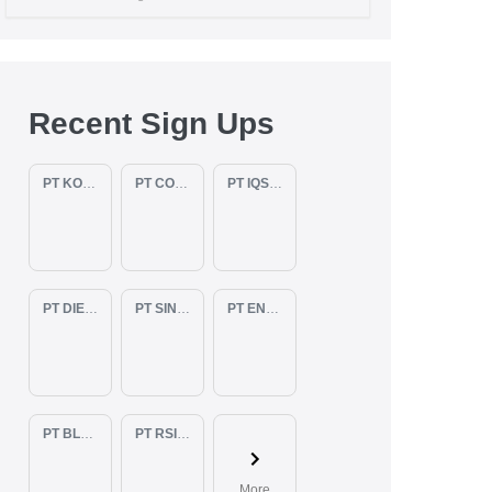
Recent Sign Ups
PT KOPKAR NAWAKARA
PT COMECA INDONESIA
PT IQSA FAJAR INDONESIA
PT DIENZEE PERKASA ABADI
PT SINAR PACIFIC ENERGY
PT ENAM RATU TAYEB
PT BLUELIGHT CONTINENTAL ABADI
PT RSIA BUNDA ARIF
More