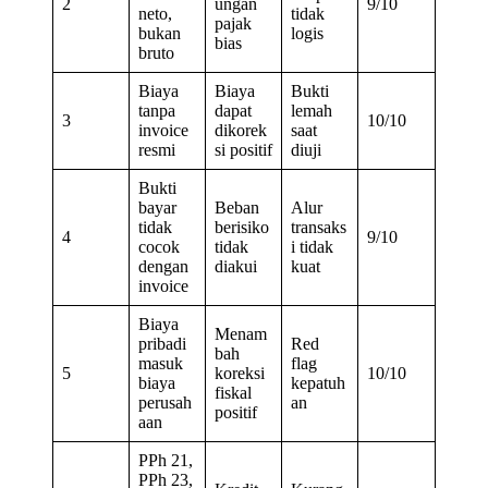
2
ungan
9/10
neto,
tidak
pajak
bukan
logis
bias
bruto
Biaya
Biaya
Bukti
tanpa
dapat
lemah
3
10/10
invoice
dikorek
saat
resmi
si positif
diuji
Bukti
bayar
Beban
Alur
tidak
berisiko
transaks
4
9/10
cocok
tidak
i tidak
dengan
diakui
kuat
invoice
Biaya
Menam
pribadi
Red
bah
masuk
flag
5
koreksi
10/10
biaya
kepatuh
fiskal
perusah
an
positif
aan
PPh 21,
PPh 23,