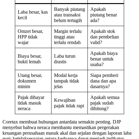
Banyak piutang
Apakah
Laba besar, kas
atau transaksi
piutang benar
kecil
belum tertagih
ada?
Omzet besar,
Margin terlalu
Apakah stok
HPP tidak
tinggi atau
dan pembelian
wajar
terlalu rendah
valid?
Apakah biaya
Biaya besar,
Laba turun
benar untuk
bukti lemah
drastis
usaha?
Utang besar,
Modal kerja
Siapa pemberi
dokumen
tampak tidak
dana dan apa
minim
jelas
dasarnya?
Pajak dibayar
Apakah semua
Kewajiban
tidak masuk
pajak sudah
pajak tidak rapi
neraca
dihitung?
Coretax membuat hubungan antardata semakin penting. DJP
menyebut bahwa neraca membantu memastikan pergerakan
keuangan perusahaan masuk akal dan sejalan dengan laporan laba
rugi; ketidaksesuaian antara keduanya dapat menjadi indikator