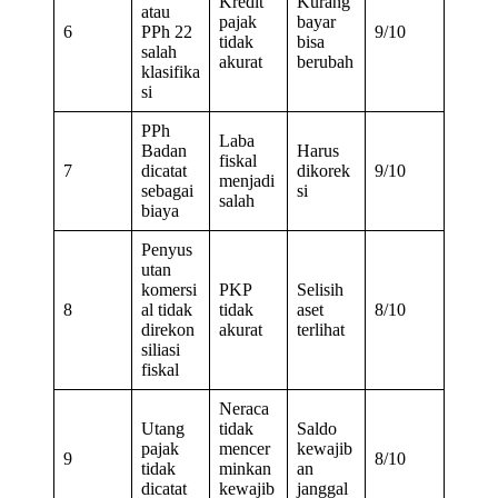
Kredit
Kurang
atau
pajak
bayar
6
PPh 22
9/10
tidak
bisa
salah
akurat
berubah
klasifika
si
PPh
Laba
Badan
Harus
fiskal
7
dicatat
dikorek
9/10
menjadi
sebagai
si
salah
biaya
Penyus
utan
komersi
PKP
Selisih
8
al tidak
tidak
aset
8/10
direkon
akurat
terlihat
siliasi
fiskal
Neraca
Utang
tidak
Saldo
pajak
mencer
kewajib
9
8/10
tidak
minkan
an
dicatat
kewajib
janggal