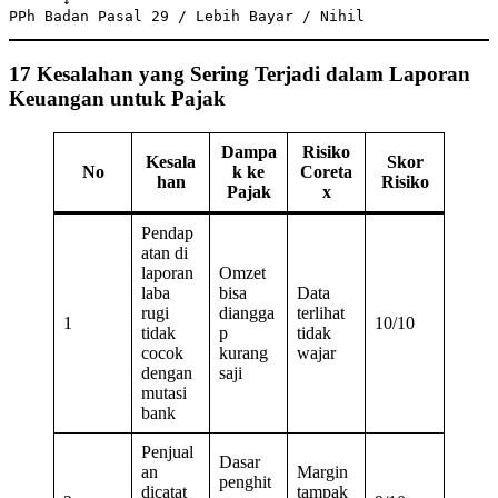
PPh Badan Pasal 29 / Lebih Bayar / Nihil
17 Kesalahan yang Sering Terjadi dalam Laporan
Keuangan untuk Pajak
Dampa
Risiko
Kesala
Skor
No
k ke
Coreta
han
Risiko
Pajak
x
Pendap
atan di
laporan
Omzet
laba
bisa
Data
rugi
diangga
terlihat
1
10/10
tidak
p
tidak
cocok
kurang
wajar
dengan
saji
mutasi
bank
Penjual
Dasar
an
Margin
penghit
dicatat
tampak