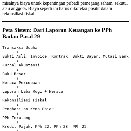
misalnya biaya untuk kepentingan pribadi pemegang saham, sekutu,
atau anggota. Biaya seperti ini harus dikoreksi positif dalam
rekonsiliasi fiskal.
Peta Sistem: Dari Laporan Keuangan ke PPh
Badan Pasal 29
Transaksi Usaha

      ↓

Bukti Asli: Invoice, Kontrak, Bukti Bayar, Mutasi Bank

      ↓

Jurnal Akuntansi

      ↓

Buku Besar

      ↓

Neraca Percobaan

      ↓

Laporan Laba Rugi + Neraca

      ↓

Rekonsiliasi Fiskal

      ↓

Penghasilan Kena Pajak

      ↓

PPh Terutang

      ↓

Kredit Pajak: PPh 22, PPh 23, PPh 25

      ↓
