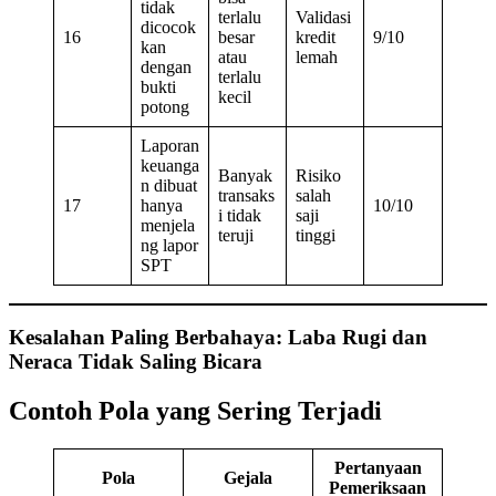
tidak
terlalu
Validasi
dicocok
16
besar
kredit
9/10
kan
atau
lemah
dengan
terlalu
bukti
kecil
potong
Laporan
keuanga
Banyak
Risiko
n dibuat
transaks
salah
17
hanya
10/10
i tidak
saji
menjela
teruji
tinggi
ng lapor
SPT
Kesalahan Paling Berbahaya: Laba Rugi dan
Neraca Tidak Saling Bicara
Contoh Pola yang Sering Terjadi
Pertanyaan
Pola
Gejala
Pemeriksaan