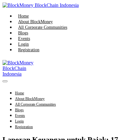
Skip
to
content
Home
About BlockMoney
All Corporate Communities
Blogs
Events
Login
Registration
Menu
Toggle
Home
About BlockMoney
All Corporate Communities
Blogs
Events
Login
Registration
Laporan Keuangan untuk Pajak: 17