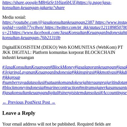
https://share.google/M8r6zSr1bYax6bUEj
https://g.page/jasa-
konsultan-keuangan-jakarta?share
Media sosial:
https://youtube.com/@jasakonsultankeuangan2387
https://www.ins
igshid=vsx6b77vc8wn/
https://twitter.com/pt_jkk/status/121189850
s=21
https://www.facebook.com/JasaKonsultanKeuanganIndonesia
ht
konsultan-keuangan-76b21310b
DigitalEKOSISTEM (DEKO) Web KOMUNITAS (WebKom) PT
JKK DIGITAL: Platform komunitas korporat BLOCKCHAIN
industri keuangan
#JasaKonsultanKeuangan
#BlockMoney
#jasalaporankeuangan
#jasa
#JejaringLayananKeuanganIndonesia
#jkkinspirasi
#jkkmotivasi
#jkkdi
#jkkgroup
#sumberrayadatasolusi
#satuankomandokesejahteraanprajuritindota
#blockmoneyindonesia
#marinecontruction
#mitramajuperkasanusant
#jasakonsultankeuangandigital
#sinergisistemdansolusi
#Accountingse
Post
← Previous Post
Next Post →
Navigation
Leave a Reply
Your email address will not be published.
Required fields are