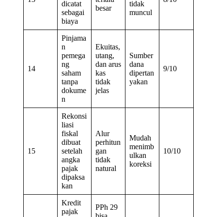
dicatat
tidak
besar
sebagai
muncul
biaya
Pinjama
n
Ekuitas,
pemega
utang,
Sumber
ng
dan arus
dana
14
9/10
saham
kas
dipertan
tanpa
tidak
yakan
dokume
jelas
n
Rekonsi
liasi
fiskal
Alur
Mudah
dibuat
perhitun
menimb
15
setelah
gan
10/10
ulkan
angka
tidak
koreksi
pajak
natural
dipaksa
kan
Kredit
PPh 29
pajak
bisa