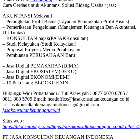
Cara Cerdas untuk Akuntansi Solusi Bidang Usaha / jasa: –
AKUNTANSI Melayani
– Peningkatan Profit Bisnis (Layanan Peningkatan Profit Bisnis)
– Pemeriksaan Pengelolaan (Manajemen Keuangan Dan Akuntansi,
Uji Tuntas)
– KONSULTAN pajak(PAJAKKonsultan)
– Studi Kelayakan (Studi Kelayakan)
– Proposal Proyek / Media Pembiayaan
– Pembuatan PERUSAHAAN Baru
– Jasa Digital PEMASARAN(DIMA)
– Jasa Digital EKOSISTEM(DEKO)
– Jasa Digital EKONOMI(DEMI)
– 10 Peta Uang BLOCKCHAIN
Hubungi: Widi Prihartanadi / Tuti Alawiyah : 0877 0070 0705 /
0811 808 5705 Email: headoffice@jasakonsultankeuangan.co.id
cc: jasakonsultankeuanganindonesia@gmail.com
jasakonsultankeuangan.co.id
Situs web :
https://blockmoney.co.id/
https://jasakonsultankeuangan.co.id/
https:/
PT JASA KONSULTAN KEUANGAN INDONESIA