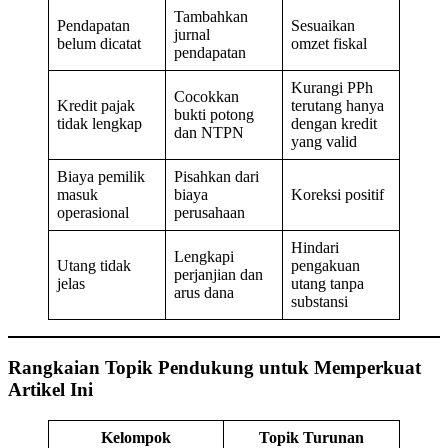
Tambahkan
Pendapatan
Sesuaikan
jurnal
belum dicatat
omzet fiskal
pendapatan
Kurangi PPh
Cocokkan
Kredit pajak
terutang hanya
bukti potong
tidak lengkap
dengan kredit
dan NTPN
yang valid
Biaya pemilik
Pisahkan dari
masuk
biaya
Koreksi positif
operasional
perusahaan
Hindari
Lengkapi
Utang tidak
pengakuan
perjanjian dan
jelas
utang tanpa
arus dana
substansi
Rangkaian Topik Pendukung untuk Memperkuat
Artikel Ini
Kelompok
Topik Turunan