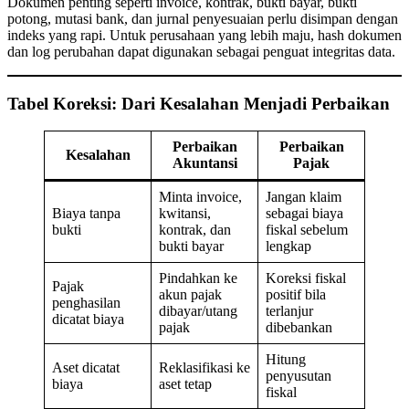
Dokumen penting seperti invoice, kontrak, bukti bayar, bukti
potong, mutasi bank, dan jurnal penyesuaian perlu disimpan dengan
indeks yang rapi. Untuk perusahaan yang lebih maju, hash dokumen
dan log perubahan dapat digunakan sebagai penguat integritas data.
Tabel Koreksi: Dari Kesalahan Menjadi Perbaikan
Perbaikan
Perbaikan
Kesalahan
Akuntansi
Pajak
Minta invoice,
Jangan klaim
Biaya tanpa
kwitansi,
sebagai biaya
bukti
kontrak, dan
fiskal sebelum
bukti bayar
lengkap
Pindahkan ke
Koreksi fiskal
Pajak
akun pajak
positif bila
penghasilan
dibayar/utang
terlanjur
dicatat biaya
pajak
dibebankan
Hitung
Aset dicatat
Reklasifikasi ke
penyusutan
biaya
aset tetap
fiskal