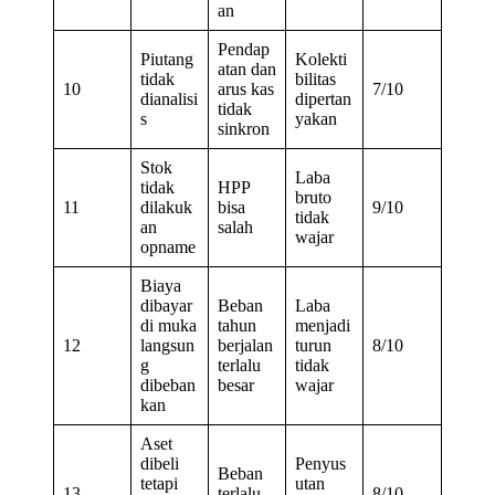
an
Pendap
Piutang
Kolekti
atan dan
tidak
bilitas
10
arus kas
7/10
dianalisi
dipertan
tidak
s
yakan
sinkron
Stok
Laba
tidak
HPP
bruto
11
dilakuk
bisa
9/10
tidak
an
salah
wajar
opname
Biaya
dibayar
Beban
Laba
di muka
tahun
menjadi
12
langsun
berjalan
turun
8/10
g
terlalu
tidak
dibeban
besar
wajar
kan
Aset
dibeli
Penyus
Beban
tetapi
utan
13
terlalu
8/10