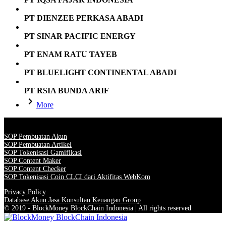
PT DIENZEE PERKASA ABADI
PT SINAR PACIFIC ENERGY
PT ENAM RATU TAYEB
PT BLUELIGHT CONTINENTAL ABADI
PT RSIA BUNDA ARIF
More
SOP Pembuatan Akun
SOP Pembuatan Artikel
SOP Tokenisasi Gamifikasi
SOP Content Maker
SOP Content Checker
SOP Tokenisasi Coin CLCI dari Aktifitas WebKom
Privacy Policy
Database Akun Jasa Konsultan Keuangan Group
© 2019 - BlockMoney BlockChain Indonesia | All rights reserved