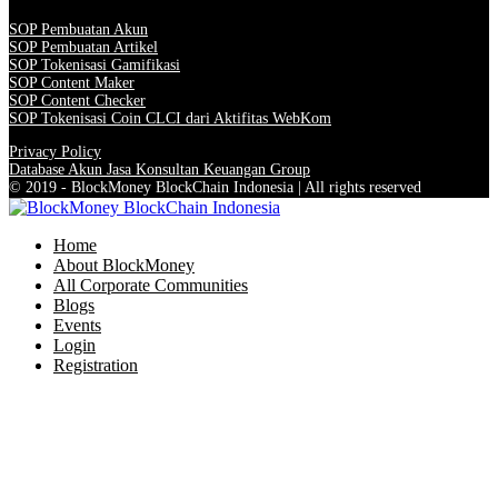
SOP Pembuatan Akun
SOP Pembuatan Artikel
SOP Tokenisasi Gamifikasi
SOP Content Maker
SOP Content Checker
SOP Tokenisasi Coin CLCI dari Aktifitas WebKom
Privacy Policy
Database Akun Jasa Konsultan Keuangan Group
© 2019 - BlockMoney BlockChain Indonesia | All rights reserved
Home
About BlockMoney
All Corporate Communities
Blogs
Events
Login
Registration