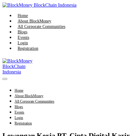
Skip
to
content
Home
About BlockMoney
All Corporate Communities
Blogs
Events
Login
Registration
Menu
Toggle
Home
About BlockMoney
All Corporate Communities
Blogs
Events
Login
Registration
Lowongan Kerja PT. Cipta Digital Karir