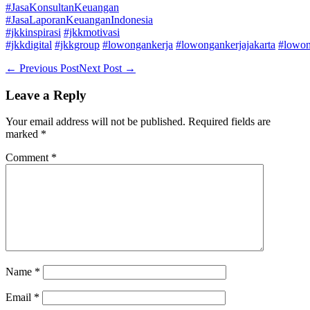
#JasaKonsultanKeuangan
#JasaLaporanKeuanganIndonesia
#jkkinspirasi
#jkkmotivasi
#jkkdigital
#jkkgroup
#lowongankerja
#lowongankerjajakarta
#lowon
Post
← Previous Post
Next Post →
Navigation
Leave a Reply
Your email address will not be published.
Required fields are
marked
*
Comment
*
Name
*
Email
*