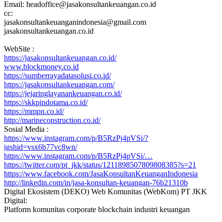
Email: headoffice@jasakonsultankeuangan.co.id
cc:
jasakonsultankeuanganindonesia@gmail.com
jasakonsultankeuangan.co.id
WebSite :
https://jasakonsultankeuangan.co.id/
www.blockmoney.co.id
https://sumberrayadatasolusi.co.id/
https://jasakonsultankeuangan.com/
https://jejaringlayanankeuangan.co.id/
https://skkpindotama.co.id/
https://mmpn.co.id/
http://marineconstruction.co.id/
Sosial Media :
https://www.instagram.com/p/B5RzPj4pVSi/?
igshid=vsx6b77vc8wn/
https://www.instagram.com/p/B5RzPj4pVSi/…
https://twitter.com/pt_jkk/status/1211898507809808385?s=21
https://www.facebook.com/JasaKonsultanKeuanganIndonesia
http://linkedin.com/in/jasa-konsultan-keuangan-76b21310b
Digital Ekosistem (DEKO) Web Komunitas (WebKom) PT JKK
Digital:
Platform komunitas corporate blockchain industri keuangan