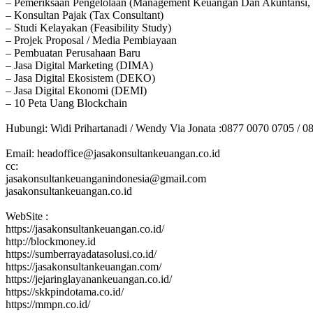
– Pemeriksaan Pengelolaan (Management Keuangan Dan Akuntansi, 
– Konsultan Pajak (Tax Consultant)
– Studi Kelayakan (Feasibility Study)
– Projek Proposal / Media Pembiayaan
– Pembuatan Perusahaan Baru
– Jasa Digital Marketing (DIMA)
– Jasa Digital Ekosistem (DEKO)
– Jasa Digital Ekonomi (DEMI)
– 10 Peta Uang Blockchain
Hubungi: Widi Prihartanadi / Wendy Via Jonata :0877 0070 0705 / 0
Email: headoffice@jasakonsultankeuangan.co.id
cc:
jasakonsultankeuanganindonesia@gmail.com
jasakonsultankeuangan.co.id
WebSite :
https://jasakonsultankeuangan.co.id/
http://blockmoney.id
https://sumberrayadatasolusi.co.id/
https://jasakonsultankeuangan.com/
https://jejaringlayanankeuangan.co.id/
https://skkpindotama.co.id/
https://mmpn.co.id/