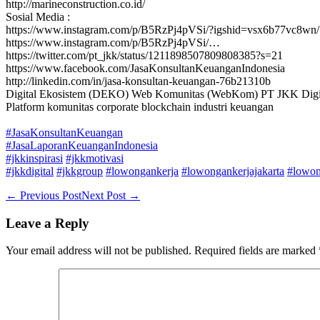
http://marineconstruction.co.id/
Sosial Media :
https://www.instagram.com/p/B5RzPj4pVSi/?igshid=vsx6b77vc8wn/
https://www.instagram.com/p/B5RzPj4pVSi/…
https://twitter.com/pt_jkk/status/1211898507809808385?s=21
https://www.facebook.com/JasaKonsultanKeuanganIndonesia
http://linkedin.com/in/jasa-konsultan-keuangan-76b21310b
Digital Ekosistem (DEKO) Web Komunitas (WebKom) PT JKK Digit
Platform komunitas corporate blockchain industri keuangan
#JasaKonsultanKeuangan
#JasaLaporanKeuanganIndonesia
#jkkinspirasi
#jkkmotivasi
#jkkdigital
#jkkgroup
#lowongankerja
#lowongankerjajakarta
#lowon
Post
← Previous Post
Next Post →
Navigation
Leave a Reply
Your email address will not be published.
Required fields are marked