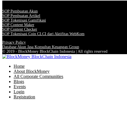
SOP Pembuatan Akun
SOP Pembuatan Artikel
SOP Tokenisasi Gamifikasi
SOP Content Maker
SOP Content Checker
SOP Tokenisasi Coin CLCI dari Aktifitas WebKom
Privacy Policy
Database Akun Jasa Konsultan Keuangan Group
© 2019 - BlockMoney BlockChain Indonesia | All rights reserved
Home
About BlockMoney
All Corporate Communities
Blogs
Events
Login
Registration