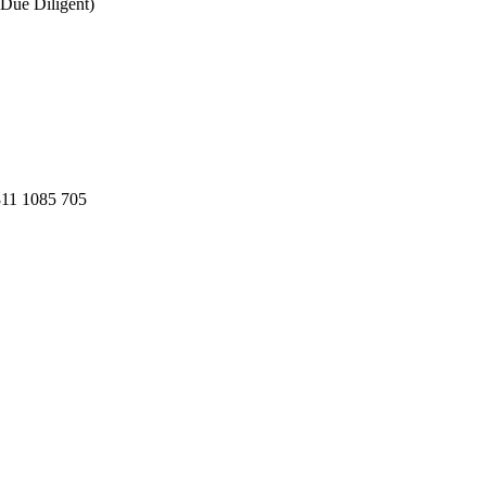
Due Diligent)
811 1085 705