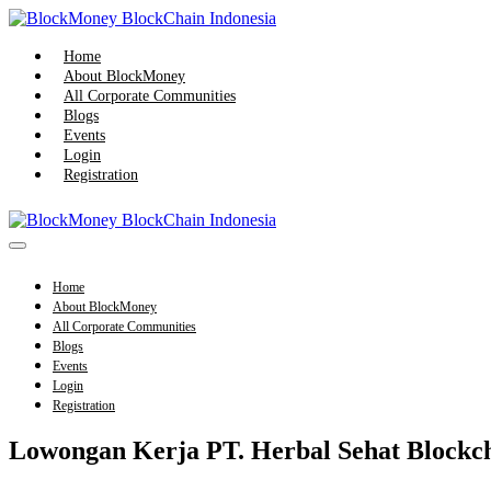
Skip
to
content
Home
About BlockMoney
All Corporate Communities
Blogs
Events
Login
Registration
Menu
Toggle
Home
About BlockMoney
All Corporate Communities
Blogs
Events
Login
Registration
Lowongan Kerja PT. Herbal Sehat Blockc