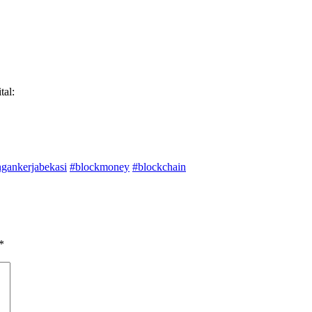
al:
gankerjabekasi
#blockmoney
#blockchain
*