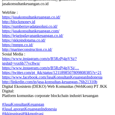
jasakonsultankeuangan.co.id
WebSite :
https://jasakonsultankeuangan.co.id/
http://blockmoney.id
https://sumberrayadatasolusi.co.id/
https://jasakonsultankeuangan.com/
https://jejaringlayanankeuangan.co.id/
https://skkpindotama.co.id/
https://mmpn.co.id/
http://marineconstruction.co.id/
Sosial Media :
https://www.instagram.com/p/B5RzPj4pVSi/?
igshid=vsx6b77vc8wn/
https://www.instagram.com/p/B5RzPj4pVSi/…
https://twitter.com/pt_jkk/status/1211898507809808385?s=21
https://www.facebook.com/JasaKonsultanKeuanganIndonesia
http://linkedin.com/in/jasa-konsultan-keuangan-76b21310b
Digital Ekosistem (DEKO) Web Komunitas (WebKom) PT JKK
Digital:
Platform komunitas corporate blockchain industri keuangan
#JasaKonsultanKeuangan
#JasaLaporanKeuanganIndonesia
#jkkinspirasi
#jkkmotivasi