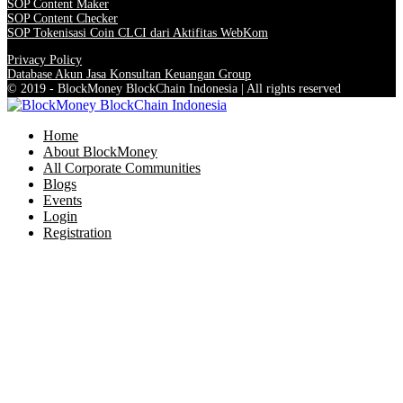
SOP Content Maker
SOP Content Checker
SOP Tokenisasi Coin CLCI dari Aktifitas WebKom
Privacy Policy
Database Akun Jasa Konsultan Keuangan Group
© 2019 - BlockMoney BlockChain Indonesia | All rights reserved
Home
About BlockMoney
All Corporate Communities
Blogs
Events
Login
Registration