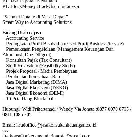
PT. Jasa Laporan Keuangan
PT. BlockMoney Blockchain Indonesia
“Selamat Datang di Masa Depan”
Smart Way to Accounting Solutions
Bidang Usaha / jasa:
– Accounting Service
– Peningkatan Profit Bisnis (Increased Profit Business Service)
– Pemeriksaan Pengelolaan (Management Keuangan Dan
Akuntansi, Due Diligent)
– Konsultan Pajak (Tax Consultant)
– Studi Kelayakan (Feasibility Study)
– Projek Proposal / Media Pembiayaan
– Pembuatan Perusahaan Baru
– Jasa Digital Marketing (DIMA)
– Jasa Digital Ekosistem (DEKO)
– Jasa Digital Ekonomi (DEMI)
– 10 Peta Uang Blockchain
Hubungi: Widi Prihartanadi / Wendy Via Jonata :0877 0070 0705 /
0811 1085 705
Email: headoffice@jasakonsultankeuangan.co.id
cc:
jasakonsultankeuanganindonesia@gmail.com