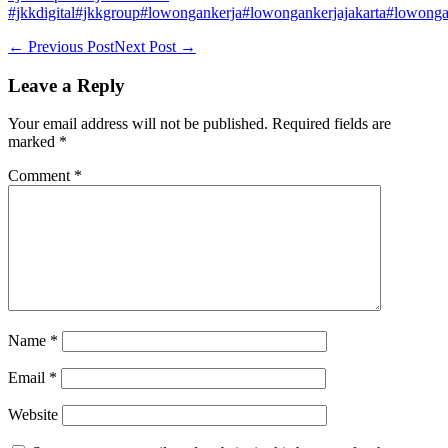
#jkkdigital
#jkkgroup
#lowongankerja
#lowongankerjajakarta
#lowonga
Post
← Previous Post
Next Post →
Navigation
Leave a Reply
Your email address will not be published.
Required fields are
marked
*
Comment
*
Name
*
Email
*
Website