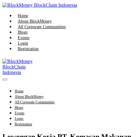
Skip
to
content
Home
About BlockMoney
All Corporate Communities
Blogs
Events
Login
Registration
Menu
Toggle
Home
About BlockMoney
All Corporate Communities
Blogs
Events
Login
Registration
Lowongan Kerja PT. Kemasan Makanan