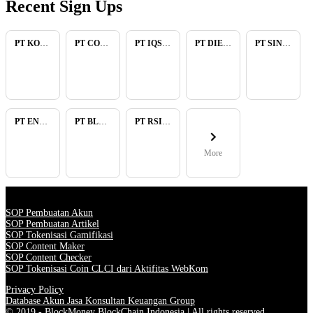
Recent Sign Ups
PT KOPKAR NAWAKARA
PT COMECA INDONESIA
PT IQSA FAJAR INDONESIA
PT DIENZEE PERKASA ABADI
PT SINAR PACIFIC ENERGY
PT ENAM RATU TAYEB
PT BLUELIGHT CONTINENTAL ABADI
PT RSIA BUNDA ARIF
More
SOP Pembuatan Akun
SOP Pembuatan Artikel
SOP Tokenisasi Gamifikasi
SOP Content Maker
SOP Content Checker
SOP Tokenisasi Coin CLCI dari Aktifitas WebKom
Privacy Policy
Database Akun Jasa Konsultan Keuangan Group
© 2019 - BlockMoney BlockChain Indonesia | All rights reserved