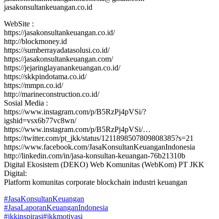
jasakonsultankeuangan.co.id
WebSite :
https://jasakonsultankeuangan.co.id/
http://blockmoney.id
https://sumberrayadatasolusi.co.id/
https://jasakonsultankeuangan.com/
https://jejaringlayanankeuangan.co.id/
https://skkpindotama.co.id/
https://mmpn.co.id/
http://marineconstruction.co.id/
Sosial Media :
https://www.instagram.com/p/B5RzPj4pVSi/?
igshid=vsx6b77vc8wn/
https://www.instagram.com/p/B5RzPj4pVSi/…
https://twitter.com/pt_jkk/status/1211898507809808385?s=21
https://www.facebook.com/JasaKonsultanKeuanganIndonesia
http://linkedin.com/in/jasa-konsultan-keuangan-76b21310b
Digital Ekosistem (DEKO) Web Komunitas (WebKom) PT JKK
Digital:
Platform komunitas corporate blockchain industri keuangan
#JasaKonsultanKeuangan
#JasaLaporanKeuanganIndonesia
#jkkinspirasi
#jkkmotivasi