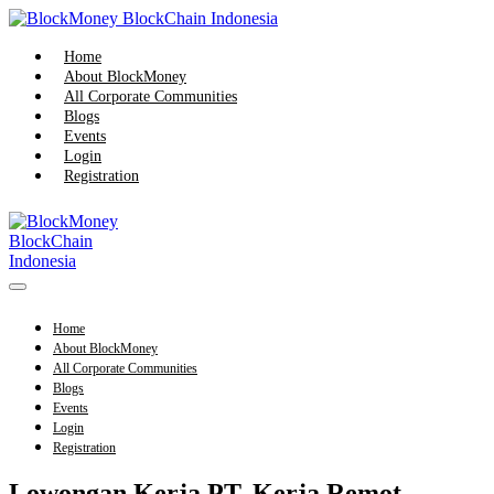
Skip
to
content
Home
About BlockMoney
All Corporate Communities
Blogs
Events
Login
Registration
Menu
Toggle
Home
About BlockMoney
All Corporate Communities
Blogs
Events
Login
Registration
Lowongan Kerja PT. Kerja Remot