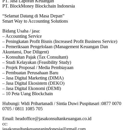
PT. Jasa Laporan Keuangan
PT. BlockMoney Blockchain Indonesia
“Selamat Datang di Masa Depan”
Smart Way to Accounting Solutions
Bidang Usaha / jasa:
– Accounting Service
– Peningkatan Profit Bisnis (Increased Profit Business Service)
– Pemeriksaan Pengelolaan (Management Keuangan Dan
Akuntansi, Due Diligent)
– Konsultan Pajak (Tax Consultant)
– Studi Kelayakan (Feasibility Study)
– Projek Proposal / Media Pembiayaan
– Pembuatan Perusahaan Baru
– Jasa Digital Marketing (DIMA)
– Jasa Digital Ekosistem (DEKO)
– Jasa Digital Ekonomi (DEMI)
– 10 Peta Uang Blockchain
Hubungi: Widi Prihartanadi / Sintia Duwi Puspitasari :0877 0070
0705 / 0811 1085 705
Email: headoffice@jasakonsultankeuangan.co.id
cc:
jasakonsultankeuanganindonesia@gmail.com