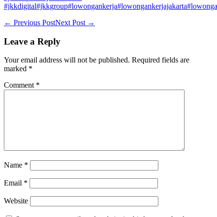
#jkkdigital
#jkkgroup
#lowongankerja
#lowongankerjajakarta
#lowonga
Post
← Previous Post
Next Post →
Navigation
Leave a Reply
Your email address will not be published.
Required fields are
marked
*
Comment
*
Name
*
Email
*
Website