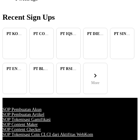
Recent Sign Ups
PT KOPKAR NAWAKARA
PT COMECA INDONESIA
PT IQSA FAJAR INDONESIA
PT DIENZEE PERKASA ABADI
PT SINAR PACIFIC ENERGY
PT ENAM RATU TAYEB
PT BLUELIGHT CONTINENTAL ABADI
PT RSIA BUNDA ARIF
More
SOP Pembuatan Akun
SOP Pembuatan Artikel
SOP Tokenisasi Gamifikasi
SOP Content Maker
SOP Content Checker
SOP Tokenisasi Coin CLCI dari Aktifitas WebKom