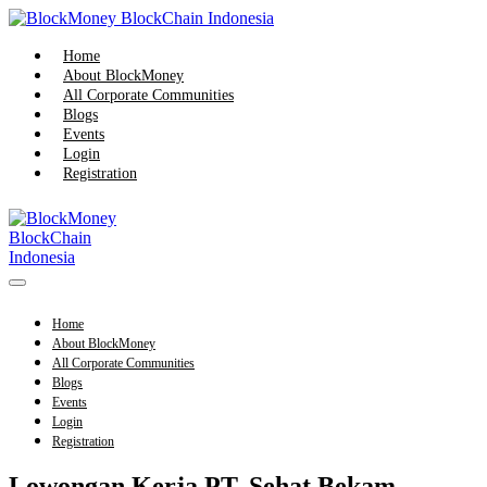
Skip
to
content
Home
About BlockMoney
All Corporate Communities
Blogs
Events
Login
Registration
Menu
Toggle
Home
About BlockMoney
All Corporate Communities
Blogs
Events
Login
Registration
Lowongan Kerja PT. Sehat Bekam