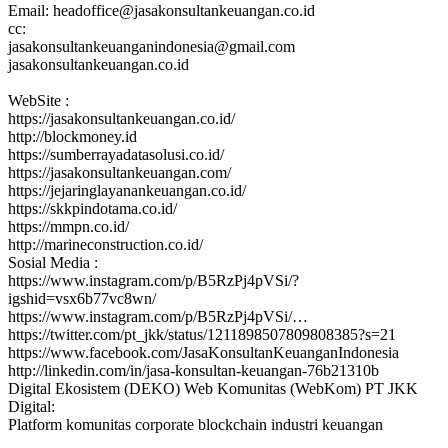
Email: headoffice@jasakonsultankeuangan.co.id
cc:
jasakonsultankeuanganindonesia@gmail.com
jasakonsultankeuangan.co.id
WebSite :
https://jasakonsultankeuangan.co.id/
http://blockmoney.id
https://sumberrayadatasolusi.co.id/
https://jasakonsultankeuangan.com/
https://jejaringlayanankeuangan.co.id/
https://skkpindotama.co.id/
https://mmpn.co.id/
http://marineconstruction.co.id/
Sosial Media :
https://www.instagram.com/p/B5RzPj4pVSi/?
igshid=vsx6b77vc8wn/
https://www.instagram.com/p/B5RzPj4pVSi/…
https://twitter.com/pt_jkk/status/1211898507809808385?s=21
https://www.facebook.com/JasaKonsultanKeuanganIndonesia
http://linkedin.com/in/jasa-konsultan-keuangan-76b21310b
Digital Ekosistem (DEKO) Web Komunitas (WebKom) PT JKK
Digital:
Platform komunitas corporate blockchain industri keuangan