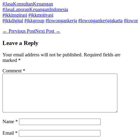
#JasaKonsultanKeuangan
#JasaLaporanKeuanganIndonesia
#jkkinspirasi
#jkkmotivasi
#jkkdigital
#jkkgroup
#lowongankerja
#lowongankerjajakarta
#lowon
Post
← Previous Post
Next Post →
Navigation
Leave a Reply
Your email address will not be published.
Required fields are
marked
*
Comment
*
Name
*
Email
*