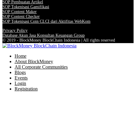
SOP Pembuatan Artikel
SOP Tokenisasi Gamifikasi
SOP Content Maker
SOP Content Checker
SOP Tokenisasi Coin CLCI dari Aktifitas WebKom
Privacy Policy
Database Akun Jasa Konsultan Keuangan Group
© 2019 - BlockMoney BlockChain Indonesia | All rights reserved
Home
About BlockMoney
All Corporate Communities
Blogs
Events
Login
Registration