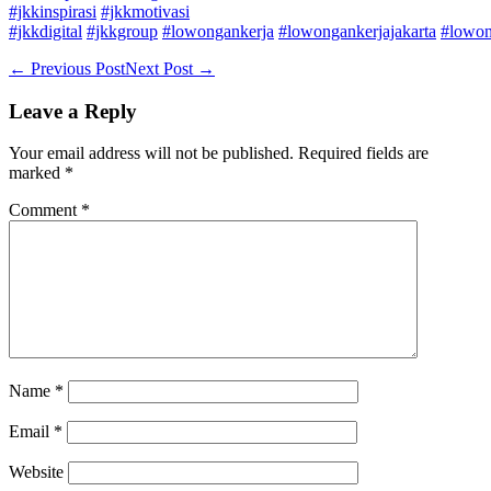
#jkkinspirasi
#jkkmotivasi
#jkkdigital
#jkkgroup
#lowongankerja
#lowongankerjajakarta
#lowon
Post
← Previous Post
Next Post →
Navigation
Leave a Reply
Your email address will not be published.
Required fields are
marked
*
Comment
*
Name
*
Email
*
Website