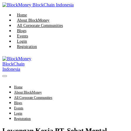
Skip
to
content
Home
About BlockMoney
All Corporate Communities
Blogs
Events
Login
Registration
Menu
Toggle
Home
About BlockMoney
All Corporate Communities
Blogs
Events
Login
Registration
Lowongan Kerja PT. Sehat Mental