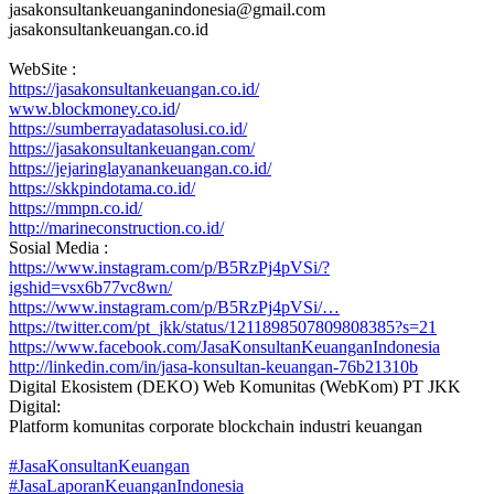
jasakonsultankeuanganindonesia@gmail.com
jasakonsultankeuangan.co.id
WebSite :
https://jasakonsultankeuangan.co.id/
www.blockmoney.co.id
/
https://sumberrayadatasolusi.co.id/
https://jasakonsultankeuangan.com/
https://jejaringlayanankeuangan.co.id/
https://skkpindotama.co.id/
https://mmpn.co.id/
http://marineconstruction.co.id/
Sosial Media :
https://www.instagram.com/p/B5RzPj4pVSi/?
igshid=vsx6b77vc8wn/
https://www.instagram.com/p/B5RzPj4pVSi/…
https://twitter.com/pt_jkk/status/1211898507809808385?s=21
https://www.facebook.com/JasaKonsultanKeuanganIndonesia
http://linkedin.com/in/jasa-konsultan-keuangan-76b21310b
Digital Ekosistem (DEKO) Web Komunitas (WebKom) PT JKK
Digital:
Platform komunitas corporate blockchain industri keuangan
#JasaKonsultanKeuangan
#JasaLaporanKeuanganIndonesia