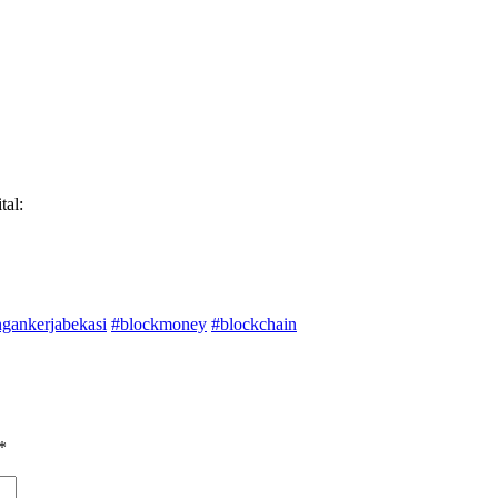
al:
gankerjabekasi
#blockmoney
#blockchain
*