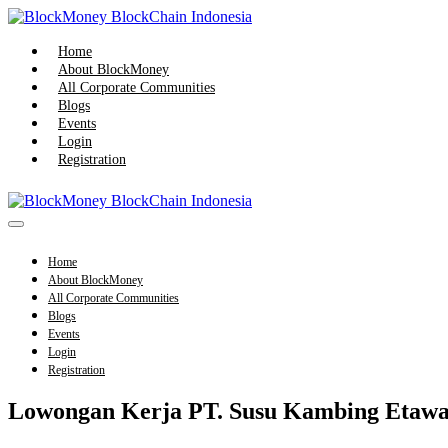
Skip
to
content
Home
About BlockMoney
All Corporate Communities
Blogs
Events
Login
Registration
Menu
Toggle
Home
About BlockMoney
All Corporate Communities
Blogs
Events
Login
Registration
Lowongan Kerja PT. Susu Kambing Etaw