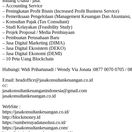
Bidang Usaha / jasa:
– Accounting Service
– Peningkatan Profit Bisnis (Increased Profit Business Service)
– Pemeriksaan Pengelolaan (Management Keuangan Dan Akuntansi, 
– Konsultan Pajak (Tax Consultant)
– Studi Kelayakan (Feasibility Study)
– Projek Proposal / Media Pembiayaan
– Pembuatan Perusahaan Baru
– Jasa Digital Marketing (DIMA)
– Jasa Digital Ekosistem (DEKO)
– Jasa Digital Ekonomi (DEMI)
– 10 Peta Uang Blockchain
Hubungi: Widi Prihartanadi / Wendy Via Jonata :0877 0070 0705 / 0
Email: headoffice@jasakonsultankeuangan.co.id
cc:
jasakonsultankeuanganindonesia@gmail.com
jasakonsultankeuangan.co.id
WebSite :
https://jasakonsultankeuangan.co.id/
http://blockmoney.id
https://sumberrayadatasolusi.co.id/
https://jasakonsultankeuangan.com/