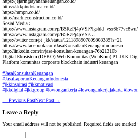
https://jejaringlayanankeuangan.co.id/
https://skkpindotama.co.id/
https://mmpn.co.id/
http://marineconstruction.co.id/
Sosial Media :
https://www.instagram.com/p/B5RzPj4pVSi/?igshid=vsx6b77vc8wn/
https://www.instagram.com/p/B5RzPj4pVSi/…
https://twitter.com/pt_jkk/status/1211898507809808385?s=21
https://www.facebook.com/JasaKonsultanKeuanganIndonesia
http://linkedin.com/in/jasa-konsultan-keuangan-76b21310b
Digital Ekosistem (DEKO) Web Komunitas (WebKom) PT JKK Digit
Platform komunitas corporate blockchain industri keuangan
#JasaKonsultanKeuangan
#JasaLaporanKeuanganIndonesia
#jkkinspirasi
#jkkmotivasi
#jkkdigital
#jkkgroup
#lowongankerja
#lowongankerjajakarta
#lowon
Post
← Previous Post
Next Post →
Navigation
Leave a Reply
Your email address will not be published.
Required fields are marked